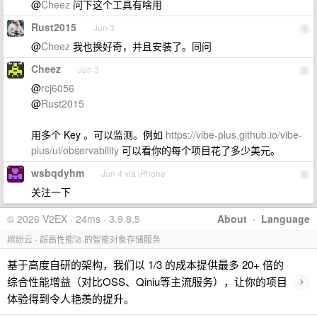
@
Cheez
问下这个工具有啥用
Rust2015
Jun 3
4
@
Cheez
我也换好奇，并且安装了。同问
Cheez
Jun 3
5
@
rcj6056
@
Rust2015
用多个 Key 。可以监测。例如
https://vibe-plus.github.io/vibe-
plus/ui/observability
可以看你的每个项目花了多少美元。
wsbqdyhm
Jun 4 via iPhone
6
关注一下
© 2026 V2EX · 24ms · 3.9.8.5
About
·
Language
缤纷云 - 超高性能🚀 的智能对象存储服务
基于高度自研的架构，我们以 1/3 的成本提供最多 20+ 倍的
›
综合性能增益（对比OSS、Qiniu等主流服务），让你的项目
体验得到令人艳羡的提升。