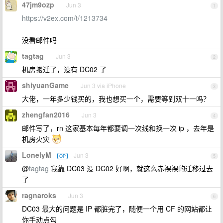
47jm9ozp
Jun 3
1
https://v2ex.com/t/1213734
没看邮件吗
tagtag
Jun 3
2
机房搬迁了，没有 DC02 了
shiyuanGame
Jun 3 via iPhone
3
大佬，一年多少钱买的，我也想买一个，需要等到双十一吗？
zhengfan2016
Jun 3
4
邮件写了，rn 这家基本每年都要调一次线和换一次 ip ，去年是
机房火灾
LonelyM
Jun 3
OP
5
@
tagtag
我靠 DC03 没 DC02 好啊，就这么赤裸裸的迁移过去
了
ragnaroks
Jun 3
6
DC03 最大的问题是 IP 都脏完了，随便一个用 CF 的网站都让
你手动点勾