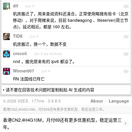
dif
Jun 4
34
机房搬迁了，用来查阅资料还凑合，正常使用略微有些卡（北京
移动），对于爬梯来说，目前 bandwagong 、liteserver(荷兰节
点)，延迟相近。都是 160 左右。
TIDS
Jun 4
35
机房搬迁，换一个，数据不变
crocoii
Jun 4 via Android
36
nnd ，搬完原来有的 ipv6 都没了。
Winner007
Jun 4
37
RN 法国线已阵亡
• 请不要在回答技术问题时复制粘贴 AI 生成的内容
© 2026 V2EX · 177ms · 3.9.8.5
About
·
Language
香港CN2,4H4G10M，月付69还有更多优惠机型，稳定运营三年。
香港CN2,4H4G10M，月付69还有更多优惠机型，稳定运营三
›
年。