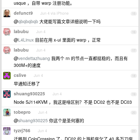
usque ，自带 warp 注册功能。
defunct9
Jun 4 via iPhone
15
@
qbqbqbqb
大佬能写篇文章详细说明一下吗
labubu
Jun 4
16
@
L4Linux
目前在用 x-ui 里面的 warp ，正常
labubu
Jun 4
17
@
vendettazhuang
我两个 rn 的节点一直都挺稳的，而且有
300M+的速度
cslive
Jun 4
18
早通知迁移了
shuang930225
Jun 4
19
Node SJ114KVM ，我这是啥区别？不是 DC02 也不是 DC03
tobepro
Jun 4
20
@
shuang930225
你这个是圣何塞的
tyzrj766
Jun 4
21
迁移到 ColoCrossing 了，DC02 的上游机房欠了 40 多万刀房