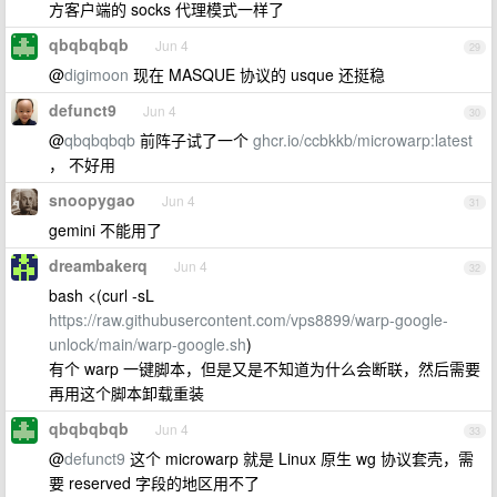
方客户端的 socks 代理模式一样了
qbqbqbqb
Jun 4
29
@
digimoon
现在 MASQUE 协议的 usque 还挺稳
defunct9
Jun 4
30
@
qbqbqbqb
前阵子试了一个
ghcr.io/ccbkkb/microwarp:latest
， 不好用
snoopygao
Jun 4
31
gemini 不能用了
dreambakerq
Jun 4
32
bash <(curl -sL
https://raw.githubusercontent.com/vps8899/warp-google-
unlock/main/warp-google.sh
)
有个 warp 一键脚本，但是又是不知道为什么会断联，然后需要
再用这个脚本卸载重装
qbqbqbqb
Jun 4
33
@
defunct9
这个 microwarp 就是 Linux 原生 wg 协议套壳，需
要 reserved 字段的地区用不了