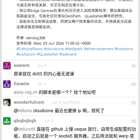
eastern
Jun 4
25
原来就在 dc03 的内心毫无波澜
firewire
Jun 4
26
warp-reg.sh
的脚本是哪一个？给个地址吧
wonderfulcxm
Jun 4 via iPhone
27
@
66beta
cloudcone 最近也要换 ip 啊，烦死了
qbqbqbqb
Jun 4
28
@
defunct9
直接在 github 上搜 usque 就行，自带生成配置的功
能，启动之后就是一个 socks5 服务器，之后用法就和 warp 官