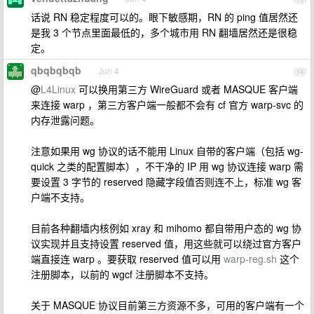
话说 RN 稳定程度可以的。眼下敏感期，RN 的 ping 值居然还
是我 3 个节点里面最低的，多个城市用 RN 翻墙居然还是很稳
定。
qbqbqbqb
Jun 4
14
@
L4Linux
可以换用第三方 WireGuard 或者 MASQUE 客户端
来连接 warp ，第三方客户端一般都不会有 cf 官方 warp-svc 的
内存泄露问题。
注意如果用 wg 协议的话不能用 Linux 自带的客户端（包括 wg-
quick 之类的配置脚本），不干净的 IP 用 wg 协议连接 warp 需
要设置 3 字节的 reserved 隐藏字段值否则连不上，标准 wg 客
户端不支持。
目前各种翻墙内核例如 xray 和 mihomo 都自带用户态的 wg 协
议实现并且支持设置 reserved 值，用这些就可以绕过官方客户
端直接连 warp 。要获取 reserved 值可以用
warp-reg.sh
这个
注册脚本，以前的 wgcf 注册脚本不支持。
关于 MASQUE 协议目前第三方资源不多，可用的客户端有一个