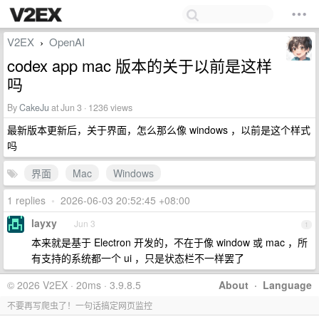
V2EX
OpenAI
›
codex app mac 版本的关于以前是这样
吗
By
CakeJu
at Jun 3 · 1236 views
最新版本更新后，关于界面，怎么那么像 windows ，以前是这个样式
吗
界面
Mac
Windows
1 replies
•
2026-06-03 20:52:45 +08:00
layxy
Jun 3
1
本来就是基于 Electron 开发的，不在于像 window 或 mac ，所
有支持的系统都一个 ui ，只是状态栏不一样罢了
© 2026 V2EX · 20ms · 3.9.8.5
About
·
Language
不要再写爬虫了！一句话搞定网页监控