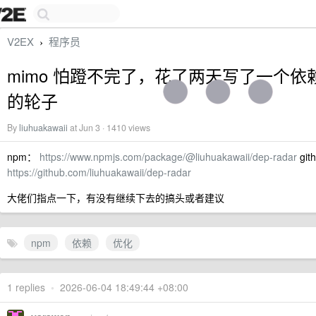
V2EX
程序员
›
mimo 怕蹬不完了，花了两天写了一个依
的轮子
By
liuhuakawaii
at Jun 3 · 1410 views
npm：
https://www.npmjs.com/package/@liuhuakawaii/dep-radar
git
https://github.com/liuhuakawaii/dep-radar
大佬们指点一下，有没有继续下去的搞头或者建议
npm
依赖
优化
1 replies
•
2026-06-04 18:49:44 +08:00