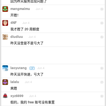
因为昨天服务出现问题了
mangmaimu
Jun 4
3
开蹬！
4NF
Jun 4
4
我才蹬了 20 周额度
diudiuu
Jun 4
5
昨天没登是不是亏大了
laoyutang
Jun 4
OP
6
昨天没开快速，亏大了
lalalu
Jun 4
7
爽蹬
xyz8899
Jun 4
8
假的，我的 free 账号没有重置