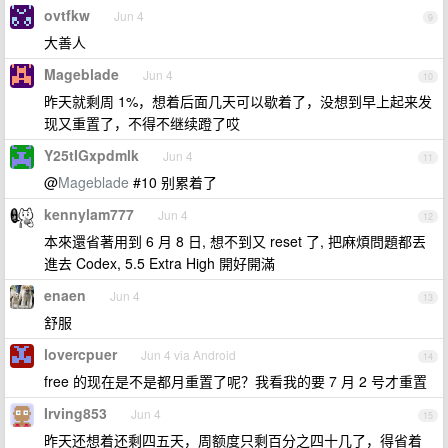
ovtfkw
Jun 4
9
大善人
Mageblade
Jun 4
10
昨天就剩周 1%，想着后面几天可以歇着了，没想到早上起来发
现又重置了，不得不继续蹬了哎
Y25tIGxpdmlk
Jun 4
11
@
Mageblade
#10 别累着了
kennylam777
Jun 4
12
本來還省著用到 6 月 8 日, 想不到又 reset 了, 把麻煩問題都丟
進去 Codex, 5.5 Extra High 開好開滿
enaen
Jun 4
13
舒服
lovercpuer
Jun 4 via Android
14
free 的现在是不是都月重置了呢？我看我的要 7 月 2 号才重置
Irving853
Jun 4
15
昨天还想着还剩四五天，周额度只剩百分之四十几了，得省着