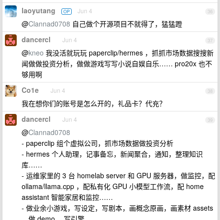
laoyutang
Jun 4
OP
36
@
Clannad0708
自己做个开源项目不就得了，猛猛蹬
dancercl
Jun 4
37
@
kneo
我没活就玩玩 paperclip/hermes ，抓抓市场数据搜搜新
闻做做投资分析，做做游戏写写小说自娱自乐…… pro20x 也不
够用啊
Co1e
Jun 4
38
我在想你们的账号是怎么开的，礼品卡？代充？
dancercl
Jun 4
39
@
Clannad0708
- paperclip 组个虚拟公司，抓市场数据做投资分析
- hermes 个人助理，记事备忘，新闻聚合，通知，整理知识
库……
- 运维家里的 3 台 homelab server 和 GPU 服务器，做监控，配
ollama/llama.cpp ，配私有化 GPU 小模型工作流，配 home
assistant 智能家居和监控……
- 做业余小游戏，写设定，写剧本，画概念原画，画素材 assets
，做 demo ，写引擎……