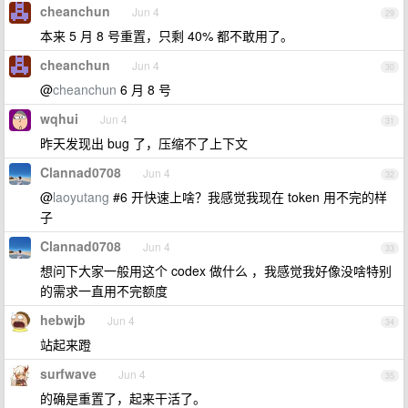
cheanchun
Jun 4
29
本来 5 月 8 号重置，只剩 40% 都不敢用了。
cheanchun
Jun 4
30
@
cheanchun
6 月 8 号
wqhui
Jun 4
31
昨天发现出 bug 了，压缩不了上下文
Clannad0708
Jun 4
32
@
laoyutang
#6 开快速上啥？我感觉我现在 token 用不完的样
子
Clannad0708
Jun 4
33
想问下大家一般用这个 codex 做什么 ，我感觉我好像没啥特别
的需求一直用不完额度
hebwjb
Jun 4
34
站起来蹬
surfwave
Jun 4
35
的确是重置了，起来干活了。