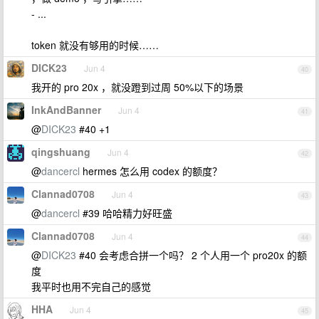
- ...
token 就没有够用的时候……
DICK23
Jun 4
40
我开的 pro 20x ，就没蹬到过周 50%以下的场景
InkAndBanner
Jun 4
41
@
DICK23
#40 +1
qingshuang
Jun 4
42
@
dancercl
hermes 怎么用 codex 的额度？
Clannad0708
Jun 4
43
@
dancercl
#39 哈哈精力好旺盛
Clannad0708
Jun 4
44
@
DICK23
#40 会考虑合拼一个吗？ 2 个人用一个 pro20x 的额
度
我平时也用不完自己的感觉
HHA
Jun 4
45