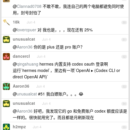
@
Clannad0708
不敢不敢，我连自己的两个电脑都避免同时使
用，封号封怕了
18k
Jun 4
50
@
lovercpuer
对 我也是，，，现在还有 25%
unusualcat
Jun 4
51
@
Aaron36
你的是 plus 还是 pro 账户？
dancercl
Jun 4
52
@
qingshuang
hermes 内置支持 codex oauth 登录啊
运行`hermes model`，里边有一项`OpenAI ▸ (Codex CLI or
direct OpenAI API)`
Aaron36
Jun 4
53
@
unusualcat
#51 我白嫖账户。。。😂
unusualcat
Jun 4
54
@
Aaron36
好吧，我发现它的 go 和免费账户 codex 额度应该是
一样的。很快就用完了。而且都是月刷新现在
h2mpz
Jun 4
55