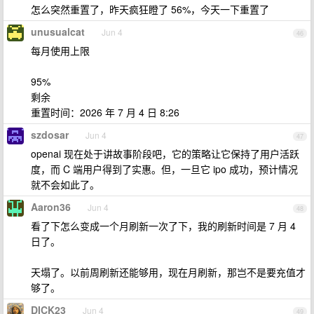
怎么突然重置了，昨天疯狂瞪了 56%，今天一下重置了
unusualcat
Jun 4
46
每月使用上限
95%
剩余
重置时间：2026 年 7 月 4 日 8:26
szdosar
Jun 4
47
openai 现在处于讲故事阶段吧，它的策略让它保持了用户活跃
度，而 C 端用户得到了实惠。但，一旦它 ipo 成功，预计情况
就不会如此了。
Aaron36
Jun 4
48
看了下怎么变成一个月刷新一次了下，我的刷新时间是 7 月 4
日了。
天塌了。以前周刷新还能够用，现在月刷新，那岂不是要充值才
够了。
DICK23
Jun 4
49