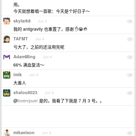
用。
今天就想着唱一首歌：今天是个好日子～
skylark8
Jun 4
16
我的 antigravity 也重置了，感谢 ✋😭🤚
TAFMT
Jun 4
17
亏大了，之前的还没用完呢
AdamMing
Jun 4
18
66% 满血复活～
imik
Jun 4
19
大善人
shalou8023
Jun 4
20
@
lovercpuer
是的，我看了下我是 7 月 3 号。。
mikaelson
Jun 4
21