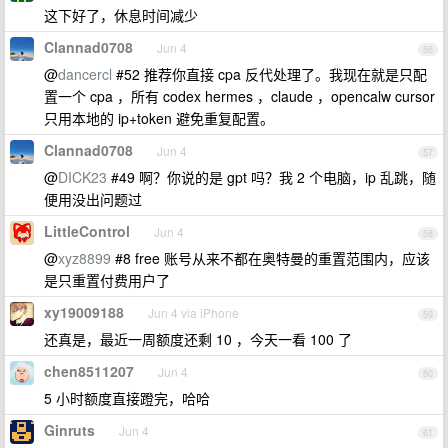
这下好了，休息时间减少
Clannad0708
Jun 4
56
@
dancercl
#52 推荐你直接 cpa 反代处理了。我现在就是只配
置一个 cpa ，所有 codex hermes ，claude ，opencalw cursor
只用本地的 ip+token 避免重复配置。
Clannad0708
Jun 4
57
@
DICK23
#49 啊？你说的是 gpt 吗？我 2 个电脑，ip 乱跳，随
便用没出问题过
LittleControl
Jun 4
58
@
xyz8899
#8 free 账号从来不都在奥特曼的重置范围内，应该
是只重置付费用户了
xy19009188
Jun 4 via iPhone
59
还真是，最近一周额度还剩 10 ，今天一看 100 了
chen8511207
Jun 4
60
5 小时额度直接蹬完，哈哈
Ginruts
Jun 4
61