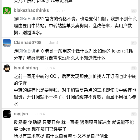
买几个拼的 plus 加起来更划算
blakezhaothinks
Jun 4
27
@
DiKaErJi
#22 官方的价格不贵，也没支付门槛，我想不到什么
理由要用中转站。中转站挂羊头卖狗肉，乱改倍率，卖用户数
据，别蹚浑水。
Clannad0708
Jun 4
28
@
DiKaErJi
#10 老哥一般用这个做什么？比如你的 token 消耗
分布？我感觉我好像需求没那么大不知道做什么
isnullstring
Jun 4
29
之前一直用中转的 CC ，后面发现即使加价找人开订阅也比中转
的便宜
中转的缓存也是要算钱，对于稍微复杂点的需求即使命中缓存也
很贵，开订阅就不一样了，订阅的缓存不算钱，而且不用担心参
水
rsyjjsn
Jun 4
30
反复提 使劲提 只要开会 就一直提 遇到项目催进度 就说能不能
买 token 现在部门已经买了
所以有需求就提 搞什么自费嘛 你又不是自己创业