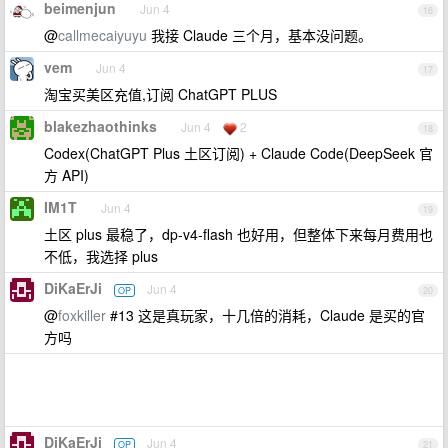
beimenjun
Jun 4
16
@
callmecaiyuyu
我接 Claude 三个月，基本没问题。
vem
Jun 4
17
淘宝买美区充值,订阅 ChatGPT PLUS
blakezhaothinks
Jun 4
2
18
Codex(ChatGPT Plus 土区订阅) + Claude Code(DeepSeek 官
方 API)
IM1T
Jun 4
19
土区 plus 最稳了，dp-v4-flash 也好用，但整体下来每月费用也
不低，我选择 plus
DiKaErJi
Jun 4
OP
20
@
foxkiller
#13 这是真玩家，十几倍的消耗，Claude 是买的官
方吗
DiKaErJi
Jun 4
OP
21