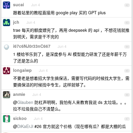
sucai
Jun 4
42
跟着站里的教程直接用 google play 买的 GPT plus
jch
Jun 4
43
trae 每天的额度嫖完了，再用 deepseek 的 api ，不想花钱就推
到明天，需求是干不完的
i67c6NJ0r33nC667
Jun 4
44
1 楼给爷乐到了，是深度参与 AI 模型能力研发了还是年薪千万
了还是怎么的
longaiwp
Jun 4
45
不要老是想着招大学生搞保洁，需要写代码的时候找大学生，需
要搞保洁的时候找中专生，这样就够了。
anmie
Jun 4
46
@
Glauben
防杠声明啊，我怕有人来教育我说 ds 太垃圾。。。
拉不垃圾我自己不清楚么。
sickoo
Jun 4
47
@
DiKaErJi
#26 官方就这个价格（现在哪有瓜？都是大棚的瓜