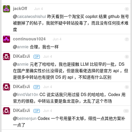
jackOff
Jun 4
6
@
caicaiwoshishui
昨天看到一个淘宝买 copilot 结果 github 账号
被删掉了的帖子，我就怀疑中转站投毒了，而且没有任何技术难
度
continuous1024
Jun 4
7
@
anmie
合理，我也一样
DiKaErJi
Jun 4
OP
8
@
anmie
元老了哈哈哈，我也是接触 LLM 比较早的一批，DS
在国产里确实性价比没得说，但是我看佬选择的是官方 api ，但
是很多中转站也有提供 DS 的 api ，不知道有什么区别
DiKaErJi
Jun 4
OP
9
@
Inn0Vat10n
CC 说实话我只用过接 DS 的哈哈哈，Codex 用
官方的很稳，中转站主要是鱼龙混杂，太乱了这个市场
DiKaErJi
Jun 4
OP
10
@
beimenjun
Codex 一个号用量不太够，得找一点其他方案补
一点了