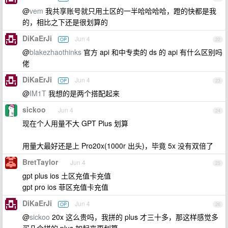
@
vem
我共享账号就只用土区的一半哈哈哈哈，蹬的快都是我
的，相比之下还是很划算的
DiKaErJi
Jun 4
OP
22
@
blakezhaothinks
官方 api 和中专卖的 ds 的 api 有什么区别吗
佬
DiKaErJi
Jun 4
OP
23
@
IM1T
我想的是两个搭配起来
sickoo
Jun 4
24
现在个人用量不大 GPT Plus 划算
用量大最好还是上 Pro20x(1000r 出头)，毕竟 5x 没有双倍了
BretTaylor
Jun 4
25
gpt plus ios 土区充值卡充值
gpt pro ios 菲区充值卡充值
DiKaErJi
Jun 4
OP
26
@
sickoo
20x 这么贵吗，我拼的 plus 才三十多，那这样感觉多