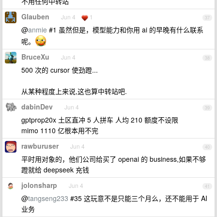
不用任何中转站
Glauben
Jun 4
1
37
@
anmie
#1 虽然但是，模型能力和你用 ai 的早晚有什么联系
呢。
BruceXu
Jun 4
38
500 次的 cursor 使劲蹬...
从某种程度上来说,这也算中转站吧.
dabinDev
Jun 4
39
gptprop20x 土区直冲 5 人拼车 人均 210 额度不设限
mimo 1110 亿根本用不完
rawburuser
Jun 4
40
平时用对象的，他们公司给买了 openai 的 business,如果不够
蹬就给 deepseek 充钱
jolonsharp
Jun 4
41
@
tangseng233
#35 这玩意不是只能三个月么，还不能用于 AI
业务