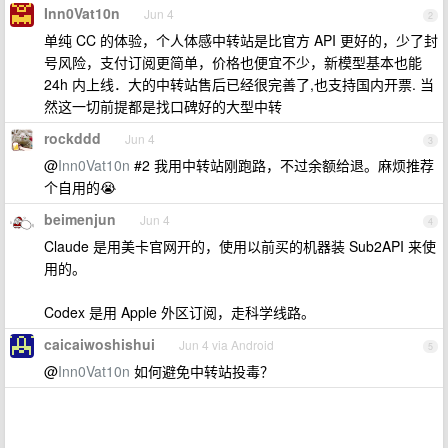
Inn0Vat10n
Jun 4
2
单纯 CC 的体验，个人体感中转站是比官方 API 更好的，少了封
号风险，支付订阅更简单，价格也便宜不少，新模型基本也能
24h 内上线．大的中转站售后已经很完善了,也支持国内开票. 当
然这一切前提都是找口碑好的大型中转
rockddd
Jun 4
3
@
Inn0Vat10n
#2 我用中转站刚跑路，不过余额给退。麻烦推荐
个自用的😭
beimenjun
Jun 4
4
Claude 是用美卡官网开的，使用以前买的机器装 Sub2API 来使
用的。
Codex 是用 Apple 外区订阅，走科学线路。
caicaiwoshishui
Jun 4 via Android
5
@
Inn0Vat10n
如何避免中转站投毒？