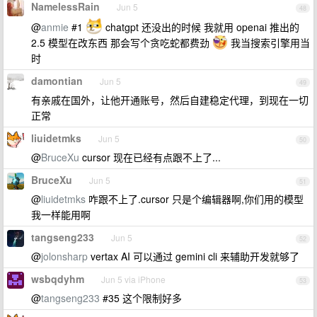
NamelessRain
Jun 5
48
@
anmie
#1
chatgpt 还没出的时候 我就用 openai 推出的
2.5 模型在改东西 那会写个贪吃蛇都费劲
我当搜索引擎用当
时
damontian
Jun 5
49
有亲戚在国外，让他开通账号，然后自建稳定代理，到现在一切
正常
liuidetmks
Jun 5
50
@
BruceXu
cursor 现在已经有点跟不上了...
BruceXu
Jun 5
51
@
liuidetmks
咋跟不上了.cursor 只是个编辑器啊,你们用的模型
我一样能用啊
tangseng233
Jun 5
52
@
jolonsharp
vertax AI 可以通过 gemini cli 来辅助开发就够了
wsbqdyhm
Jun 5 via iPhone
53
@
tangseng233
#35 这个限制好多