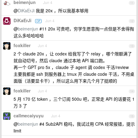
beimenjun
Jun 4
11
@
DiKaErJi
我是 20x ，所以我基本够用
DiKaErJi
Jun 4
OP
12
@
beimenjun
#11 20x 可贵吧，穷学生愿意掏一点但是不舍得掏
这么多哈哈哈哈
foxkiller
Jun 4
13
2 个 claude 20x ，让 codex 给我写了个 relay ，哪个限额满了
就自动切号，然后 claude 通过本地 API 端口跑。
再一个 GPT pro 5x ，claude 子 agent 调 codex 干活/review
主要我都是 ssh 到服务器上 tmux 开 claude code 干活，不用桌
面版（活要显卡干），所以这么用下来几个月了挺顺的
foxkiller
Jun 4
14
5 月 170 亿 token ，三个订阅 500u 吧，正常走 API 的话要花 1
万 3 了
callmecaiyuyu
Jun 4
15
@
beimenjun
#4 Sub2API 稳吗，我试过用 CPA 经常报错，提示
limit