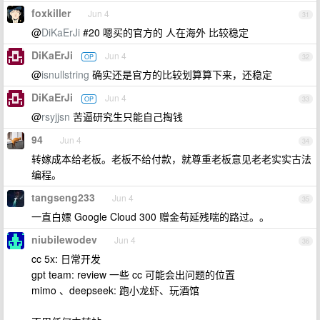
foxkiller
Jun 4
31
@
DiKaErJi
#20 嗯买的官方的 人在海外 比较稳定
DiKaErJi
Jun 4
OP
32
@
isnullstring
确实还是官方的比较划算算下来，还稳定
DiKaErJi
Jun 4
OP
33
@
rsyjjsn
苦逼研究生只能自己掏钱
94
Jun 4
34
转嫁成本给老板。老板不给付款，就尊重老板意见老老实实古法
编程。
tangseng233
Jun 4
35
一直白嫖 Google Cloud 300 赠金苟延残喘的路过。。
niubilewodev
Jun 4
36
cc 5x: 日常开发
gpt team: review 一些 cc 可能会出问题的位置
mimo 、deepseek: 跑小龙虾、玩酒馆