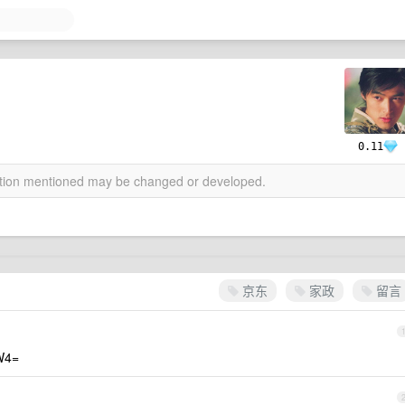
0.11
mation mentioned may be changed or developed.
京东
家政
留言
W4=