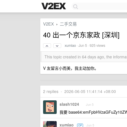
V2EX
二手交易
›
40 出一个京东家政 [深圳]
xumiao
·
Jun 5
· 925 views
This topic created in 64 days ago, the infor
V 友留言小而美，我主动加你。
2 replies
•
2026-06-05 11:41:14 +08:00
slash1024
Jun 5
我要 base64:emFpbHVzaGFuZy10Z
xumiao
Jun 5
OP