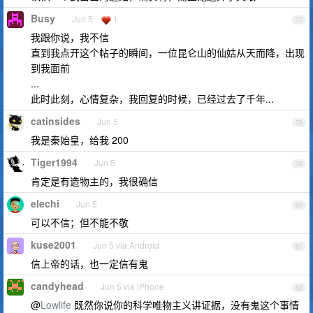
Busy
Jun 5
1
77
我跟你说，我不信
直到我点开这个帖子的瞬间，一位昆仑山的仙姑从天而降，出现
到我面前
...
此时此刻，心情复杂，我回复的时候，已经过去了千年...
catinsides
Jun 5
78
我是秦始皇，给我 200
Tiger1994
Jun 5
79
肯定是有造物主的，我很确信
elechi
Jun 5
80
可以不信；但不能不敬
kuse2001
Jun 5 via Android
81
信上帝的话，也一定信有鬼
candyhead
Jun 5 via iPhone
82
@
Lowlife
既然你说你的科学唯物主义讲证据，没有鬼这个事情