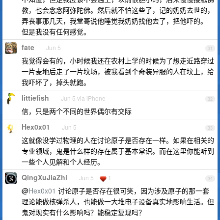
教，也会念念阿弥陀佛。然后就不怕这些了，记的奶奶去世的，
弄丧事那几天，我堂哥说他睡觉我奶奶找他去了，把他吓的。
但是我没有任何感觉。
fate
Jun 5
31
我觉得会有的，小时候我还在农村上学的时候为了想走近路穿过
一片麦地后走了一片坟场，被我看到个奇装异服的人在坟上，给
我吓坏了，掉头就跑。
littiefish
Jun 5 via iPhone
32
信，只是两个不同的世界偶尔有交际
Hex0x01
Jun 5
33
这就像没学过物理的人在讨论原子是否存在一样。如果在相关的
专业领域，鬼是什么样的存在属于基本常识。而在这里你能听到
一些个人见解和个人经历。
QingXuJiaZhi
Jun 5
1
34
@
Hex0x01
讨论原子是否存在很可笑，因为涉及原子的那一套
理论能做核弹杀人，也能做一大堆电子设备真实地影响生活。但
鬼对现实有什么影响吗？能稳定复现吗？