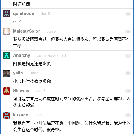
阿弥陀佛
quietnode
Jun 5
55
/？？
MajestySolor
Jun 5
56
我从没被阿飘害过，但我被人害过很多次，所以我认为阿飘不存
在🤣
Anarchy
Jun 5 via Android
57
阿飘是指鬼还是幽灵
yalin
Jun 5
58
小心科学教教徒喷你
Shawns
Jun 5
59
可能是宇宙更高纬度在时间空间的偶然重合，参考星际穿越，人
类未知领域
kuxuan
Jun 5
60
我觉得有，小时候经常在想一个问题，为什么我是我，我为什么
会生在这个时代。很奇怪。