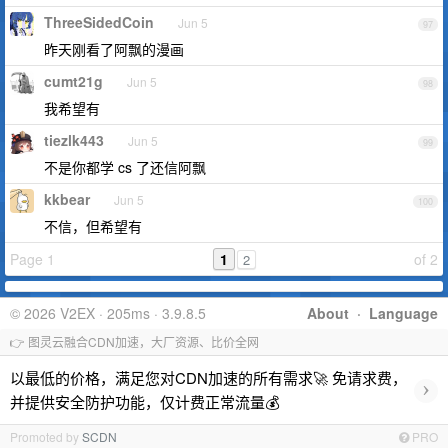
ThreeSidedCoin
Jun 5
97
昨天刚看了阿飘的漫画
cumt21g
Jun 5
98
我希望有
tiezlk443
Jun 5
99
不是你都学 cs 了还信阿飘
kkbear
Jun 5
100
不信，但希望有
Page 1
1
of 2
2
© 2026 V2EX · 205ms · 3.9.8.5
About
·
Language
👉 图灵云融合CDN加速，大厂资源、比价全网
以最低的价格，满足您对CDN加速的所有需求🚀 免请求费，
›
并提供安全防护功能，仅计费正常流量💰
Promoted by
SCDN
PRO