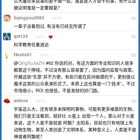
么大屠杀来说事的更不值一驳，报复是人才会干的事，有什么证
据证明鬼就一定要报复？
liqingyou2093
Jun 5
83
一辈子没看到过, 有没有已经无所谓了
qm123
Jun 5
1
84
科学教育任重道远
Hex0x01
Jun 5
85
@
QingXuJiaZhi
#62 你说的对，有这方面的专业知识的人很多
都靠这个挣钱，不过没有那么容易罢了，因为国内监管与政策，
开展这些“生意”并不方便，有些只能在民间偷摸的干，更别提以
魔术这类的公众表演形式了。本质上这也算是一门“技术”，不过
市场很小，ROI 也很低，不是发财的好门路。
aidevs
Jun 5
86
宇宙这么大，还有很多未探明的事物，可能有更多维度的生物，
我们只是无法看到，就好比 火星上 出现一个人，那么对于火星
来说，这个人是不是就是 阿飘？太阳系，目前也只有地球上有
动物生物，甚至人类创造了文明体系，某种意义上，人类是不是
神或者阿飘呢？