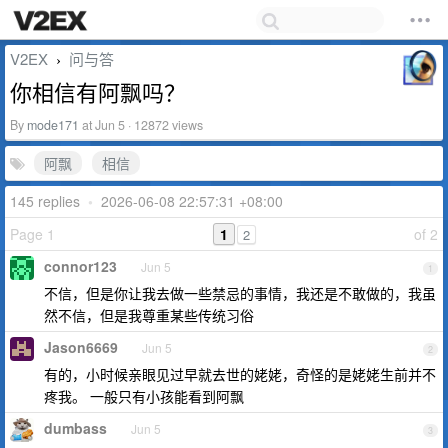
V2EX
问与答
›
你相信有阿飘吗？
By
mode171
at Jun 5 · 12872 views
阿飘
相信
145 replies
•
2026-06-08 22:57:31 +08:00
Page 1
1
of 2
2
connor123
Jun 5
1
不信，但是你让我去做一些禁忌的事情，我还是不敢做的，我虽
然不信，但是我尊重某些传统习俗
Jason6669
Jun 5
2
有的，小时候亲眼见过早就去世的姥姥，奇怪的是姥姥生前并不
疼我。 一般只有小孩能看到阿飘
dumbass
Jun 5
3