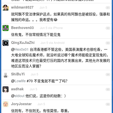
wildman9527
Jun 5
91
就阿飘不受法律保护这点，如果真的有阿飘也是被奴役，强暴和
摧残的命运。。。我希望有😂
Beethoven03
Jun 5 via iPhone
92
信有鬼，不信常规情况下能见鬼
QingXuJiaZhi
Jun 5 via Android
93
@
Hex0x01
台湾香港都不管这些，美国表演魔术也很吃香，一
大堆全球知名魔术师，就没听说过哪个魔术师能稳定复现鬼的，
难道这项技术只在最受打压的国内才发展出来，其他允许发展的
地区反而没人掌握？
ShiBuYi
Jun 5
94
@
Lowlife
#70 不变鬼就不能艹了吗？
asdhak
Jun 5
95
@
stdout
他们说，这是你的劫数：）
JoryJoestar
Jun 5
96
信则有，不信则无。有怪莫怪，尊重。