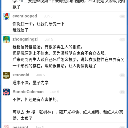
@
JYii
主要是短视频平台的敏感词倒逼的，不让说鬼 大家就说阿
飘了
eventlooped
Jun 5
46
你捉住一个，让我们研究一下
我就信了
zhongmingzi
Jun 5
47
我相信转世投胎，有很多再生人的报道。
但是我原则上不信鬼，因为没想明白鬼会不会穿衣服。
后来刷到再生人谈自己死后怎么投胎，说起衣服物件在冥界有另
一个形式的存在，理论很自洽，让人将信将疑了
zerovoid
Jun 5
48
遇事不决，量子力学
RonnieColeman
Jun 5
49
不信，但还是有点害怕的。
可以去 dy 搜「张树林」，砸开光神像、纸人点睛、和纸人办冥
婚，太狠了
peasant
Jun 5
50