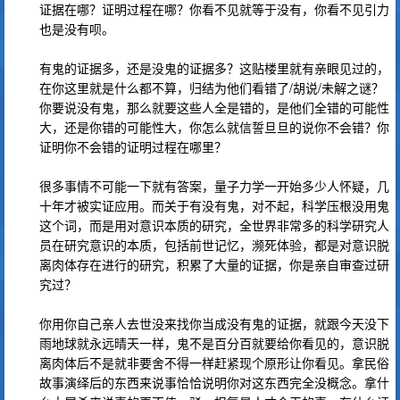
证据在哪？证明过程在哪？你看不见就等于没有，你看不见引力
也是没有呗。
有鬼的证据多，还是没鬼的证据多？这贴楼里就有亲眼见过的，
在你这里就是什么都不算，归结为他们看错了/胡说/未解之谜？
你要说没有鬼，那么就要这些人全是错的，是他们全错的可能性
大，还是你错的可能性大，你怎么就信誓旦旦的说你不会错？你
证明你不会错的证明过程在哪里？
很多事情不可能一下就有答案，量子力学一开始多少人怀疑，几
十年才被实证应用。而关于有没有鬼，对不起，科学压根没用鬼
这个词，而是用对意识本质的研究，全世界非常多的科学研究人
员在研究意识的本质，包括前世记忆，濒死体验，都是对意识脱
离肉体存在进行的研究，积累了大量的证据，你是亲自审查过研
究过？
你用你自己亲人去世没来找你当成没有鬼的证据，就跟今天没下
雨地球就永远晴天一样，鬼不是百分百就要给你看见的，意识脱
离肉体后不是就非要舍不得一样赶紧现个原形让你看见。拿民俗
故事演绎后的东西来说事恰恰说明你对这东西完全没概念。拿什