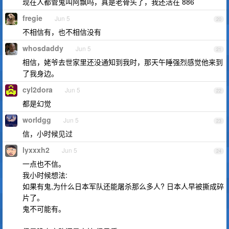
现在人都管鬼叫阿飘吗，真是老骨头了，我还活在 886
fregie
Jun 5
20
不相信有，也不相信没有
whosdaddy
Jun 5
21
相信，姥爷去世家里还没通知到我时，那天午睡强烈感觉他来到
了我身边。
cyl2dora
Jun 5
22
都是幻觉
worldgg
Jun 5
23
信，小时候见过
lyxxxh2
Jun 5
24
一点也不信。
我小时候想法:
如果有鬼,为什么日本军队还能屠杀那么多人? 日本人早被撕成碎
片了。
鬼不可能有。