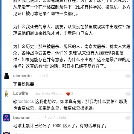
前面我也说过，如果鬼魂真的存在，为什么全球几十亿人死后，
从来没有一个在严格控制条件下（比如有科学家、摄像机、多方
见证）被可靠记录？哪怕一次都行。
为什么我死去的亲人、朋友，从来没在梦里或现实中出现过？按
理说他们最该来找我才对，毕竟是自己亲人。
为什么历史上那些被屠杀、冤死的人，南京大屠杀、犹太人大屠
杀、各种战争受害者，他们的‘鬼魂’从来没有大规模现身报复
过？如果鬼能存在并有意志，为什么不出现？这不是最合理的期
待吗？这真的有“鬼”的话，那日本已经不复存在了。
clemente
Jun 5
69
宇宙模拟器
Lowlife
Jun 5 via iPhone
3
70
@
roofdocs
这我也想过，如果真有鬼，那我为什么要怕？那我
也会变成鬼，如果是女鬼，我变成鬼操她逼。
beasnail
Jun 5 via Android
71
地球上累计已经死了 1000 亿人了，有的话早有了，