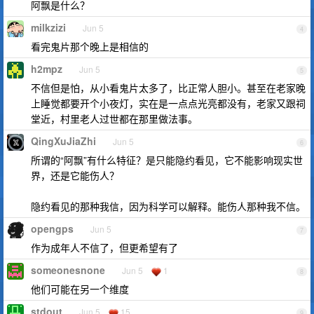
阿飘是什么？
milkzizi
Jun 5
4
看完鬼片那个晚上是相信的
h2mpz
Jun 5
5
不信但是怕，从小看鬼片太多了，比正常人胆小。甚至在老家晚
上睡觉都要开个小夜灯，实在是一点点光亮都没有，老家又跟祠
堂近，村里老人过世都在那里做法事。
QingXuJiaZhi
Jun 5
6
所谓的“阿飘”有什么特征？是只能隐约看见，它不能影响现实世
界，还是它能伤人？
隐约看见的那种我信，因为科学可以解释。能伤人那种我不信。
opengps
Jun 5
7
作为成年人不信了，但更希望有了
someonesnone
Jun 5
1
8
他们可能在另一个维度
stdout
Jun 5
15
9