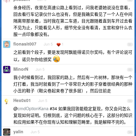
亲身经历，夜里在高速公路上看到过，问我老婆她说没在意看，
回去看行车记录仪什么也没有，但是我确实看见了一个人在中间
隔离带那坐着，当时我在第二车道，目光跟随着直到车开过去看
不见为止，只能看见人形，细节完全没有看清，五官和穿什么衣
服一点印象都没有。
fionasit007
Jun 5
1
51
之前看到个段子，要是发现阿飘能得诺贝尔奖吗，有个评论说可
以，诺贝尔你给颁奖
MinorN
Jun 5
52
我小时候看到过，我回家的路上，然后有一片树林，那块有一个
灯打着，我当时就看到了一个非常巨大的影子穿着很经典的那种
小丑的鞋子（鞋尖卷起来卷了很多层），然后往前走
Hex0x01
Jun 5
53
@
cmdOptionKana
#34 如果我回答能稳定复现，你又会问怎么
复现如何证明。归根到底，这个问题的核心在于，这部分的知识
和应用如果不在你现有认知和理解范畴里，我是解释不完的。
yalin
Jun 5
54