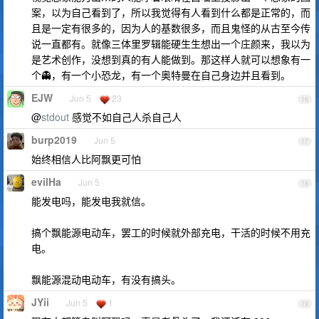
案，以为自己看到了，所以我觉得有人看到什么都是正常的，而
且是一定有很多的，因为人的基数很多，而且鬼怪的从古至今传
说一直都有。就像三体里罗辑能硬生生想出一个庄颜来，我以为
是艺术创作，没想到真的有人能做到。那这样人就可以想象有一
个👻，有一个小恐龙，有一个奥特曼在自己身边并且看到。
EJW
Jun 5
23
16
@
stdout
感觉不如自己人杀自己人
burp2019
Jun 5
17
始终相信人比阿飘更可怕
evilHa
Jun 5
18
能发电吗，能发电我就信。
搞个飘能源电动车，罢工的时候就外部充电，干活的时候不用充
电。
飘能源混动电动车，有没有搞头。
JYii
Jun 5
1
19