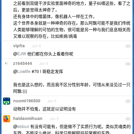
之前看到双缝干涉实验里面神奇的地方，量子纠缠这些，看了之
后，更是觉得太神奇了，
还有身体中的噬菌体，像机器人一样在工作，
这个世界本身就是一种神奇的存在。那么阿飘可能不是我们传统
人类能够理解的可怕的生物，很可能是另一种与我们息息相关而
又难以观察的存在，比如疾病/病毒
vipfts
Jun 5
87
@
EJW
他们都在你头上看着你呢
z1645444
Jun 5
88
@
Lowlife
#70 l 哥稳定发挥
我也是这么想的，而且我不区分性别年龄，可惜从来没见过一只
阿飘:(((
nuomi196500
Jun 5
89
动物并不怕鬼，这就足以证明没有
haidaomihuan
Jun 5
90
@
stdout
有没有可能有，但是做不了实质行为呢。类似灵魂类的
东西。不能这么绝对，科学只能解释目前掌握的东西。