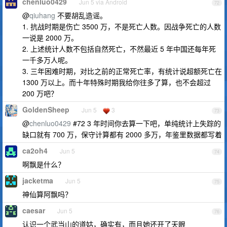
chenluo0429
Jun 5 via Android
72
@
qiuhang
不要胡乱造谣。
1. 抗战时期是伤亡 3500 万，不是死亡人数。因战争死亡的人数
一说是 2000 万。
2. 上述统计人数不包括自然死亡，不然最近 5 年中国还每年死
一千多万人呢。
3. 三年困难时期，对比之前的正常死亡率，有统计说超额死亡在
1300 万以上。而十年特殊时期我给你往多了算，也不会超过
200 万吧？
GoldenSheep
Jun 5
3
73
@
chenluo0429
#72 3 年时间你去算一下吧，单纯统计上失踪的
缺口就有 700 万，保守计算都有 2000 多万，年鉴里数据都写着
ca2oh4
Jun 5
74
啊飘是什么？
jacketma
Jun 5
75
神仙算阿飘吗？
caesar
Jun 5
76
认识一个武当山的道姑，确实有，而且她还开了天眼