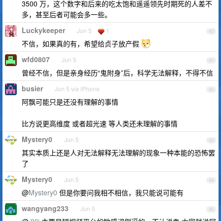
3500 万，这个数字和后来的吃太饱和遥遥领先时期死的人差不
多，甚至后者可能会多一些。
Luckykeeper
Jun 5
1
40
不信，如果真的有，希望给贞子放产假
wfd0807
Jun 5
41
曾经不信，但是亲身经历“鬼附身”后，科学无法解释，不得不信
busier
Jun 5 via iPhone
42
阿飘可能只是还没有理解的事情
比方说更高维度 或者超光速 等人类还未理解的事情
Mystery0
Jun 5
43
其实本质上还是人对无法解释无法理解的现象一种本能的恐怖罢
了
Mystery0
Jun 5
44
@
Mystery0
但是你要问我相不相信，我只能说可能有
wangyang233
Jun 5
45