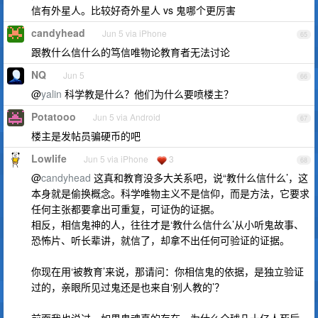
信有外星人。比较好奇外星人 vs 鬼哪个更厉害
candyhead
Jun 5 via iPhone
65
跟教什么信什么的笃信唯物论教育者无法讨论
NQ
Jun 5
66
@
yalin
科学教是什么？他们为什么要喷楼主？
Potatooo
Jun 5 via Android
67
楼主是发帖员骗硬币的吧
Lowlife
Jun 5 via iPhone
3
68
@
candyhead
这真和教育没多大关系吧，说“教什么信什么’，这
本身就是偷换概念。科学唯物主义不是信仰，而是方法，它要求
任何主张都要拿出可重复，可证伪的证据。
相反，相信鬼神的人，往往才是‘教什么信什么’从小听鬼故事、
恐怖片、听长辈讲，就信了，却拿不出任何可验证的证据。
你现在用‘被教育’来说，那请问：你相信鬼的依据，是独立验证
过的，亲眼所见过鬼还是也来自‘别人教的’？