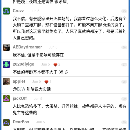
但是晚上夜路还是害怕,很矛盾。
Cruzz
Jun 5
25
我不信，有亲戚家里开火葬场的，我都看过怎么火化，后边有个
大钩子直接开膛，现在设备都好了，可能不用开膛也烧的透了，
所以我对这玩意早就免疫了。人死了真就啥都没了，都是活着的
人自己想的。
AEDaydreamer
Jun 5
26
我不信, 但是不影响可能存在.
2020diyige
Jun 5
2
27
不信的年龄基本都不大于 35 岁
applet
Jun 5
1
28
@
EJW
别瞎说大实话
jackOff
Jun 5
29
人比鬼恐怖多了，大屠杀，奸淫掳掠，战争都是人主导的，哪有
鬼主导这些的
DearFox
Jun 5
30
不知道，但是我应该不会遇上，以前很胆小的，后来慢慢接触佛