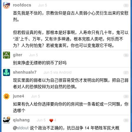
roofdocs
Jun 5
35
首先我是不信的，宗教信仰是自古人类弱小心灵衍生出来的安慰
剂。
但若假设真的有，那根本是好事啊，人寿命只有几十年，鬼可以
“活”上千、万年，又有许多神通，根本完胜人类吧，何乐而不
为？人为何怕鬼？若被鬼害死，你也可以变鬼跟它干呀。
giter
Jun 5
36
别来挣虚无缥缈的铜币了好吗
shenhualv7
Jun 5 via Android
37
现实里面的弱者以为自己很容易受伤才发明出的阿飘，把自己弱
者对人的恐惧狡辩为对自然的恐惧。
june4
Jun 5
38
如果有仇人给你选择要向你的的房间放一条毒蛇或一只阿飘，你
选哪个
qiuhang
Jun 5
4
39
@
stdout
说个政治不正确的，抗日战争 14 年牺牲军民大概