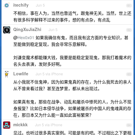
itechify
Jun 5
61
不相信，事在人为，当然也靠运气，跟鬼神无关。当然，世上还
有很多科学解释不过来的事件，想的有点杂，有点乱
QingXuJiaZhi
Jun 5
62
@
Hex0x01
如果我确信有鬼，而且我有这方面的专业知识，甚
至能做到稳定复现，我会非常乐意解释。
刘谦变魔术都能赚大钱，我要是能稳定复现鬼，那我打着魔术的
名头去表演，发财多好啊。
Lowlife
Jun 5 via iPhone
63
从小我就不信鬼神，因为如果鬼真的存在，为什么我死去的亲人
从不曾来看过我？甚至连梦里，都从未出现过。
如果真有鬼，那些在战争、动乱和屠杀中惨死的人，为什么不现
身报复？比如日本侵华战争，如果被屠杀的中国人的鬼魂真的存
在，那日本又为什么能一直如此富裕繁荣？
mickkk
Jun 5 via iPhone
64
见过。也听过很多真实案例。可能是有的吧。不过相比之下更相