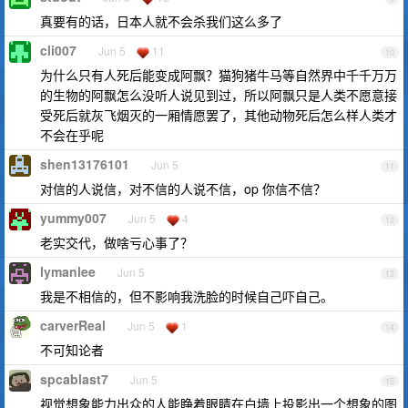
真要有的话，日本人就不会杀我们这么多了
cli007
Jun 5
11
10
为什么只有人死后能变成阿飘？猫狗猪牛马等自然界中千千万万
的生物的阿飘怎么没听人说见到过，所以阿飘只是人类不愿意接
受死后就灰飞烟灭的一厢情愿罢了，其他动物死后怎么样人类才
不会在乎呢
shen13176101
Jun 5
11
对信的人说信，对不信的人说不信，op 你信不信？
yummy007
Jun 5
4
12
老实交代，做啥亏心事了？
lymanlee
Jun 5
13
我是不相信的，但不影响我洗脸的时候自己吓自己。
carverReal
Jun 5
1
14
不可知论者
spcablast7
Jun 5
15
视觉想象能力出众的人能睁着眼睛在白墙上投影出一个想象的图