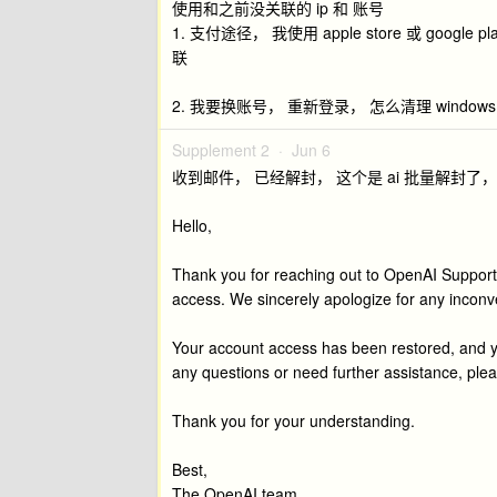
使用和之前没关联的 ip 和 账号
1. 支付途径， 我使用 apple store 或 g
联
2. 我要换账号， 重新登录， 怎么清理 wind
Supplement 2 ·
Jun 6
收到邮件， 已经解封， 这个是 ai 批量解封
Hello,
Thank you for reaching out to OpenAI Support
access. We sincerely apologize for any incon
Your account access has been restored, and y
any questions or need further assistance, plea
Thank you for your understanding.
Best,
The OpenAI team