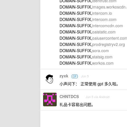
DOMAIN-SUFFIX,
identrust.com
DOMAIN-SUFFIX,
images.workoscdn
DOMAIN-SUFFIX,
intercom.io
DOMAIN-SUFFIX,
intercom.com
DOMAIN-SUFFIX,
intercomcdn.com
DOMAIN-SUFFIX,
oaistatic.com
DOMAIN-SUFFIX,
oaiusercontent.co
DOMAIN-SUFFIX,
prodregistryv2.org
DOMAIN-SUFFIX,
sora.com
DOMAIN-SUFFIX,
statsig.com
DOMAIN-SUFFIX,
workos.com
zyxk
Jun 5
OP
小声问下： 正常使用 gpt 多久啦。
CHNTDCS
Jun 5 via Android
礼品卡容易出问题。