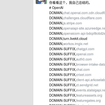
你看看这个，我自己总结的。
# OpenAI
DOMAIN,
chat.openai.com.cdn.cloudfl
DOMAIN,
challenges.cloudflare.com
DOMAIN,
js.stripe.com
DOMAIN,
openaiapi-site.azureedge.n
DOMAIN,
openaicom-api-bdcpf8c6d2e
DOMAIN,turn.livekit.cloud
DOMAIN,
workos.imgix.net
DOMAIN-SUFFIX,
chatgpt.com
DOMAIN-SUFFIX,
openai.com
DOMAIN-SUFFIX,
auth0.com
DOMAIN-SUFFIX,
browser-intake-da
DOMAIN-SUFFIX,
chat.com
DOMAIN-SUFFIX,
crixet.com
DOMAIN-SUFFIX,
client-api.arkosela
DOMAIN-SUFFIX,
ct.sendgrid.net
DOMAIN-SUFFIX,
events.statsigapi.n
DOMAIN-SUFFIX,
featureassets.org
DOMAIN-SUFFIX,
featuregates.org