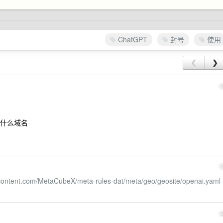
ChatGPT
封号
使用
❮
❯
什么域名
rcontent.com/MetaCubeX/meta-rules-dat/meta/geo/geosite/openai.yaml