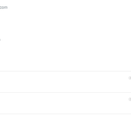
.com
m