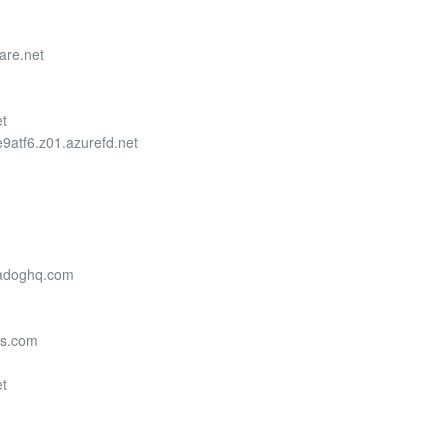
are.net
et
9atf6.z01.azurefd.net
tadoghq.com
bs.com
et