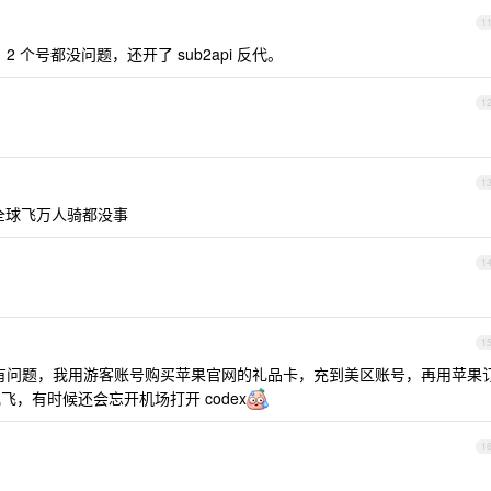
1
2 个号都没问题，还开了 sub2api 反代。
1
1
 全球飞万人骑都没事
1
1
有问题，我用游客账号购买苹果官网的礼品卡，充到美区账号，再用苹果
飞，有时候还会忘开机场打开 codex
1