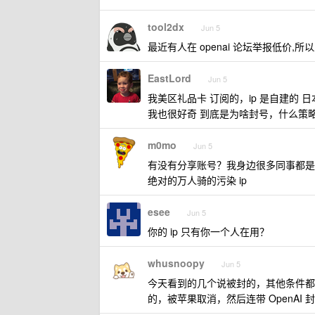
tool2dx
Jun 5
最近有人在 openai 论坛举报低价,
EastLord
Jun 5
我美区礼品卡 订阅的，ip 是自建的 日本
我也很好奇 到底是为啥封号，什么策
m0mo
Jun 5
有没有分享账号？我身边很多同事都是
绝对的万人骑的污染 ip
esee
Jun 5
你的 ip 只有你一个人在用？
whusnoopy
Jun 5
今天看到的几个说被封的，其他条件都
的，被苹果取消，然后连带 OpenAI 