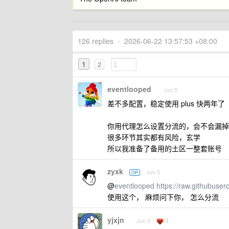
126 replies
•
2026-06-22 13:57:53 +08:00
1
2
eventlooped
Jun 5
差不多配置，稳定使用 plus 快两年了
你用代理怎么设置分流的，会不会漏掉
很多环节其实都有风险，玄学
所以我准备了备用的土区一整套账号
zyxk
Jun 5
OP
@
eventlooped
https://raw.githubuse
使用这个， 麻烦问下你， 怎么分流
yjxjn
3
Jun 5