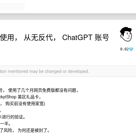
用， 从无反代， ChatGPT 账号
0.02
mation mentioned may be changed or developed.
 账号， 使用了几个月网页免费版都没有问题，
kytShop 美区礼品卡，
开始， 购买前没有使用家宽)
，
机卡进行的验证。
量一半。
过了风险， 为何还是被封了。