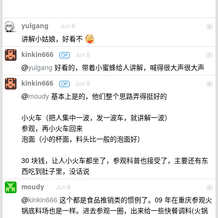
yulgang
Jun 8
6
讲解小姑娘，好看不
kinkin666
Jun 8
OP
7
@
yulgang
好看的，带着小蜜蜂给人讲解，喊得很大声很大声
kinkin666
Jun 8
OP
8
@
moudy
基本上是的，他们整个思路弄得挺好的
小火车（把人集中一波，发一波车，就讲解一波）
参观，再小火车回来
泡面（小的杯面，料头比一般的泡面好）
30 块钱，让人小火车都坐了，参观科普也接受了，主要还有东
西吃到肚子里，没话说
moudy
Jun 8
9
@
kinkin666
这个都是食品推销类的惯例了。09 年在重庆参观火
锅底料场也是一样。进去参观一圈，出来给一些快餐调料(火锅