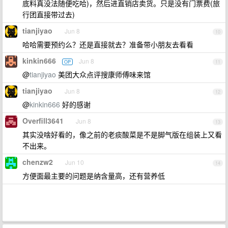
底料真没法随便吃哈)，然后进直销店卖货。只是没有门票费(旅
行团直接带过去)
tianjiyao
Jun 8
10
哈哈需要预约么？还是直接就去？准备带小朋友去看看
kinkin666
Jun 8
OP
11
@
tianjiyao
美团大众点评搜康师傅味来馆
tianjiyao
Jun 8
12
@
kinkin666
好的感谢
Overfill3641
Jun 8
13
其实没啥好看的，像之前的老痰酸菜是不是脚气版在组装上又看
不出来。
chenzw2
Jun 10
14
方便面最主要的问题是纳含量高，还有营养低