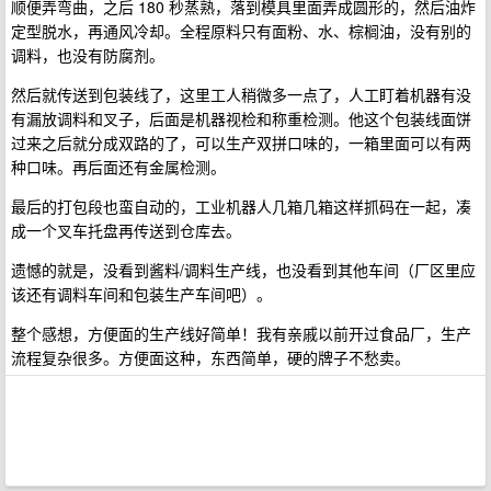
顺便弄弯曲，之后 180 秒蒸熟，落到模具里面弄成圆形的，然后油炸
定型脱水，再通风冷却。全程原料只有面粉、水、棕榈油，没有别的
调料，也没有防腐剂。
然后就传送到包装线了，这里工人稍微多一点了，人工盯着机器有没
有漏放调料和叉子，后面是机器视检和称重检测。他这个包装线面饼
过来之后就分成双路的了，可以生产双拼口味的，一箱里面可以有两
种口味。再后面还有金属检测。
最后的打包段也蛮自动的，工业机器人几箱几箱这样抓码在一起，凑
成一个叉车托盘再传送到仓库去。
遗憾的就是，没看到酱料/调料生产线，也没看到其他车间（厂区里应
该还有调料车间和包装生产车间吧）。
整个感想，方便面的生产线好简单！我有亲戚以前开过食品厂，生产
流程复杂很多。方便面这种，东西简单，硬的牌子不愁卖。