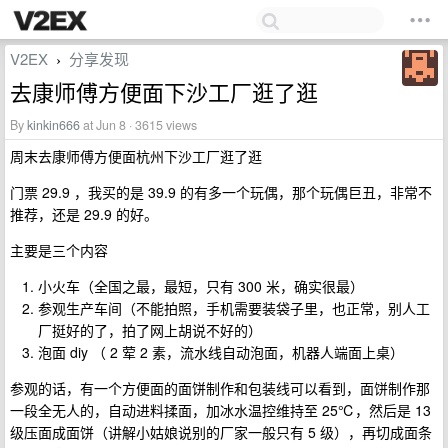
V2EX
分享发现
›
去康师傅方便面下沙工厂逛了逛
By
kinkin666
at Jun 8 · 3615 views
周末去康师傅方便面杭州下沙工厂逛了逛
门票 29.9 ，我买的是 39.9 的有多一个玩偶，那个玩偶巨丑，非常不
推荐，还是 29.9 的好。
主要是三个内容
小火车（全国之最，最短，只有 300 米，确实很最）
参观生产车间（不能拍照，手机需要装袋子里，也正常，别人工
厂挺好的了，拍了网上胡说不好的）
泡面 diy （ 2 荤 2 素，流水线自动泡面，机器人端面上桌）
参观的话，有一个方便面的面饼制作和包装线可以看到，面饼制作那
一段全无人的，自动进料揉面，加冰水温控维持至 25℃，然后是 13
级压面成面饼（讲解小姑娘说别的厂家一般只有 5 级），再切成面条