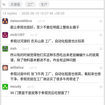
方便面
工厂
生产
14 replies
•
2026-06-10 10:37:48 +08:00
meteora0tkvo
Jun 8
1
能让参观也挺好，至少不敢在明面上整些幺蛾子
nick1357
Jun 8
2
参观过河源的 农夫山泉 工厂，自动化程度也比较高
ttsh
Jun 8
3
所以有的时候觉得他们买这种东西吃出来老鼠蝙蝠什么的就离
谱，除了物料基本都进不去，咋会有这种问题
williefox
Jun 8
4
参观过阆中的 张飞牛肉 工厂，自动化程度也很高，看起来也很
干净，参观完就在工厂商店买了很多牛肉带走了
moudy
Jun 8
5
30 门票是不是就等于参观完后吃顿面了？