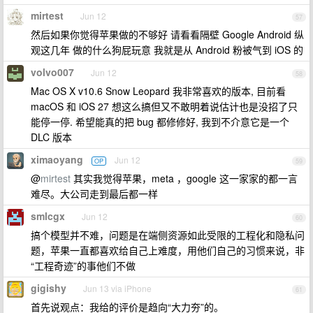
mirtest
Jun 12
57
然后如果你觉得苹果做的不够好 请看看隔壁 Google Android 纵
观这几年 做的什么狗屁玩意 我就是从 Android 粉被气到 iOS 的
volvo007
Jun 12
58
Mac OS X v10.6 Snow Leopard 我非常喜欢的版本, 目前看
macOS 和 iOS 27 想这么搞但又不敢明着说估计也是没招了只
能停一停. 希望能真的把 bug 都修修好, 我到不介意它是一个
DLC 版本
ximaoyang
Jun 12
OP
59
@
mirtest
其实我觉得苹果，meta ，google 这一家家的都一言
难尽。大公司走到最后都一样
smlcgx
Jun 12
60
搞个模型并不难，问题是在端侧资源如此受限的工程化和隐私问
题，苹果一直都喜欢给自己上难度，用他们自己的习惯来说，非
“工程奇迹”的事他们不做
gigishy
Jun 13 via iPhone
61
首先说观点：我给的评价是趋向“大力夯”的。