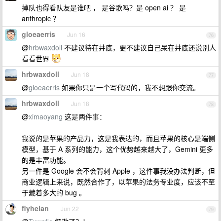
掉队也得看队友是谁吧 ， 是谷歌吗？是 open ai ？ 是
anthropic ？
gloeaerris
Jun 16
76
@
hrbwaxdoll
不建议待在井底，更不建议自己呆在井底还说别人
看看世界
hrbwaxdoll
Jun 18
77
@
gloeaerris
如果你只是一个写代码的，我不想跟你交流。
hrbwaxdoll
Jun 18
78
@
ximaoyang
这是两件事：
我说的是苹果的产品力，这是我表达的，而且苹果的核心是端侧
模型，基于 A 系列的能力，这个优势越来越大了，Gemini 更多
的是丰富功能。
另一件是 Google 会不会背刺 Apple ，这件事我没办法判断，但
商业逻辑上来说，既然合作了，以苹果的法务专业度，应该不至
于藏着多大的 bug 。
flyhelan
Jun 22
79