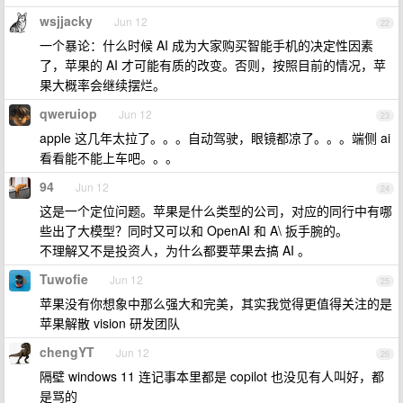
wsjjacky
Jun 12
22
一个暴论：什么时候 AI 成为大家购买智能手机的决定性因素
了，苹果的 AI 才可能有质的改变。否则，按照目前的情况，苹
果大概率会继续摆烂。
qweruiop
Jun 12
23
apple 这几年太拉了。。。自动驾驶，眼镜都凉了。。。端侧 ai
看看能不能上车吧。。。
94
Jun 12
24
这是一个定位问题。苹果是什么类型的公司，对应的同行中有哪
些出了大模型？同时又可以和 OpenAI 和 A\ 扳手腕的。
不理解又不是投资人，为什么都要苹果去搞 AI 。
Tuwofie
Jun 12
25
苹果没有你想象中那么强大和完美，其实我觉得更值得关注的是
苹果解散 vision 研发团队
chengYT
Jun 12
26
隔壁 windows 11 连记事本里都是 copilot 也没见有人叫好，都
是骂的