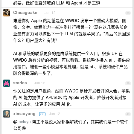
必要，做好垂直领域的 LLM 和 Agent 才是王道
Chicagoake
Jun 12
38
难道你对 Apple 的期望是在 WWDC 发布一个重磅大模型，图
像、文字、编程能力一举冲到排行榜第一？“现在这几家头部企
业最有财力可以搞出下一个 LLM 的就是苹果了。”背后的原因是
什么？用户量大？有钱？
AI 和系统的联系更多的是由系统提供一个入口，很多 UP 在
WWDC 后有分析的视频，可以看看。系统整体接入 ai ，提供应
用接口，端侧一些小模型本地处理，就是 ai 、系统和硬件产品
融合得最深的一步了。
starles
Jun 12
39
你关注的是用户视角，然而 WWDC 是给开发者开的大会，苹果
的 AI 能力提供了 API/SDK 给 Apple 开发者，降低开发者对接
AI 的成本，让更多的应用 AI 化。
ximaoyang
Jun 12
OP
40
@
mcluyu
帮主不是说大家都误解我们了，其实我们是一个软件
公司🤪