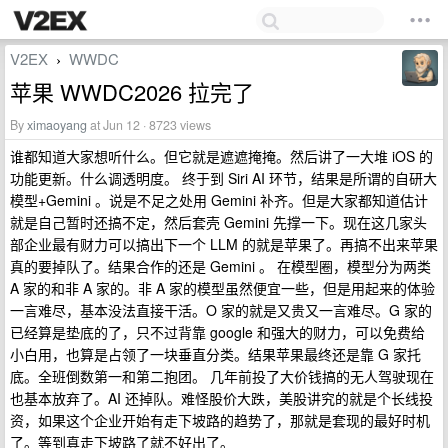
V2EX
WWDC
›
苹果 WWDC2026 拉完了
By
ximaoyang
at Jun 12 · 8723 views
谁都知道大家想听什么。但它就是遮遮掩掩。然后讲了一大堆 iOS 的
功能更新。什么调透明度。 终于到 Siri AI 环节，结果是所谓的自研大
模型+Gemini 。说是不足之处用 Gemini 补齐。但是大家都知道估计
就是自己暂时还搞不定，然后套壳 Gemini 先撑一下。现在这几家头
部企业最有财力可以搞出下一个 LLM 的就是苹果了。再搞不出来苹果
真的要掉队了。结果合作的还是 Gemini 。 在模型圈，模型分为两类
A 家的和非 A 家的。非 A 家的模型虽然便宜一些，但是用起来的体验
一言难尽，基本没法直接干活。O 家的就是又贵又一言难尽。G 家的
已经算是垫底的了，只不过背靠 google 和强大的财力，可以免费给
小白用，也算是占领了一块垂直分类。结果苹果最终还是靠 G 家托
底。全班倒数第一和第二抱团。 几年前投了大价钱搞的无人驾驶现在
也基本放弃了。AI 还掉队。难怪股价大跌，美股讲究的就是个长线投
资，如果这个企业开始有走下坡路的趋势了，那就是套现的最好时机
了。等到真走下坡路了就不好出了。