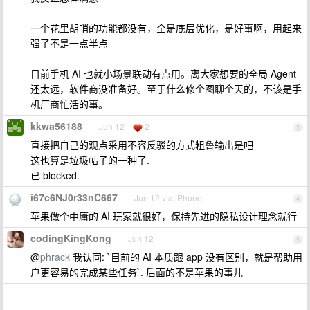
一个花里胡哨的功能都没有，全是底层优化，是好事啊，用起来
强了不是一点半点
目前手机 AI 也就小场景联动有点用。离大家想要的全局 Agent
还太远，软件商没准备好。至于什么修个图聊个天的，不该是手
机厂商忙活的事。
kkwa56188
Jun 12
2
3
直接把自己的观点采用不容反驳的方式粗鲁输出是吧
这也算是垃圾帖子的一种了.
已 blocked.
i67c6NJ0r33nC667
Jun 12 via iPhone
4
苹果做个中庸的 AI 玩家就很好，保持先进的隐私设计理念就行
codingKingKong
Jun 12
5
@
phrack
我认同: `目前的 AI 本质跟 app 没有区别，就是帮助用
户更容易的完成某些任务`. 后面的不是苹果的事儿