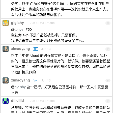
务实，抓住了“隐私与安全”这个命门。同时实实在在落地在用户
的使用上，也能实实在在发挥作用——这其实就是个人生产力。
看后续几个版本的功能与优化了。
gigishy
Jun 13 via iPhone
62
@
tonyer
#50
我认为 avp 不是产品线被砍掉，只是暂停。
我坚信未来两三年能买到更成熟的 avp 第三代。
ximaoyang
Jun 13
OP
63
帮主当年做 icloud 的时候其实也不是风口了，也不奇迹，挺朴
实的，但是他觉得这件事就是对的，就该做。他要是还活着模型
早做出来了。他在的时候苹果内部还没有这么官僚，现在真的跟
个政府机关似的
ximaoyang
Jun 13
OP
64
@
gigishy
这个还行，好歹跟自己基因相符，那个无人车真是想
不通
dilidilid
Jun 13 via iPhone
65
从规模、持股分布以及和政府关系来说，谷歌苹果这个体量的公
司本来就相当于美国国企了。如果一直是乔布斯掌舵，苹果绝不