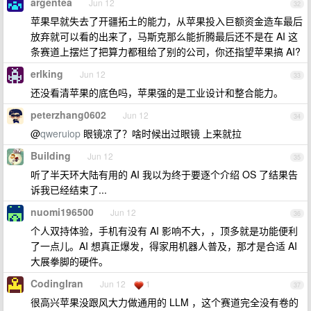
argentea
Jun 12
32
苹果早就失去了开疆拓土的能力，从苹果投入巨额资金造车最后
放弃就可以看的出来了，马斯克那么能折腾最后还不是在 AI 这
条赛道上摆烂了把算力都租给了别的公司，你还指望苹果搞 AI?
erlking
Jun 12
33
还没看清苹果的底色吗，苹果强的是工业设计和整合能力。
peterzhang0602
Jun 12
34
@
qweruiop
眼镜凉了？啥时候出过眼镜 上来就拉
Building
Jun 12
35
听了半天环大陆有用的 AI 我以为终于要逐个介绍 OS 了结果告
诉我已经结束了...
nuomi196500
Jun 12
36
个人双持体验，手机有没有 AI 影响不大，，顶多就是功能便利
了一点儿。AI 想真正爆发，得家用机器人普及，那才是合适 AI
大展拳脚的硬件。
CodingIran
Jun 12
1
37
很高兴苹果没跟风大力做通用的 LLM ，这个赛道完全没有卷的