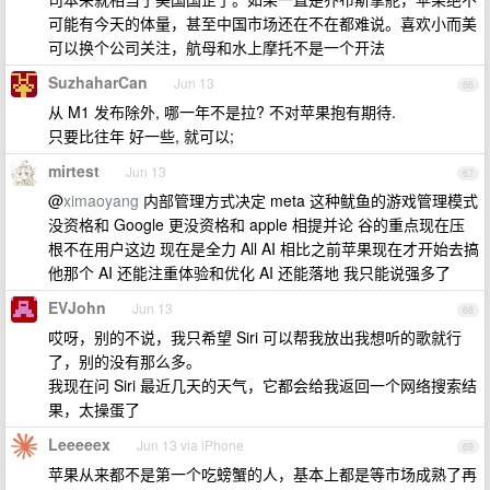
可能有今天的体量，甚至中国市场还在不在都难说。喜欢小而美
可以换个公司关注，航母和水上摩托不是一个开法
SuzhaharCan
Jun 13
66
从 M1 发布除外, 哪一年不是拉? 不对苹果抱有期待.
只要比往年 好一些, 就可以;
mirtest
Jun 13
67
@
ximaoyang
内部管理方式决定 meta 这种鱿鱼的游戏管理模式
没资格和 Google 更没资格和 apple 相提并论 谷的重点现在压
根不在用户这边 现在是全力 All AI 相比之前苹果现在才开始去搞
他那个 AI 还能注重体验和优化 AI 还能落地 我只能说强多了
EVJohn
Jun 13
68
哎呀，别的不说，我只希望 Siri 可以帮我放出我想听的歌就行
了，别的没有那么多。
我现在问 Siri 最近几天的天气，它都会给我返回一个网络搜索结
果，太操蛋了
Leeeeex
Jun 13 via iPhone
69
苹果从来都不是第一个吃螃蟹的人，基本上都是等市场成熟了再