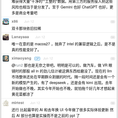
难获得大量“干净的““工整的“数据。用第三方的服务接入把这些
风险也相当于是分发了。至于 Gemini 也好 ChatGPT 也好，更
多是商业考量吧
x86
Jun 12
53
双卡那块依旧拉稀
Lanayaaa
Jun 12
54
唯一在意的是 macos27 ，抛弃了 intel 的兼容逻辑之后，是不是
真的性能变好了。
ximaoyang
Jun 12
OP
55
@
run2
那也是无奈之举吧。明明是可以的，做汽车，做 VR 眼
镜时的那股 all in 的劲儿估计被这俩东西给磨没了。现在的 llm
市场整体还处在早期群众割据的时代。隔一段时间还是会有一个
新的模型产生的，有了 deepseek ，还是会有 kimi 出现。去年
开始做也不晚，其实今年开始也不晚，就怕拖个好几年才想起来
黄花菜都凉了
mirtest
Jun 12
56
还行 比起最早的 AI 和去年换 UI 今年做了很多实际体验更新 然
后 AI 部分也算是实操而不是之前的 ppt 了