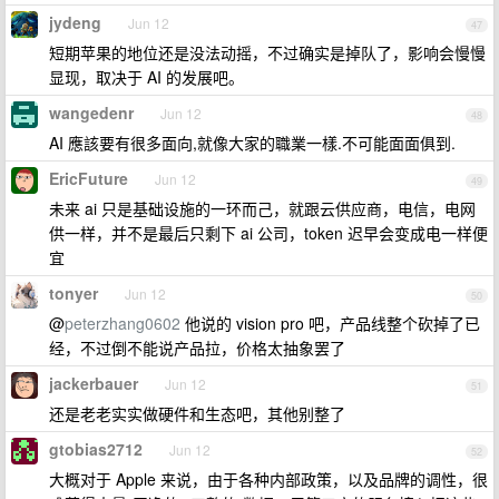
jydeng
Jun 12
47
短期苹果的地位还是没法动摇，不过确实是掉队了，影响会慢慢
显现，取决于 AI 的发展吧。
wangedenr
Jun 12
48
AI 應該要有很多面向,就像大家的職業一樣.不可能面面俱到.
EricFuture
Jun 12
49
未来 ai 只是基础设施的一环而己，就跟云供应商，电信，电网
供一样，并不是最后只剩下 ai 公司，token 迟早会变成电一样便
宜
tonyer
Jun 12
50
@
peterzhang0602
他说的 vision pro 吧，产品线整个砍掉了已
经，不过倒不能说产品拉，价格太抽象罢了
jackerbauer
Jun 12
51
还是老老实实做硬件和生态吧，其他别整了
gtobias2712
Jun 12
52
大概对于 Apple 来说，由于各种内部政策，以及品牌的调性，很