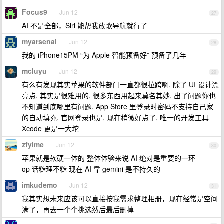
Focus9
Jun 12
27
AI 不是全部，Siri 能帮我放歌导航就行了
myarsenal
Jun 12
28
我的 iPhone15PM “为 Apple 智能预备好” 预备了几年
mcluyu
Jun 12
29
有么有发现其实苹果的软件部门一直都很拉跨啊, 除了 UI 设计漂
亮点, 其实是很难用的, 很多东西用起来莫名其妙, 出了问题你也
不知道到底哪里有问题, App Store 里登录时密码不支持自己家
的自动填充, 官网登录也是, 现在稍微好点了, 唯一的开发工具
Xcode 更是一大坨
zfyime
Jun 12
30
苹果就是软硬一体的 整体体验来说 AI 绝对是重要的一环
op 话糙理不糙 现在 AI 靠 gemini 是不持久的
imkudemo
Jun 12
31
我其实想未来应该可以直接按我需求整理相册，现在经常是空间
满了，再去一个个挑选然后最后删掉