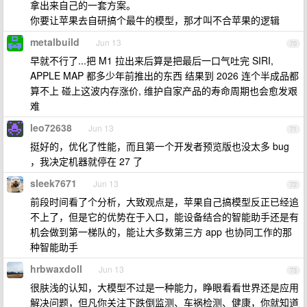
拿出来自己的一套方案。
你要让苹果去自研搞个最牛的模型，那才叫不合苹果的逻辑
metalbuild
Jun 13
70
早就不行了...把 M1 拉出来后算是把最后一口气吐完 SIRI,
APPLE MAP 都多少年前推出的东西 结果到 2026 连个半成品都
算不上 碰上这波内存涨价, 维护自家产品的寿命周期也会愈发艰
难
leo72638
Jun 13
71
挺好的，优化了性能，而且第一个开发者预览版也没太多 bug
，我决定机器就停在 27 了
sleek7671
Jun 13
72
前段时间看了个分析，大致观点是，苹果自己搞模型反正已经追
不上了，但是它的优势在于入口，能设备结合的智能助手还是有
机会做到第一梯队的，能让大多数第三方 app 也协同工作的那
种智能助手
hrbwaxdoll
Jun 13
73
很肤浅的认知，大模型不过是一种能力，睁眼看看世界还是应用
解决问题，但凡你关注下跌倒监测、车祸检测、健康，你就知道