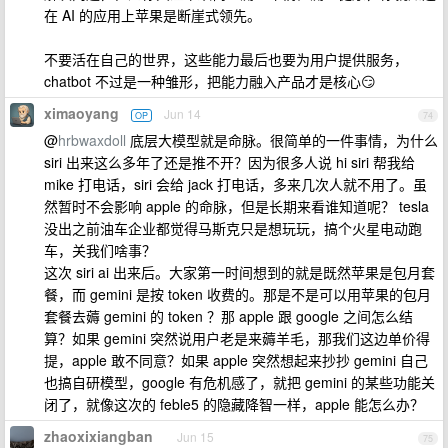
在 AI 的应用上苹果是断崖式领先。
不要活在自己的世界，这些能力最后也要为用户提供服务，
chatbot 不过是一种雏形，把能力融入产品才是核心😏
ximaoyang
Jun 14
OP
74
@
hrbwaxdoll
底层大模型就是命脉。很简单的一件事情，为什么
siri 出来这么多年了还是推不开？因为很多人说 hi siri 帮我给
mike 打电话，siri 会给 jack 打电话，多来几次人就不用了。虽
然暂时不会影响 apple 的命脉，但是长期来看谁知道呢？ tesla
没出之前油车企业都觉得马斯克只是想玩玩，搞个火星电动跑
车，关我们啥事？
这次 siri ai 出来后。大家第一时间想到的就是既然苹果是包月套
餐，而 gemini 是按 token 收费的。那是不是可以用苹果的包月
套餐去薅 gemini 的 token ？那 apple 跟 google 之间怎么结
算？如果 gemini 突然说用户老是来薅羊毛，那我们这边单价得
提，apple 敢不同意？如果 apple 突然想起来抄抄 gemini 自己
也搞自研模型，google 有危机感了，就把 gemini 的某些功能关
闭了，就像这次的 feble5 的隐藏降智一样，apple 能怎么办？
zhaoxixiangban
Jun 15
75