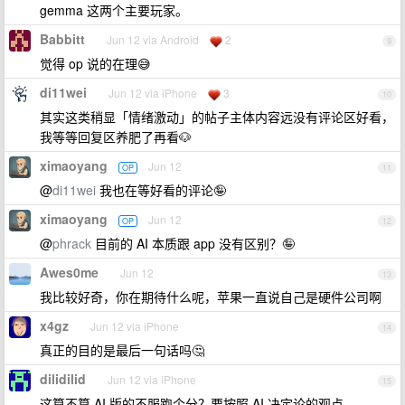
gemma 这两个主要玩家。
Babbitt
Jun 12 via Android
2
9
觉得 op 说的在理😅
di11wei
Jun 12 via iPhone
3
10
其实这类稍显「情绪激动」的帖子主体内容远没有评论区好看，
我等等回复区养肥了再看🐶
ximaoyang
Jun 12
OP
11
@
di11wei
我也在等好看的评论🤪
ximaoyang
Jun 12
OP
12
@
phrack
目前的 AI 本质跟 app 没有区别？🤪
Awes0me
Jun 12
13
我比较好奇，你在期待什么呢，苹果一直说自己是硬件公司啊
x4gz
Jun 12 via iPhone
14
真正的目的是最后一句话吗🤔
dilidilid
Jun 12 via iPhone
15
这算不算 AI 版的不服跑个分？要按照 AI 决定论的观点，