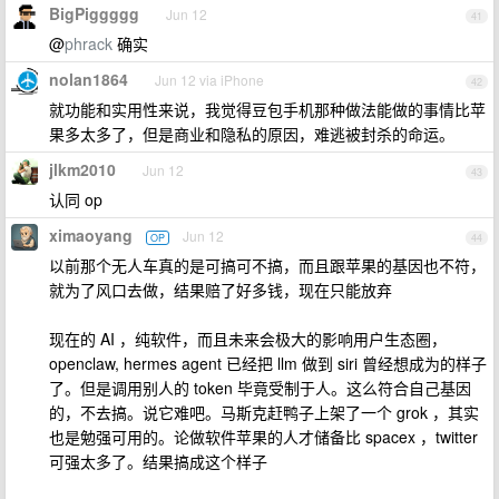
BigPiggggg
Jun 12
41
@
phrack
确实
nolan1864
Jun 12 via iPhone
42
就功能和实用性来说，我觉得豆包手机那种做法能做的事情比苹
果多太多了，但是商业和隐私的原因，难逃被封杀的命运。
jlkm2010
Jun 12
43
认同 op
ximaoyang
Jun 12
OP
44
以前那个无人车真的是可搞可不搞，而且跟苹果的基因也不符，
就为了风口去做，结果赔了好多钱，现在只能放弃
现在的 AI ，纯软件，而且未来会极大的影响用户生态圈，
openclaw, hermes agent 已经把 llm 做到 siri 曾经想成为的样子
了。但是调用别人的 token 毕竟受制于人。这么符合自己基因
的，不去搞。说它难吧。马斯克赶鸭子上架了一个 grok ，其实
也是勉强可用的。论做软件苹果的人才储备比 spacex ，twitter
可强太多了。结果搞成这个样子