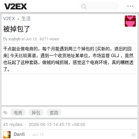
V2EX
生活
›
被掉包了
By
xuybyb
at Jun 12 · 8271 views
干点副业做电商的，每个月能遇到两三个掉包的 [买新的，退旧的回
来] 今天比较离谱，遇到一个收货地址某单位，市场监督 GLJ ，竟然
也玩起了这种套路，做贼的喊抓贼，感觉这个电商环境，真的糟糕透
了。
电商
掉包
套路
45 replies
•
2026-06-15 14:45:15 +08:00
Danfi
Jun 12
1