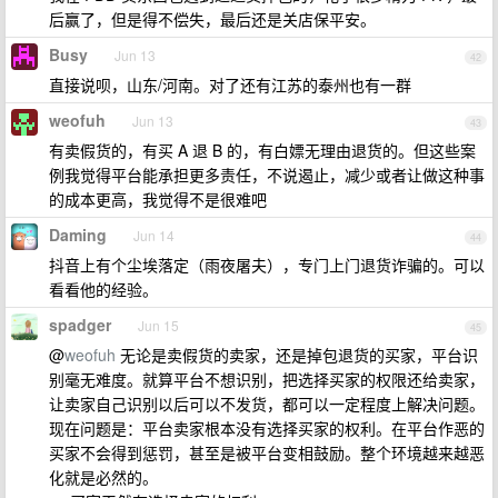
后赢了，但是得不偿失，最后还是关店保平安。
Busy
Jun 13
42
直接说呗，山东/河南。对了还有江苏的泰州也有一群
weofuh
Jun 13
43
有卖假货的，有买 A 退 B 的，有白嫖无理由退货的。但这些案
例我觉得平台能承担更多责任，不说遏止，减少或者让做这种事
的成本更高，我觉得不是很难吧
Daming
Jun 14
44
抖音上有个尘埃落定（雨夜屠夫），专门上门退货诈骗的。可以
看看他的经验。
spadger
Jun 15
45
@
weofuh
无论是卖假货的卖家，还是掉包退货的买家，平台识
别毫无难度。就算平台不想识别，把选择买家的权限还给卖家，
让卖家自己识别以后可以不发货，都可以一定程度上解决问题。
现在问题是：平台卖家根本没有选择买家的权利。在平台作恶的
买家不会得到惩罚，甚至是被平台变相鼓励。整个环境越来越恶
化就是必然的。