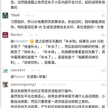
改，当然报道截止依然还处于小区内部开会讨论，起码说明有效
果的
YNaN
Jun 12
31
习惯就好，所以价格要把货损算进去。别说旧的，假的都能退给
你，特别是现在拿 i2i 生成完进微信去水印，来仅退款的一大堆
Rache1
Jun 12
32
@
v2er4241
我之前想买东鹏的「补水啦」结果在 pdd 分别
买到了「快速补水」、「补水了」，然后前段时间刷的时候，还
刷到了「快补水」、「补水快」，风格都快像素复刻东鹏了，其
中最离谱的是那个「补水了」，直接就是个「电解质风味饮
料」，「风味饮料」，就离谱。
v2er4241
Jun 12
33
@
Rache1
仅退款+举报！
xiaocongcong1
Jun 12 via iPhone
34
那没有按照平台的正常退货流程进行操作。
虽然现在平台也很恶心，经常会诱导商家开通什么自动退款、小
额自动退款，然后只要卖家一退货就自动退款之类的。
但这些你不点同意，产生的任何损失都是可以找平台索赔的，前