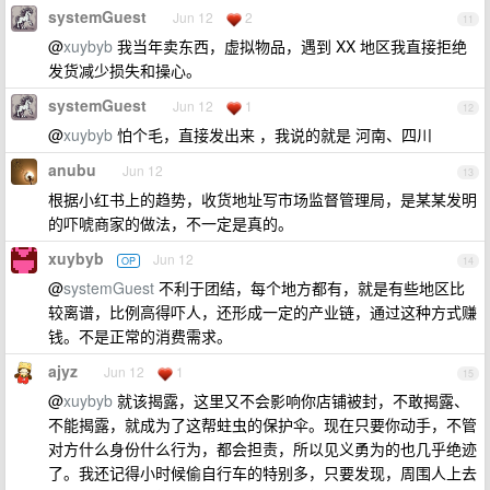
systemGuest
Jun 12
2
11
@
xuybyb
我当年卖东西，虚拟物品，遇到 XX 地区我直接拒绝
发货减少损失和操心。
systemGuest
Jun 12
1
12
@
xuybyb
怕个毛，直接发出来 ，我说的就是 河南、四川
anubu
Jun 12
13
根据小红书上的趋势，收货地址写市场监督管理局，是某某发明
的吓唬商家的做法，不一定是真的。
xuybyb
Jun 12
OP
14
@
systemGuest
不利于团结，每个地方都有，就是有些地区比
较离谱，比例高得吓人，还形成一定的产业链，通过这种方式赚
钱。不是正常的消费需求。
ajyz
Jun 12
1
15
@
xuybyb
就该揭露，这里又不会影响你店铺被封，不敢揭露、
不能揭露，就成为了这帮蛀虫的保护伞。现在只要你动手，不管
对方什么身份什么行为，都会担责，所以见义勇为的也几乎绝迹
了。我还记得小时候偷自行车的特别多，只要发现，周围人上去