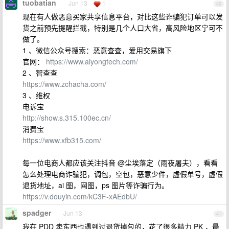
tuobatian
Jun 13
1
40
现在有人做恶意买家共享信息平台，对比这些诈骗犯订单可以发
货之前预先提醒拦截，特别是几个人口大省，高风险地区宁可不
做了。
1 、微信公众号搜索：恶意查查，爱用交易旗下
官网：
https://www.aiyongtech.com/
2 、智查查
https://www.zchacha.com/
3 、维权
电诉宝
http://show.s.315.100ec.cn/
消费宝
https://www.xfb315.com/
每一位电商人都应该关注抖音 @尘埃落定（雨夜屠夫），看看
怎么处理电商诈骗犯，调包，空包，恶意少件，虚假单号，虚假
退货地址，ai 图，网图，ps 图片等诈骗行为。
https://v.douyin.com/kC3F-xAEdbU/
spadger
Jun 13
41
我在 PDD 卖东西也遇到过退货掉包的，花了很多精力 PK ，最