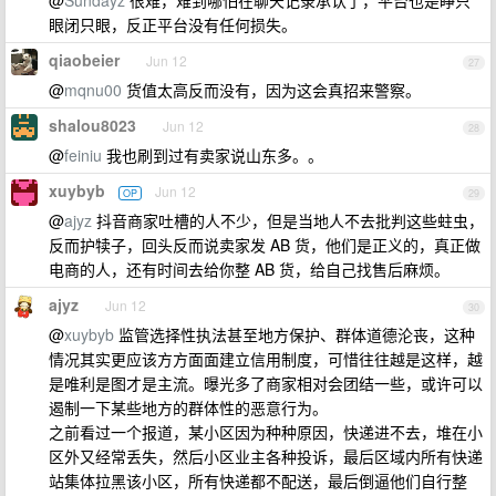
@
Sundayz
很难，难到哪怕在聊天记录承认了，平台也是睁只
眼闭只眼，反正平台没有任何损失。
qiaobeier
Jun 12
27
@
mqnu00
货值太高反而没有，因为这会真招来警察。
shalou8023
Jun 12
28
@
feiniu
我也刷到过有卖家说山东多。。
xuybyb
Jun 12
OP
29
@
ajyz
抖音商家吐槽的人不少，但是当地人不去批判这些蛀虫，
反而护犊子，回头反而说卖家发 AB 货，他们是正义的，真正做
电商的人，还有时间去给你整 AB 货，给自己找售后麻烦。
ajyz
Jun 12
30
@
xuybyb
监管选择性执法甚至地方保护、群体道德沦丧，这种
情况其实更应该方方面面建立信用制度，可惜往往越是这样，越
是唯利是图才是主流。曝光多了商家相对会团结一些，或许可以
遏制一下某些地方的群体性的恶意行为。
之前看过一个报道，某小区因为种种原因，快递进不去，堆在小
区外又经常丢失，然后小区业主各种投诉，最后区域内所有快递
站集体拉黑该小区，所有快递都不配送，最后倒逼他们自行整