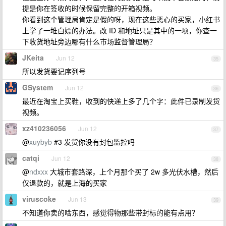
提是你在签收的时候保留完整的开箱视频。
你看到这个管理局肯定是假的呀，现在这些恶心的买家，小红书
上学了一堆白嫖的办法。改 ID 和地址只是其中的一项，你查一
下收货地址旁边哪有什么市场监督管理局？
JKeita
Jun 12
35
所以发货要记序列号
GSystem
Jun 12
36
最近在淘宝上买鞋，收到的快递上多了几个字：此件已录制发货
视频。
xz410236056
Jun 12
37
@
xuybyb
#3 发货你没有封包监控吗
catqi
Jun 12
38
@
ndxxx
大城市套路深，上个月那个买了 2w 多光伏水槽，然后
仅退款的，就是上海的买家
viruscoke
Jun 13
39
不知道你卖的啥东西，感觉得物那些带封标的能有点用？