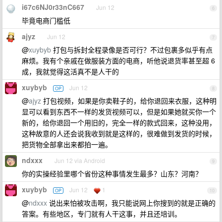
i67c6NJ0r33nC667
Jun 12
6
毕竟电商门槛低
ajyz
Jun 12
7
@
xuybyb
打包与拆封全程录像是否可行？不过包裹多似乎有点
麻烦。我有个亲戚在做服装方面的电商，听他说退货率甚至超 6
成，我就觉得这活真不是人干的
xuybyb
Jun 12
OP
8
@
ajyz
打包视频，如果是你卖鞋子的，给你退回来衣服，这种明
显可以看到东西不一样的发货视频可以，但是如果她就买你一个
新的，给你退回一个用旧的，完全一样的款式回来，这种没用，
这种故意的人还会说我收到就是这样的，很难做到发货的时候，
把货物全部拿出来都拍一遍。
ndxxx
Jun 12 via Android
9
你的实操经验里哪个省份这种事情发生最多？山东？河南？
xuybyb
Jun 12
1
OP
10
@
ndxxx
说出来怕被攻击啊，我只能说网上你搜到的就是正确的
答案。有些地区，专门就有人干这事，并且还培训。