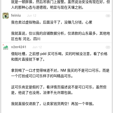
就是一顿胖揍，然后吊铁门上报警。虽然说治安没有现在好，但
人的那种心态与道德观，明显与现在天壤之别。
feiniu
Jun 12
16
我也卖过虚拟物品，后面没干了，没赚几分钱，心累
我就直说，仅以我的店铺数据分析，仅退款的山东最多，其他地
区也有 河北、四川
v2er4241
Jun 12
17
借贴吐槽，之前想 pdd 买可乐喝，买的时候没注意，看了价格
和图片直接就下单了。
拿到喝了一口才觉得味道不对，NM 我买的不是可口可乐，而是
一个打扮成可口可乐样子的叫精品可乐。
这可乐肯定是假的了，看详情页描述说不是可口可乐，虽然但
是，他说了也没用，法律不允许蹭包装。
我就直接仅退款了，让卖家钱货两空！再加一个举报。