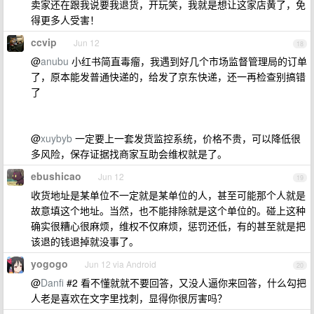
卖家还在跟我说要我退货，开玩笑，我就是想让这家店黄了，免
得更多人受害！
ccvip
Jun 12
18
@
anubu
小红书简直毒瘤，我遇到好几个市场监督管理局的订单
了，原本能发普通快递的，给发了京东快递，还一再检查别搞错
了
@
xuybyb
一定要上一套发货监控系统，价格不贵，可以降低很
多风险，保存证据找商家互助会维权就是了。
ebushicao
Jun 12
19
收货地址是某单位不一定就是某单位的人，甚至可能那个人就是
故意填这个地址。当然，也不能排除就是这个单位的。碰上这种
确实很糟心很麻烦，维权不仅麻烦，惩罚还低，有的甚至就是把
该退的钱退掉就没事了。
yogogo
Jun 12 via Android
20
@
Danfi
#2 看不懂就就不要回答，又没人逼你来回答，什么勾把
人老是喜欢在文字里找刺，显得你很厉害吗？