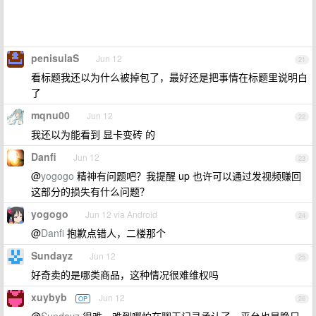
penisulaS
Jun 12
21
看标题我还以为什么被掉包了，最好还是把事情在标题里说明白
了
mqnu00
Jun 12
22
我还以为能看到 显卡变砖 的
Danfi
Jun 12
23
@
yogogo
精神有问题吧？我提醒 up 也许可以通过发视频赚回
这部分的损失有什么问题？
yogogo
Jun 12 via Android
24
@
Danfi
抱歉点错人，二楼那个
Sundayz
Jun 12
25
好奇卖的是哪类商品，这种情况很难维权吗
xuybyb
Jun 12
OP
26