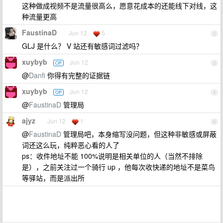
这种做成视频不是流量很高么，愿意花成本的还能线下对线，这
种流量更高
FaustinaD
Jun 12
5
2
GLJ 是什么？ V 站还有敏感词过滤吗？
xuybyb
Jun 12
OP
3
@
Danfi
你得有完整的证据链
xuybyb
Jun 12
OP
4
@
FaustinaD
管理局
ajyz
Jun 12
1
5
@
FaustinaD
管理局吧，本身缩写没问题，但这种非敏感或屏蔽
词还这么玩，纯粹恶心看的人了
ps：收件地址不能 100%说明是相关单位的人（当然不排除
是），之前关注过一个骑行 up ，他每次收快递的地址不是菜鸟
等驿站，而是派出所