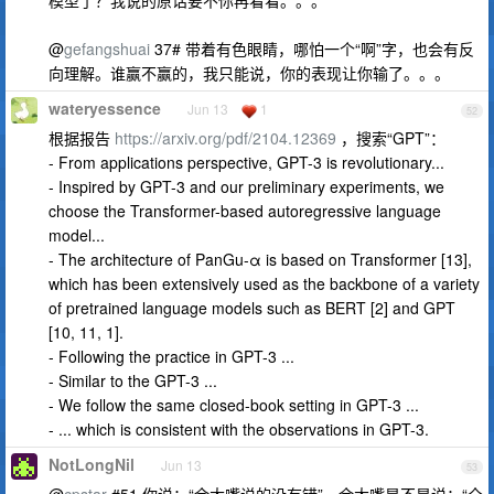
@
gefangshuai
37# 带着有色眼睛，哪怕一个“啊”字，也会有反
向理解。谁赢不赢的，我只能说，你的表现让你输了。。。
wateryessence
Jun 13
1
52
根据报告
https://arxiv.org/pdf/2104.12369
，搜索“GPT”：
- From applications perspective, GPT-3 is revolutionary...
- Inspired by GPT-3 and our preliminary experiments, we
choose the Transformer-based autoregressive language
model...
- The architecture of PanGu-α is based on Transformer [13],
which has been extensively used as the backbone of a variety
of pretrained language models such as BERT [2] and GPT
[10, 11, 1].
- Following the practice in GPT-3 ...
- Similar to the GPT-3 ...
- We follow the same closed-book setting in GPT-3 ...
- ... which is consistent with the observations in GPT-3.
NotLongNil
Jun 13
53
@
cpstar
#51 你说：“余大嘴说的没有错”，余大嘴是不是说：“全