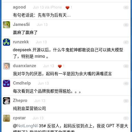
agood
Jun 13 via iPhone
1
45
有句老话说：先有华为后有天…
JamesSi
Jun 13
46
赢麻了赢麻了
runzekk
Jun 13
47
deepseek 开源以后，什么牛鬼蛇神都敢说自己可以搞大模型
了，特别是 mimo 。
duanxianze
Jun 13
1
48
我对华为的厌恶，起码有一半是因为余大嘴的满嘴谎言
Cmdhelp
Jun 13
49
每次看到这个品牌我都觉得尴尬。。。
Zhepro
Jun 13
50
纯割韭菜营销公司
cpstar
Jun 13
51
@
NotLongNil
35# 反驳人，起码反驳到点上，我说 GPT 不是大
模型了？我说的原话要不你再看看。。。