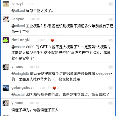
lemayi
Jun 13
33
@
afkool
智慧生物太多了。
lianyue
Jun 13
34
@
afkool
工业模型? 卧槽 视觉识别模型不知道多少年前就有了还
第一个工业
NotLongNil
Jun 13
3
35
@
cpstar
2020 的 GPT-3 就不是大模型了？一定要叫“大模型”，
才能是大模型是吧？这不就是典型的“系统名称带个 OS ，鸿蒙
就不是安卓了”
yinanc
Jun 13
36
@
mingtdlb
前两天站里就有个讨论贴说国产设备部署 deepseek
的，里面没人推荐华为的卡，都说极其难用
gefangshuai
Jun 13
2
37
@
cpstar
#27 横竖都是你们赢，总是能找到赢点，简直赢麻了
yinanc
Jun 13
38
读懂了华为，你就读懂了东大