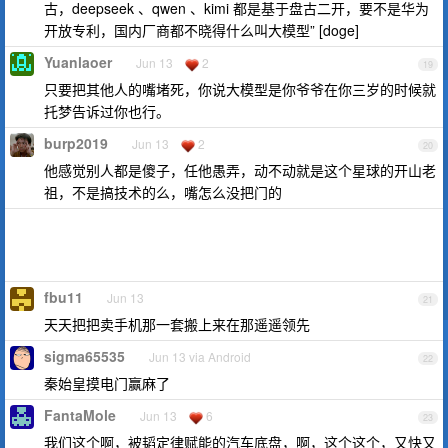
古，deepseek 、qwen 、kimi 都是基于盘古二开，要不是华为
开放专利，国内厂商都不晓得什么叫大模型” [doge]
Yuanlaoer
Jun 13
2
19
只要把其他人的嘴堵死，你说大模型是你爷爷在你三岁的时候就
托梦告诉过你也行。
burp2019
Jun 13
2
20
他感觉别人都是傻子，任他愚弄，动不动就是这个星球的开山老
祖，不是搞技术的么，嘴怎么没把门的
fbu11
Jun 13
21
天天把把卖手机那一套搬上来在那遥遥领先
sigma65535
Jun 13 via Android
22
秦始皇摸电门赢麻了
FantaMole
Jun 13
6
23
我们这个啊，被韬定律赋能的汽车底盘，啊，这个这个，又快又