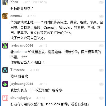
Xntu
Jun 13 via iPhone
39
有特朗普那味了
emma3
Jun 13
40
华为是地球上唯一一个同时能将英伟达、微软、谷歌、苹果、台
积电、英特尔、高通、Openai 、Athopic 、特斯拉、丰田、本
田、诺基亚、爱立信等等公司打败的企业。
缺了什么公司自己补充。
jayhuang0044
Jun 13
41
@
jacketma
论认错态度、滑跪速度、情绪价值，国产模型真的
不错， ???
你是把它当人,不把自己...
Timzzzzz
Jun 13
42
傻🐶 就会吹
jayhuang0044
Jun 13
43
我就先表态一下 不崇洋媚外 哈哈😂
chunqiuyiyu
Jun 13
44
有没有可用的模型？像 DeepSeek 那种，看看有多强？