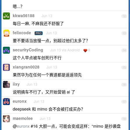
嗯...？
kkwa56188
Jun 13
12
每日一麻, 不麻我还不舒服了
felixcode
Jun 13
PRO
13
要不要适当放慢一点，别超过他们太多了？
securityCoding
Jun 13 via Android
8
14
这个人早点被车创死行不行
xiangran0028
Jun 13
15
果然华为在任何一个赛道都是遥遥领先
iixy
Jun 13
16
说明搞车不行了，又开始营销 ai 了
euronx
Jun 13
17
deepseek 和 mimo 会不会被打成买办？
maemolee
Jun 13
18
@
euronx
#16 大胆一点，可能会变成这样：“mimo 是抄袭盘