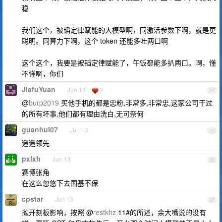
稳
我们这个，被韬定律赋能的大模型啊，同激活参数下啊，就是更
聪明。同算力下啊，这个 token 还能多吐两口啊
这个这个，我要是被韬定律赋能了，午饭都能多扒两口。啊，懂
不懂啊，你们
JiafuYuan
Jun 13
2
24
@
burp2019
买他手机的都是忠粉,非常多,非常忠,这家公司干过
的所有坏事,他们都有理由洗白,无可奈何
guanhui07
Jun 13
25
遥遥领先
pxlxh
Jun 13
26
赛博张角
在这么忽悠下去国基不保
cpstar
Jun 13
27
抛开刻板影响，按照 @
restkhz
11#的所述，余大嘴说的没有