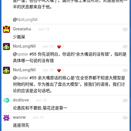
半的厌恶都来自于他。
@
NotLongNil
Greatshu
Jun 13
56
少搬屎
NotLongNil
Jun 13
1
57
@
cpstar
#55 你先说明白，你说的“余大嘴说的没有错”，指的是
具体哪一句说的没有错
NotLongNil
Jun 13
1
58
@
cpstar
#55 余大嘴原话的核心是“在全世界都不知道大模型是
何物的时候，华为推出了盘古大模型”。按我们的语境，我们讨
论的应该是这句话吧。
dcdlove
Jun 15
59
论愚民和不要脸,菊花还是第一
wanrw
Jun 15
60
遥遥领先