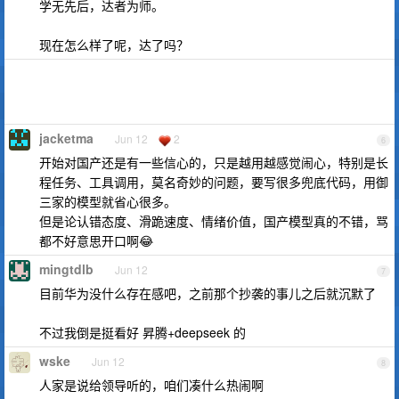
学无先后，达者为师。
现在怎么样了呢，达了吗？
jacketma
Jun 12
2
6
开始对国产还是有一些信心的，只是越用越感觉闹心，特别是长
程任务、工具调用，莫名奇妙的问题，要写很多兜底代码，用御
三家的模型就省心很多。
但是论认错态度、滑跪速度、情绪价值，国产模型真的不错，骂
都不好意思开口啊😂
mingtdlb
Jun 12
7
目前华为没什么存在感吧，之前那个抄袭的事儿之后就沉默了
不过我倒是挺看好 昇腾+deepseek 的
wske
Jun 12
8
人家是说给领导听的，咱们凑什么热闹啊