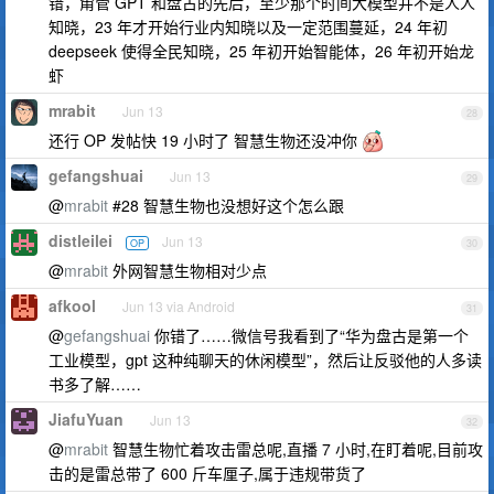
错，甭管 GPT 和盘古的先后，至少那个时间大模型并不是人人
知晓，23 年才开始行业内知晓以及一定范围蔓延，24 年初
deepseek 使得全民知晓，25 年初开始智能体，26 年初开始龙
虾
mrabit
Jun 13
28
还行 OP 发帖快 19 小时了 智慧生物还没冲你
gefangshuai
Jun 13
29
@
mrabit
#28 智慧生物也没想好这个怎么跟
distleilei
Jun 13
OP
30
@
mrabit
外网智慧生物相对少点
afkool
Jun 13 via Android
31
@
gefangshuai
你错了……微信号我看到了“华为盘古是第一个
工业模型，gpt 这种纯聊天的休闲模型”，然后让反驳他的人多读
书多了解……
JiafuYuan
Jun 13
32
@
mrabit
智慧生物忙着攻击雷总呢,直播 7 小时,在盯着呢,目前攻
击的是雷总带了 600 斤车厘子,属于违规带货了