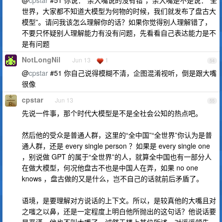
世界，大家都不知道大模型为何物的时候，我们就发布了盘古大
模型”。请问我该怎么理解你的话？如果你觉得别人理解错了，
不要只怀疑别人理解能力有没有问题，先看看自己表达能力是不
是有问题
NotLongNil
Jun 13
1
54
@
cpstar
#51 你自己说得模糊不清，企图混淆视听，倒是跟大嘴
很像
cpstar
Jun 13
55
先说一件事，那个时代大模型是不是全社会公知的热点吧。
然后他的受众是普通人群，这里的“全中国”“全世界”你认为是普
通人群，还是 every single person ？如果是 every single one
，别说做 GPT 的属于“全世界”的人，就算全中国也有一部分人
在做大模型，何况他盘古不也是中国人在弄，如果 no one
knows ，盘古做的又是什么，岂不自己的话就前后矛盾了。
语境，是要理解对方说话的上下文。所以，是较真他的大嘴且对
之嗤之以鼻，还是一定程度上明白他所抛出的这句话？他说话要
是严谨，他也不叫大嘴了。诚然于楼上某位所述，对遥遥领先一