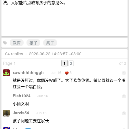
法，大家能给点教育孩子的意见么。
教育
孩子
亲子
104 replies
•
2026-06-22 14:23:57 +08:00
Page 1
1
of 2
2
xxwhhhhhhggh
Jun 16
8
1
就是没打过，你俩没权威了。大了欺负你俩。做父母就该一个唱
红脸一个唱白脸。
Fish1024
Jun 16
2
小仙女啊
Jarvis54
Jun 16
3
孩子问题主要在家长