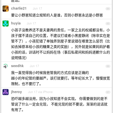
屁话。
charlie21
Jun 17
64
要让小野崽知道立规矩的人是谁，否则小野崽永远是小野崽
huyia
Jun 17
65
小孩子没教养还不是夫妻两的责任，一家之主的权威都没有，小
孩子摆不清自己的位置，不建议打或者小黑屋静闭（除非实在是
管不了），小孩犯错了单独弄到屋子里说错在哪里怎么惩罚（比
如去掉原本给小孩的糖果之类的奖励），另外就是如果妈妈护着
小孩的话，训话时不让妈妈在场（事后私密间和妈妈道歉什么的
说明情况）
seedhk
Jun 17
66
我一直觉得我小时候我爸管我的方式应该是正确的
越小的年纪管的要越严，该打就要打。等年纪长大了，慢慢放宽
限制，也不要打了。
jheroy
Jun 17 via iPhone
67
恐吓越多越没用，因为小孩知道不会实现。 你需要做到的是不
管说了什么一定会兑现， 不能兑现的就不要说，渐渐的说话就
有用了。