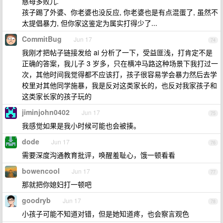
慈母多败儿.
孩子踢了外婆、你老婆也没反应, 你老婆也是有点混蛋了, 虽然不
太提倡暴力, 但你家这鉴定为属实打得少了...
CommitBug
Jun 17
74
我刚才把帖子链接发给 ai 分析了一下，受益匪浅，打肯定不是
正确的答案，我儿子 3 岁多，只在横冲马路这种场景下我打过一
次，其他时间我觉得都不应该打，孩子很容易学会暴力然后去学
校里对其他同学施暴，我是反对这类家长的，也反对我家孩子和
这类家长家的孩子玩的
jiminjohn0402
Jun 17
75
我感觉如果是我小时候可能也会被揍。
dode
Jun 17
76
需要深度沟通教育批评，唤醒羞耻心，饿一顿看看
bowencool
Jun 17
77
那就把你媳妇打一顿吧
goodryb
Jun 17
78
小孩子可能不知道对错，但是她知道疼，也会察言观色