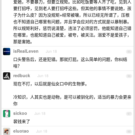
爱她，不要暴力，但要立规矩。比如吃饭要等人齐了吃，见到人
要打招呼，见到老人要打招呼这些。但其他的事情不要说她，孩
子为什么皮？因为没规矩+经常被嚷，所以已经无所谓了，压根
也不知道自己哪里有问题，并且学会应对的方式就是以暴制暴。
所以规矩利好，惩罚说清楚，违法了必须惩罚，他能知道自己错
在哪里，也能知道自己被爱，被夸，被关注。溺爱不是爱孩子，
那是害她。
isRealLeven
Jun 18
95
口头警告后，还是犯错。那就打屁。这么简单的问题，你纠结
啥？
redbuck
Jun 18
96
现在不打，以后就是仙女口中的生物爹。
冷知识，人其实也是动物，是可以被驯化的，适当的暴力会更亲
你
sickoo
Jun 18
97
裴钱来了
eluotao
Jun 18
98