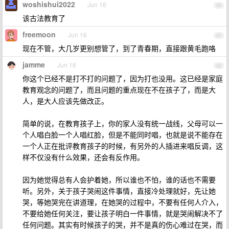
woshishui2022
Jun 16
40
该古法教育了
freemoon
Jun 16
41
现在不管，大几岁更别想管了，到了青春期，直接跟黄毛跑咯
jamme
Jun 16
42
你这个已经不是打不打的问题了，因为打也没用。这已经是家庭
教育观念的问题了，而且问题的重点现在不在孩子了，而是大
人，是大人应该先做改正。
简单的说，在教育孩子上，你的家人没有统一战线，父母可以一
个人唱白脸一个人唱红脸，但是不能同时唱，也就是说不能存在
一个人正在批评教育孩子的时候，有另外的人插进来唱反调，这
样不仅没有什么效果，还会有反作用。
因为她觉得总有人会护着她，所以谁也不怕，谁的话也不需要
听。另外，关于孩子哭闹这件事情，直接冷处理就好，先让她
哭，等她哭完在讲道理，在她哭的过程中，不要有任何人介入，
不要给她任何关注，要让孩子明白一件事情，就是哭闹解决不了
任何问题。其实有时候孩子的哭，并不是真的伤心难过在哭，而