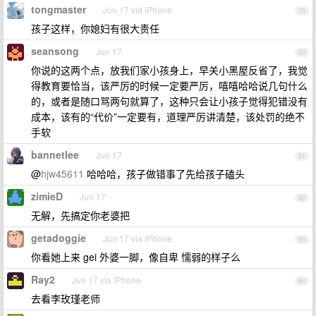
tongmaster
Jun 17 via iPhone
79
孩子这样，你媳妇有很大责任
seansong
Jun 17
80
你说的这两个点，放我们家小孩身上，早关小黑屋反省了，我觉
得教育要恰当，该严厉的时候一定要严厉，嘻嘻哈哈说几句什么
的，或者是随口骂两句就算了，这种只会让小孩子觉得犯错没有
成本，该有的“代价”一定要有，道理严厉讲清楚，该处罚的绝不
手软
bannetlee
Jun 17
81
@
hjw45611
哈哈哈，孩子做错事了先给孩子磕头
zimieD
Jun 17
82
无解，先搞定你老婆把
getadoggie
Jun 17 via iPhone
83
你看她上来 gei 外婆一脚，像自卑 懦弱的样子么
Ray2
Jun 17 via iPhone
84
去看李玫瑾老师