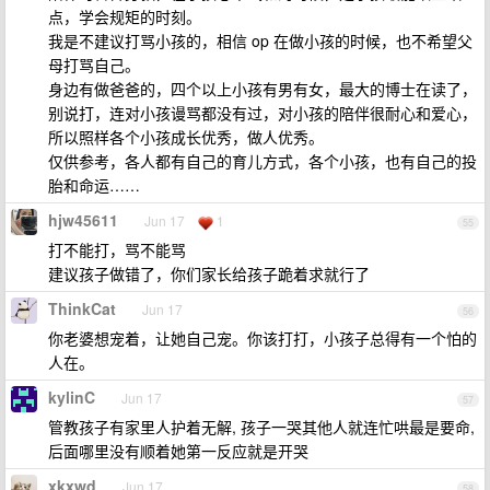
点，学会规矩的时刻。
我是不建议打骂小孩的，相信 op 在做小孩的时候，也不希望父
母打骂自己。
身边有做爸爸的，四个以上小孩有男有女，最大的博士在读了，
别说打，连对小孩谩骂都没有过，对小孩的陪伴很耐心和爱心，
所以照样各个小孩成长优秀，做人优秀。
仅供参考，各人都有自己的育儿方式，各个小孩，也有自己的投
胎和命运……
hjw45611
Jun 17
1
55
打不能打，骂不能骂
建议孩子做错了，你们家长给孩子跪着求就行了
ThinkCat
Jun 17
56
你老婆想宠着，让她自己宠。你该打打，小孩子总得有一个怕的
人在。
kylinC
Jun 17
57
管教孩子有家里人护着无解, 孩子一哭其他人就连忙哄最是要命,
后面哪里没有顺着她第一反应就是开哭
xkxwd
Jun 17
58