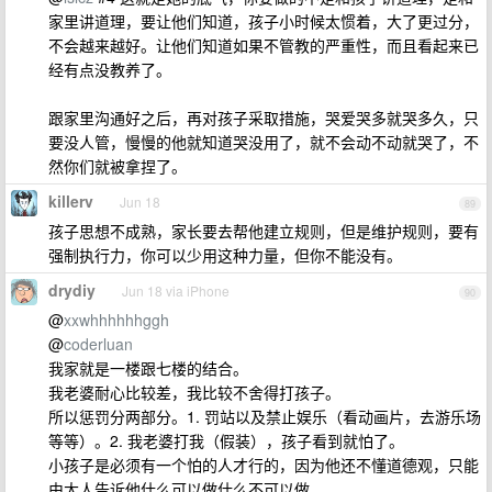
家里讲道理，要让他们知道，孩子小时候太惯着，大了更过分，
不会越来越好。让他们知道如果不管教的严重性，而且看起来已
经有点没教养了。
跟家里沟通好之后，再对孩子采取措施，哭爱哭多就哭多久，只
要没人管，慢慢的他就知道哭没用了，就不会动不动就哭了，不
然你们就被拿捏了。
killerv
Jun 18
89
孩子思想不成熟，家长要去帮他建立规则，但是维护规则，要有
强制执行力，你可以少用这种力量，但你不能没有。
drydiy
Jun 18 via iPhone
90
@
xxwhhhhhhggh
@
coderluan
我家就是一楼跟七楼的结合。
我老婆耐心比较差，我比较不舍得打孩子。
所以惩罚分两部分。1. 罚站以及禁止娱乐（看动画片，去游乐场
等等）。2. 我老婆打我（假装），孩子看到就怕了。
小孩子是必须有一个怕的人才行的，因为他还不懂道德观，只能
由大人告诉他什么可以做什么不可以做。