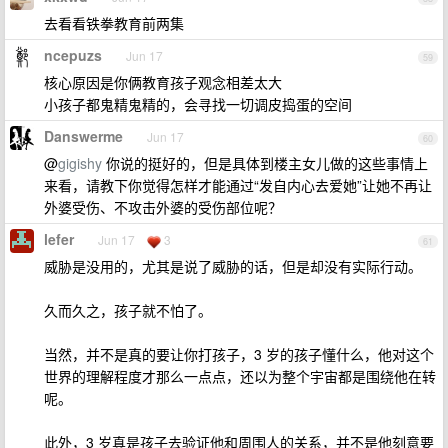
去看看铁拳教育前两集
ncepuzs
Jun 17
59
核心原因是你俩教育孩子观念相差太大
小孩子都鬼精鬼精的，会寻找一切调皮捣蛋的空间
Danswerme
Jun 17
60
@
gigishy
你说的挺好的，但是具体到楼主女儿做的这些事情上
来看，请教下你觉得怎样才能通过“发自内心去爱她”让她不再让
外婆受伤、不攻击外婆的受伤部位呢？
lefer
Jun 17
3
61
威胁是没用的，尤其是说了威胁的话，但是却没有实际行动。
久而久之，孩子就不怕了。
当然，并不是真的要让你打孩子，3 岁的孩子懂什么，他对这个
世界的理解程度才那么一点点，还以为整个宇宙都是围绕他在转
呢。
此外，3 岁真是孩子去验证他和周围人的关系，并不是他刻意要