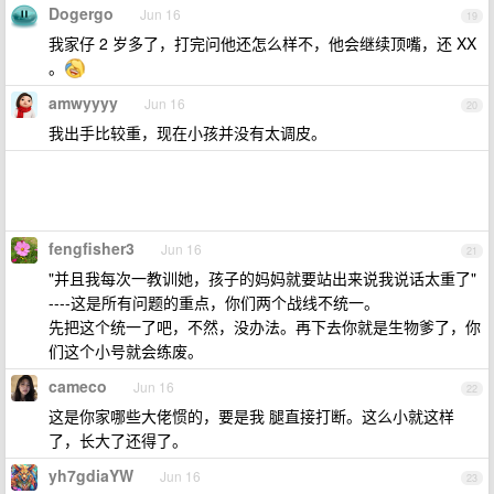
Dogergo
Jun 16
19
我家仔 2 岁多了，打完问他还怎么样不，他会继续顶嘴，还 XX
。
amwyyyy
Jun 16
20
我出手比较重，现在小孩并没有太调皮。
fengfisher3
Jun 16
21
"并且我每次一教训她，孩子的妈妈就要站出来说我说话太重了"
----这是所有问题的重点，你们两个战线不统一。
先把这个统一了吧，不然，没办法。再下去你就是生物爹了，你
们这个小号就会练废。
cameco
Jun 16
22
这是你家哪些大佬惯的，要是我 腿直接打断。这么小就这样
了，长大了还得了。
yh7gdiaYW
Jun 16
23