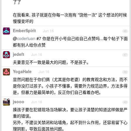
了了
在我看来, 孩子就是在你每一次抱有 "饶他一次" 这个想法的时候
慢慢变坏的
EmberSpirit
Jun 16
46
@
coderluan
#7 你是在开小号自己给自己点赞吗...每个帖子下面
都有别人给你点赞
jedeft
Jun 16
47
夫妻意见不一致是最大的问题，不是孩子。
YogaHale
Jun 16
48
显然问题在于你们俩（尤其是你老婆）的教育观念和方法，而不
是你没打过孩子。小孩子不懂事，需要外力规范边界，方法多得
是，但暴力是最简单的，反正你们自己看着办吧。
jsooo
Jun 16
49
揍孩子要在犯错现场当场解决，要让孩子清楚的知道这样做是严
重的错误。
另外，不建议关禁闭和站墙角，起不到什么作用，还容易留下心
理阴影，导致后面其他问题。