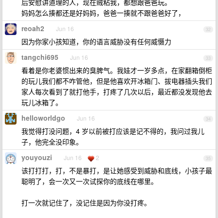
后安慰讲道理的人，现在贼粘我，都想跟爸爸玩。
妈妈怎么揍都还是好妈妈，爸爸一揍就不跟爸爸好了，
reoah2
Jun 16
32
因为你家小孩知道，你的语言威胁没有任何威慑力
tangchi695
Jun 16
33
看着是你老婆惯出来的臭脾气。我娃才一岁多点，在家翻箱倒柜
的玩儿我们都不咋管他，但是他喜欢开冰箱门、拔电器插头我们
家人每次看到了就打他手，打疼了几次以后，最近都没发现他去
玩儿冰箱了。
helloworldgo
Jun 16
34
我觉得打没问题，4 岁以前被打应该是记不得的，我问过我儿
子，他完全没印象。
youyouzi
Jun 16
2
35
该打打打，打，不是暴打，是让她感受到威胁和底线，小孩子最
聪明了，会一次又一次试探你的底线在哪里。
打一次就记住了，没记住是因为你没打疼。