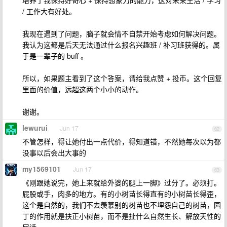
培养了我保持好奇心 + 保持想象力的能力，这对未来生活 / 学习
/ 工作大有好处。
我现在遇到了问题，脑子就会情不自禁开始考虑如何解决问题。
我认为这都是后天无法通过什么报名兴趣班 / 补习班获得的。属
于是一辈子的 buff 。
所以，如果题主看到了这个答案，请给我点赞 + 投币。这个回复
里面的价值，远超这两个小小的动作。
谢谢。
lewurui
Jun 17
62
不管怎样，得让她付出一点代价，得知道错，不然她每次以为都
没事以后会出大事的
my1569101
Jun 17
63
《刚跟她说完，她上来就给外婆的腿上一脚》过分了。必须打。
屁股或手，肉多的地方。有的小树苗长得直有的小树苗长得歪，
这个是自然的，我们不去羡慕别的树苗也不埋怨自己的树苗，园
丁的作用就是扶正小树苗，而不是扯什么自然生长、解放天性的