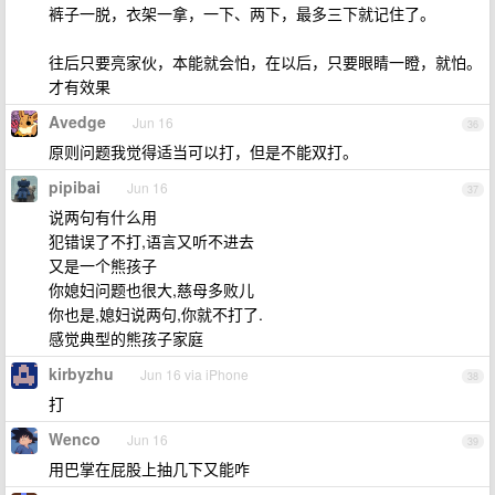
裤子一脱，衣架一拿，一下、两下，最多三下就记住了。
往后只要亮家伙，本能就会怕，在以后，只要眼睛一瞪，就怕。
才有效果
Avedge
Jun 16
36
原则问题我觉得适当可以打，但是不能双打。
pipibai
Jun 16
37
说两句有什么用
犯错误了不打,语言又听不进去
又是一个熊孩子
你媳妇问题也很大,慈母多败儿
你也是,媳妇说两句,你就不打了.
感觉典型的熊孩子家庭
kirbyzhu
Jun 16 via iPhone
38
打
Wenco
Jun 16
39
用巴掌在屁股上抽几下又能咋