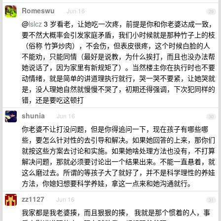
Romeswu
Jun 16
29
@
lslcz
3 岁看老，让她吃一次疼，前提是你和你老婆达成一致，
要不然大概率会引发家庭矛盾，我们小时候就是那种竹子上的枝
（俗称 竹笋炒肉），不会伤，但表皮很疼，这个时候白脸的人
不能劝，只能同情（最好是说教，为什么挨打，而且也没办法帮
她说话了，因为家里有新规矩了）。当然楼主你在执行时也不要
动情绪，就是简单的讲道理执行就行，哭一哭不要紧，让她哭就
是，没人理她自然就慢慢不哭了，初期还得强调，下次犯同样的
错，还是要吃这顿打
shunia
Jun 16
30
你老婆不让打没问题，但是你得追问一下，现在孩子有哪些哪
些，要怎么针对性的去引导和解决。如果她回答的上来，那你们
就按这些方案去讨论和实施。如果她啥处理方法也没有，不打算
解决问题，那就必须要讨论出一个结果出来。不能一直悬着，就
这么磨过去。所谓的等孩子大了就好了，并不是科学理性的养娃
方法，你媳妇想要科学养娃，拿这一点来和她沟通就行。
zz1127
Jun 16
31
我家都是我老婆揍，而且狠狠的揍， 我就是那个惯着的人，事