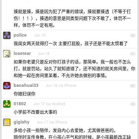
揍就是揍，揍是因为犯了严重的错误，揍就要揍透（不等于打
伤！！！），揍透的意思是同类型问题下次不敢了，体罚不一
样，体罚不一定有用。
police
Jun 16
50
我闺女两天就得打一次 主要打屁股，孩子还是不能太惯着了
losetear
Jun 16
51
如果你老婆只是反对你打孩子的话，那简单。我一般也不怎么
打，就是罚站，站久了就知道错了，还不知道的就关房间里，你
和她一起在房间里呆着，不允许她去做别的事情。
baoshuai33
Jun 16 via iPhone
52
你媳妇误你
01802
Jun 17 via Android
53
小学前不改要出大事的
gigishy
Jun 17 via iPhone
54
多给小孩一些陪伴，发自内心去爱她，尤其做爸爸的。
陪伴时言传身教，在小孩心平气和的时候，是小孩最能改正缺