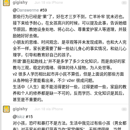
gigishy
Jun 18 via iPhone
85
@
Danswerme
#59
那些行为已经是“果”了，好在才三岁不到，亡羊补牢 犹未迟也。
接下来给予耐心，在女孩高兴的时候，可以提及此事，告诉她细
节原因，教她设身处地、将心比心、尊重爱护家人等道理，并鼓
励她好好去做。
小朋友的思维、时间观念、是非观等并未发现成熟，也和大人完
全不一样，家长更需要了解一些幼儿身心的事实情况，和幼儿心
理学，引导和教育好自己的孩子。
所谓“赢在起跑线上”并不是多学了多少文化知识，而是良好的家
教与三观，稳定的情绪、得体的待人接物，为人处世等。
v2 很多人学历相比起市井小民不算低，但是上面说的那些方面
从各种帖子里能看出来，不少 v2er 很成问题。
生活中（人生）能不能活得更好一些，过得更顺一些，家庭的教
养和个人的修养都是缺一不可的，反而学历、文化知识是其后，
甚至是不重要的。
gigishy
Jun 18 via iPhone
86
@
lslcz
#15
对小孩，恐吓和暴打不是方法。生活中我见过有些小孩（男女都
有）对于家长的暴打简直当作“家常便饭”，无所谓得很，当然，