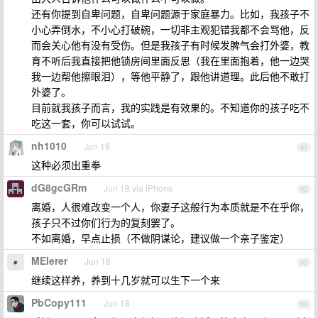
还有你提到自卑问题，自卑问题源于家庭暴力。比如，我孩子不
小心弄倒水，不小心打破碗，一切非主观犯错我都不会骂他，反
而会关心他有没有受伤。但是我孩子有时候发脾气会打外婆，教
育不听后我直接把他锁房间里面反思（我在里面抱着，他一边哭
我一边帮他擦眼泪），等他平静了，跟他讲道理。此后他不敢打
外婆了。
目前就我孩子而言，我的实践是有效果的。不知道你的孩子吃不
吃这一套，你可以试试。
nh1010
Jun 18
91
这种必须出重拳
dG8gcGRm
Jun 18 via iPhone
92
离婚，人很难改变一个人，你妻子这般行为本质就是不在乎你，
孩子只不过你们行为的复刻罢了。
不如离婚，早点止损（不做阴谋论，建议做一个亲子鉴定）
MEIerer
Jun 18
93
继续这样养，养到十几岁就可以生下一个来
PbCopy111
Jun 18
94