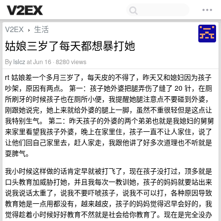
V2EX
生活
›
姑娘三岁了每天都想暴打她
By
lslcz
at Jun 16 · 8280 views
rt 姑娘差一个多月三岁了，每天皮的不得了，昨天又和媳妇因为孩子
吵架，原因有两点。 第一：孩子她外婆把腿弄伤了缝了 20 针，在厕
所刷牙的时候孩子也在厕所小便，我提醒她腿注意点不要碰到外婆，
刚跟她说完，她上来就给外婆的腿上一脚，虽然不重很轻但是这点让
我特别生气。 第二：昨天孩子的外婆的两个弟弟也就是我媳妇的舅舅
来家里看望我孩子外婆，晚上在家里住，孩子一直不让人家住，说了
让他们回自己家里去，赶人家走，我跟他讲了好多次道理也不听就是
耍脾气。
我小时候这样做的话肯定早就被打飞了，现在孩子没打过，顶多就是
口头教育加威胁打她，并且我每次一教训她，孩子的妈妈就要站出来
说我说话太重了，说我不要吓唬孩子，说我不可以打，各种原因导致
教育她是一点用都没有，越来越皮，孩子的妈妈觉得迟早会好的，我
觉得趁着小时候好好教育不然就是社会给你教育了。现在是完全没办