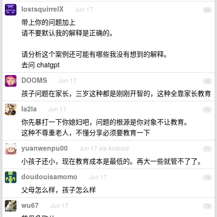
lostsquirrelX
Jun 17
68
带上你的问题加上
请不要默认我的解释是正确的。
请分析这个案例还可能有哪些我没有想到的解释。
去问 chatgpt
DOOMS
Jun 17
69
孩子问题在家长，三岁这种都是刚刚开智的，这种全靠家长教育
la2la
Jun 17
70
你先暴打一下你媳妇吧，问题的根源是你对象不让教育。
这种不尊重老人，不懂分享必须要教育一下
yuanwenpu00
Jun 17 via Android
71
小孩子还小，现在教育成本是最低的。再大一些就管不了了。
doudouisamomo
Jun 17
72
父母怎么样，孩子怎么样
wu67
Jun 17
73