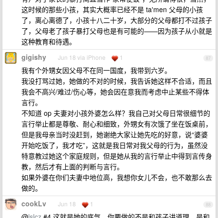
这时候的那些小孩，其实大概率已经不是 ta'men 父母的小孩
了，离心离德了，小孩十八二十岁，大部分的父母都打不过孩子
了，父母老了孩子暴打父母也是有可能的——因为孩子从小就是
这种教育和待遇。
gigishy
Jun 18 via iPhone
1
87
我有个外甥女因父母不在同一国度，我带到六岁。
我没打骂过她，她做的不对的时候，我告诉她这样不合适，而且
我会不高兴/难过/伤心等，她会因在意我而考虑中止某些不得体
言行。
不知道 op 夫妻对小孩外婆怎么样？我自己对父母日常很细节的
言行举止都是尊敬、耐心和细致，外甥女有次饿了坐在饭桌前，
但是我母亲当时没赶到，她谢绝大家让她先吃的好意，说“婆婆
开始吃饭了，我才吃”，这就是我日常对我父母的行为，虽然没
特意教过她这个家庭规则，但是她从我的言行举止中得到言传身
教，然后才有上面的判断与言行。
如果外婆在你们夫妻中地位高，我想你女儿不会，也不敢那么去
做的。
cookLv
Jun 18
1
88
@
lslcz
#4 这就是她的底气，你要做的不是和孩子讲道理，是和