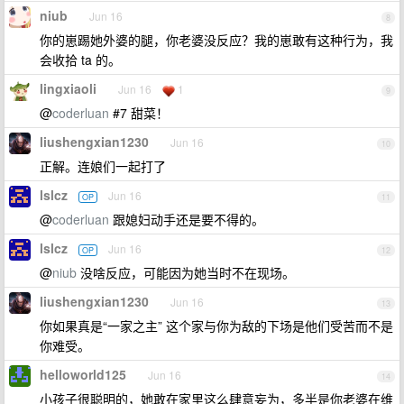
niub
Jun 16
8
你的崽踢她外婆的腿，你老婆没反应？我的崽敢有这种行为，我
会收拾 ta 的。
lingxiaoli
Jun 16
1
9
@
coderluan
#7 甜菜！
liushengxian1230
Jun 16
10
正解。连娘们一起打了
lslcz
Jun 16
OP
11
@
coderluan
跟媳妇动手还是要不得的。
lslcz
Jun 16
OP
12
@
niub
没啥反应，可能因为她当时不在现场。
liushengxian1230
Jun 16
13
你如果真是“一家之主” 这个家与你为敌的下场是他们受苦而不是
你难受。
helloworld125
Jun 16
14
小孩子很聪明的，她敢在家里这么肆意妄为，多半是你老婆在维