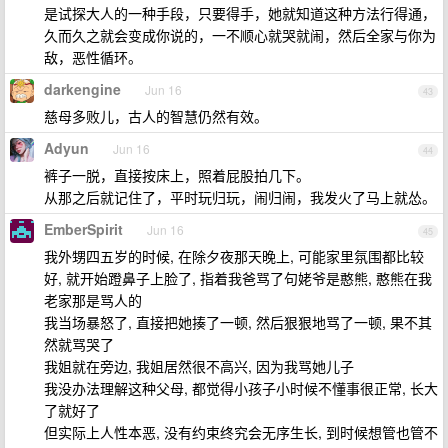
是试探大人的一种手段，只要得手，她就知道这种方法行得通，
久而久之就会变成你说的，一不顺心就哭就闹，然后全家与你为
敌，恶性循环。
darkengine
Jun 16
43
慈母多败儿，古人的智慧仍然有效。
Adyun
Jun 16
44
裤子一脱，直接按床上，照着屁股拍几下。
从那之后就记住了，平时玩归玩，闹归闹，我发火了马上就怂。
EmberSpirit
Jun 16
45
我外甥四五岁的时候, 在除夕夜那天晚上, 可能家里氛围都比较
好, 就开始蹬鼻子上脸了, 指着我爸骂了句姥爷是憨熊, 憨熊在我
老家那是骂人的
我当场暴怒了, 直接把她揍了一顿, 然后狠狠地骂了一顿, 果不其
然就骂哭了
我姐就在旁边, 我姐居然很不高兴, 因为我骂她儿子
我没办法理解这种父母, 都觉得小孩子小时候不懂事很正常, 长大
了就好了
但实际上人性本恶, 没有约束终究会无序生长, 到时候想管也管不