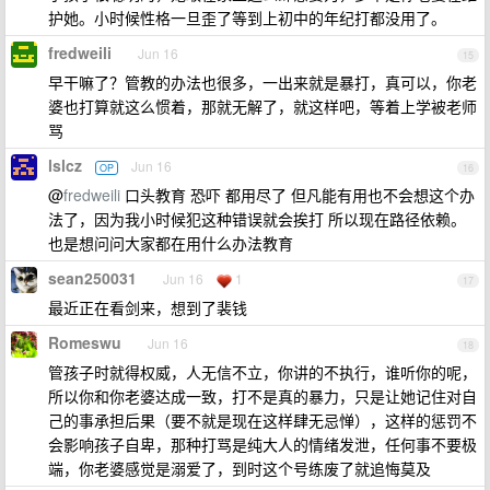
护她。小时候性格一旦歪了等到上初中的年纪打都没用了。
fredweili
Jun 16
15
早干嘛了？管教的办法也很多，一出来就是暴打，真可以，你老
婆也打算就这么惯着，那就无解了，就这样吧，等着上学被老师
骂
lslcz
Jun 16
OP
16
@
fredweili
口头教育 恐吓 都用尽了 但凡能有用也不会想这个办
法了，因为我小时候犯这种错误就会挨打 所以现在路径依赖。
也是想问问大家都在用什么办法教育
sean250031
Jun 16
1
17
最近正在看剑来，想到了裴钱
Romeswu
Jun 16
18
管孩子时就得权威，人无信不立，你讲的不执行，谁听你的呢，
所以你和你老婆达成一致，打不是真的暴力，只是让她记住对自
己的事承担后果（要不就是现在这样肆无忌惮），这样的惩罚不
会影响孩子自卑，那种打骂是纯大人的情绪发泄，任何事不要极
端，你老婆感觉是溺爱了，到时这个号练废了就追悔莫及