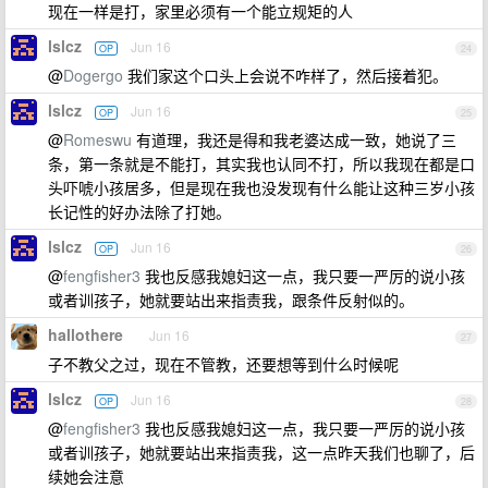
现在一样是打，家里必须有一个能立规矩的人
lslcz
Jun 16
OP
24
@
Dogergo
我们家这个口头上会说不咋样了，然后接着犯。
lslcz
Jun 16
OP
25
@
Romeswu
有道理，我还是得和我老婆达成一致，她说了三
条，第一条就是不能打，其实我也认同不打，所以我现在都是口
头吓唬小孩居多，但是现在我也没发现有什么能让这种三岁小孩
长记性的好办法除了打她。
lslcz
Jun 16
OP
26
@
fengfisher3
我也反感我媳妇这一点，我只要一严厉的说小孩
或者训孩子，她就要站出来指责我，跟条件反射似的。
hallothere
Jun 16
27
子不教父之过，现在不管教，还要想等到什么时候呢
lslcz
Jun 16
OP
28
@
fengfisher3
我也反感我媳妇这一点，我只要一严厉的说小孩
或者训孩子，她就要站出来指责我，这一点昨天我们也聊了，后
续她会注意