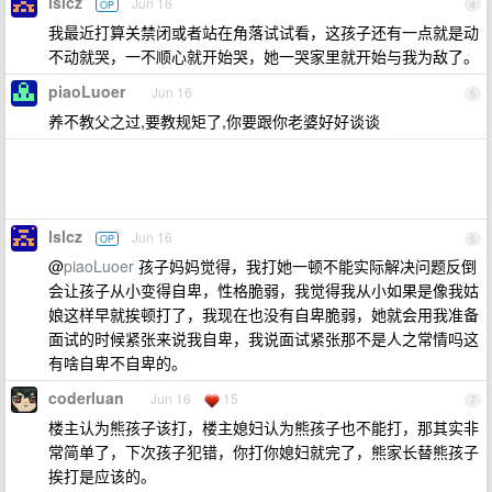
lslcz
Jun 16
OP
4
我最近打算关禁闭或者站在角落试试看，这孩子还有一点就是动
不动就哭，一不顺心就开始哭，她一哭家里就开始与我为敌了。
piaoLuoer
Jun 16
5
养不教父之过,要教规矩了,你要跟你老婆好好谈谈
lslcz
Jun 16
OP
6
@
piaoLuoer
孩子妈妈觉得，我打她一顿不能实际解决问题反倒
会让孩子从小变得自卑，性格脆弱，我觉得我从小如果是像我姑
娘这样早就挨顿打了，我现在也没有自卑脆弱，她就会用我准备
面试的时候紧张来说我自卑，我说面试紧张那不是人之常情吗这
有啥自卑不自卑的。
coderluan
Jun 16
15
7
楼主认为熊孩子该打，楼主媳妇认为熊孩子也不能打，那其实非
常简单了，下次孩子犯错，你打你媳妇就完了，熊家长替熊孩子
挨打是应该的。