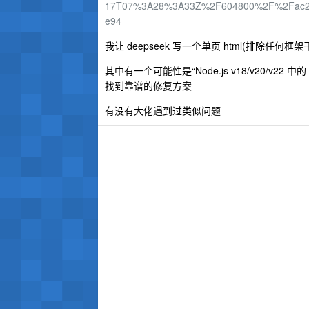
17T07%3A28%3A33Z%2F604800%2F%2Fac276
e94
我让 deepseek 写一个单页 html(排除
其中有一个可能性是“Node.js v18/v20/v22
找到靠谱的修复方案
有没有大佬遇到过类似问题