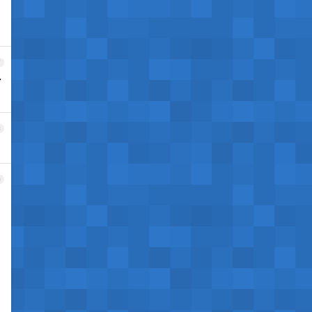
7
了
8
9