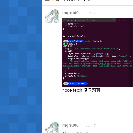
mqnu00
Jun 17
node fetch 没问题啊
mqnu00
Jun 17