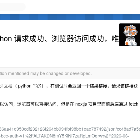
ython 请求成功、浏览器访问成功，唯
mation mentioned may be changed or developed.
根据其 api 文档（ python 写的），在测试时会返回一个结果链接，请求该链接获
url 可以访问，浏览器可以直接访问，但是在 nextjs 项目里面前后端通过 fetch
1786aa41d950cdf232126f264bb994fbf98bb1eae787492/json/cc48ad7a5
ion=bce-auth-v1%2FALTAKDN8mY5KlNI7zaRpLmOqrw%2F2026-06-