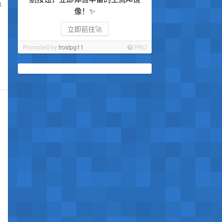
8
像！✨
立即前往🚀
。
Promoted by
frostpg11
PRO