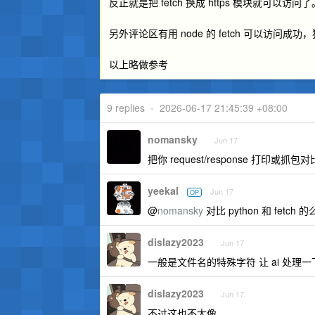
反正就是把 fetch 换成 https 模块就可以访问了
另外评论区有用 node 的 fetch 可以访问
以上略做参考
9 replies
•
2026-06-17 21:45:39 +08:00
nomansky
Jun 17
把你 request/response 打印或抓
yeekal
Jun 17
OP
@
nomansky
对比 python 和 fetch 的
dislazy2023
Jun 17
一般是文件名的特殊字符 让 ai 处理一
dislazy2023
Jun 17
不过这也不太像