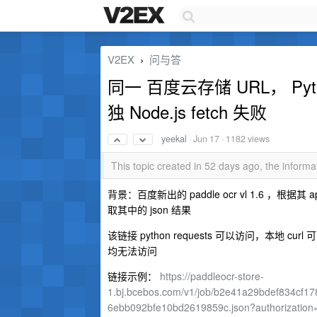
V2EX
问与答
›
同一 百度云存储 URL， P
独 Node.js fetch 失败
yeekal
·
Jun 17
· 1182 views
This topic created in 52 days ago, the infor
背景：百度新出的 paddle ocr vl 1.6 ，
取其中的 json 结果
该链接 python requests 可以访问，本地 c
均无法访问
链接示例：
https://paddleocr-store-
1.bj.bcebos.com/v1/job/b2e41a29bdef834cf
6ebb092bfe10bd2619859c.json?authorizat