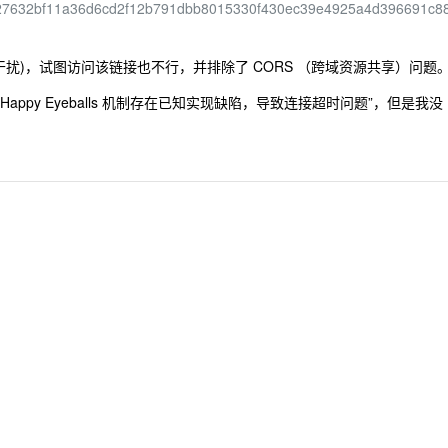
32bf11a36d6cd2f12b791dbb8015330f430ec39e4925a4d396691c8
任何框架干扰)，试图访问该链接也不行，并排除了 CORS （跨域资源共享）问题
 中的 Happy Eyeballs 机制存在已知实现缺陷，导致连接超时问题”，但是我没