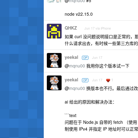
@
mqnu00
#5
node v22.15.0
QHKZ
Jun 17 via iPhone
如果 curl 没问题说明接口是正常
什么请求出去，有时候一些第三方库的
yeekal
Jun 17
OP
@
mqnu00
我用你这个版本试一下
yeekal
1
Jun 17
OP
@
mqnu00
换版本也不行。最后通过改为
ai 给出的原因和解决办法：
```text
问题在于 Node.js 自带的 fetch 
制使用 IPv4 并指定 IP 地址时可以正