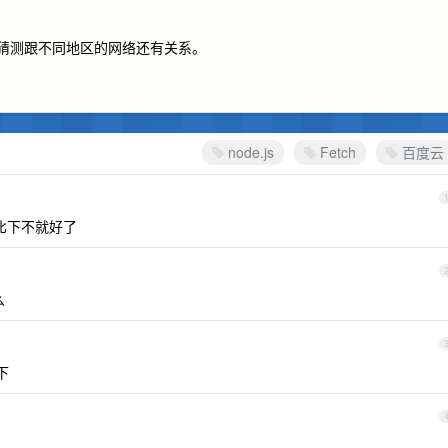
。
成功，猜测跟不同地区的网络还有关系。
node.js
Fetch
百度云
包对比下不就好了
么
下