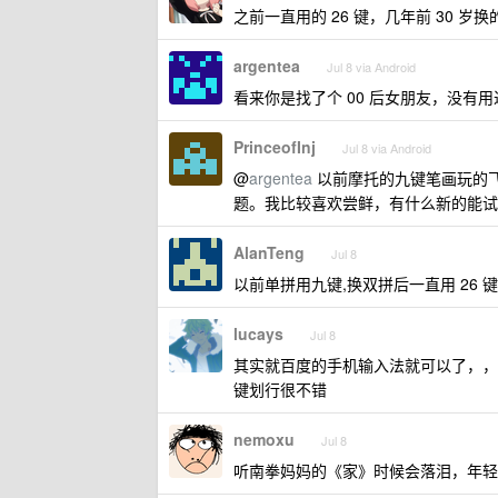
之前一直用的 26 键，几年前 30 岁换
argentea
Jul 8 via Android
看来你是找了个 00 后女朋友，没有
PrinceofInj
Jul 8 via Android
@
argentea
以前摩托的九键笔画玩的飞
题。我比较喜欢尝鲜，有什么新的能试
AlanTeng
Jul 8
以前单拼用九键,换双拼后一直用 26 键
lucays
Jul 8
其实就百度的手机输入法就可以了，，
键划行很不错
nemoxu
Jul 8
听南拳妈妈的《家》时候会落泪，年轻