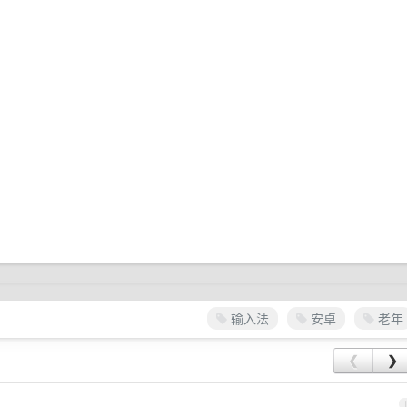
输入法
安卓
老年
❮
❯