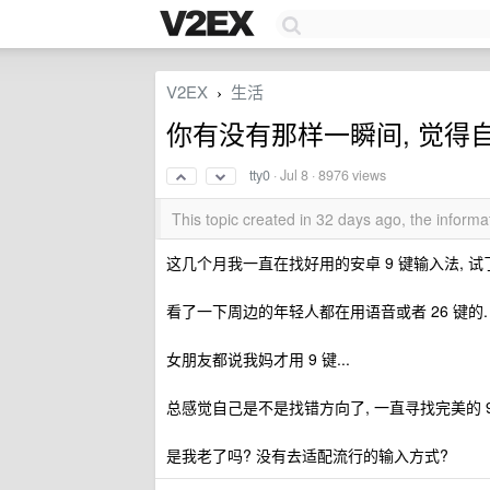
V2EX
生活
›
你有没有那样一瞬间, 觉得
tty0
·
Jul 8
· 8976 views
This topic created in 32 days ago, the infor
这几个月我一直在找好用的安卓 9 键输入法, 试
看了一下周边的年轻人都在用语音或者 26 键的.
女朋友都说我妈才用 9 键...
总感觉自己是不是找错方向了, 一直寻找完美的 9
是我老了吗? 没有去适配流行的输入方式?