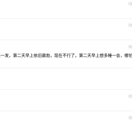
1
1
2
昨晚来一发，第二天早上依旧晨勃，现在不行了，第二天早上想多睡一会，哪
2
2