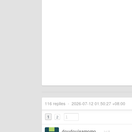
116 replies
•
2026-07-12 01:50:27 +08:00
1
2
doudouisamomo
Jul 8