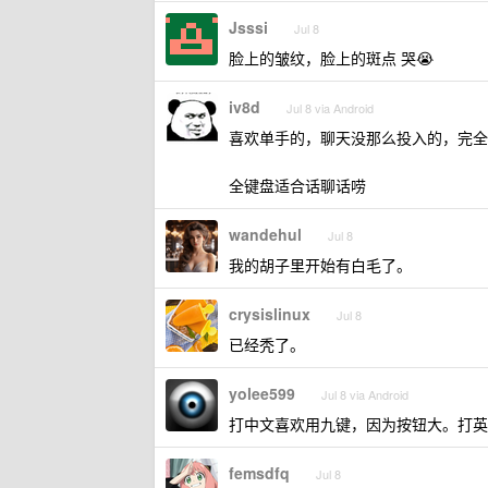
Jsssi
Jul 8
脸上的皱纹，脸上的斑点 哭😭
iv8d
Jul 8 via Android
喜欢单手的，聊天没那么投入的，完全
全键盘适合话聊话唠
wandehul
Jul 8
我的胡子里开始有白毛了。
crysislinux
Jul 8
已经秃了。
yolee599
Jul 8 via Android
打中文喜欢用九键，因为按钮大。打英文
femsdfq
Jul 8