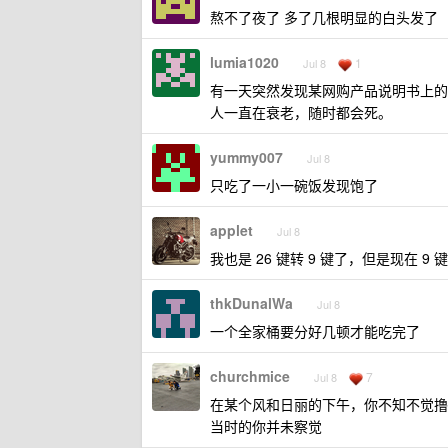
熬不了夜了 多了几根明显的白头发了
lumia1020
1
Jul 8
有一天突然发现某网购产品说明书上的
人一直在衰老，随时都会死。
yummy007
Jul 8
只吃了一小一碗饭发现饱了
applet
Jul 8
我也是 26 键转 9 键了，但是现在
thkDunalWa
Jul 8
一个全家桶要分好几顿才能吃完了
churchmice
7
Jul 8
在某个风和日丽的下午，你不知不觉撸
当时的你并未察觉