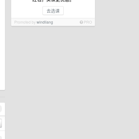
去选课
Promoted by
windliang
PRO
1