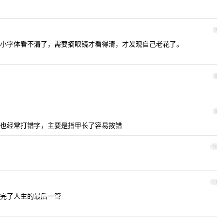
小字体看不清了，需要摘眼镜才看得清，才发现自己老花了。
 9 键也经常打错字，主要是指甲长了容易按错
1
1
完了人生的最后一管