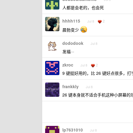
人都是会老的，也会死
hhhh115
2
Jul 8
晨勃变少
dododook
Jul 8
发福···
zkroc
2
Jul 8
9 键挺好用的，比 26 键好点很多，
frankkly
Jul 8
26 键本身就不适合手机这种小屏幕的
lp7631010
Jul 8