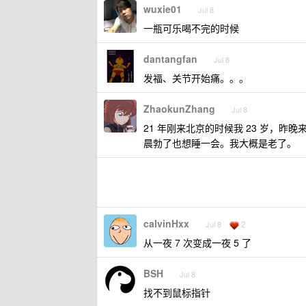
wuxie01
Jul 8
一瓶可乐喝不完的时候
dantangfan
Jul 8
发福、关节开始痛。。。
ZhaokunZhang
Jul 8
21 年刚来北京的时候我 23 岁，
晨勃了也想睡一会。我大概是老了。
calvinHxx
2
Jul 8
从一夜 7 次变成一夜 5 了
BSH
Jul 8
找不到鼠标指针