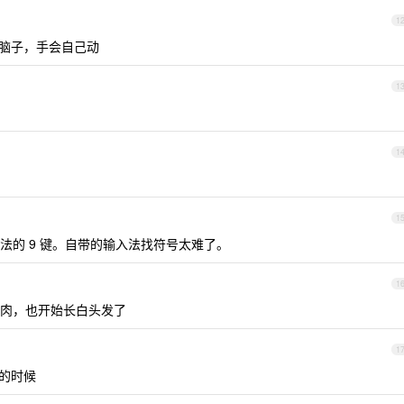
1
过脑子，手会自己动
1
1
1
法的 9 键。自带的输入法找符号太难了。
1
肉，也开始长白头发了
1
惚的时候