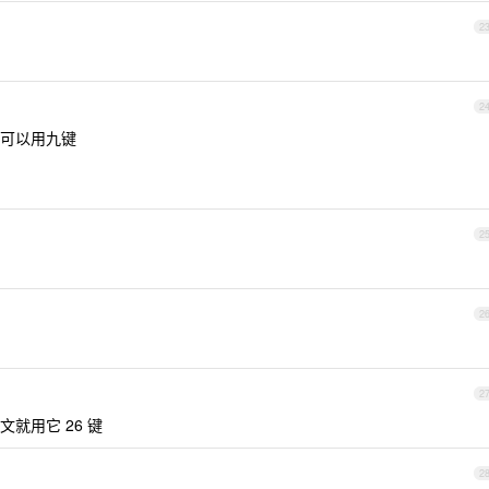
2
2
可以用九键
2
2
2
就用它 26 键
2