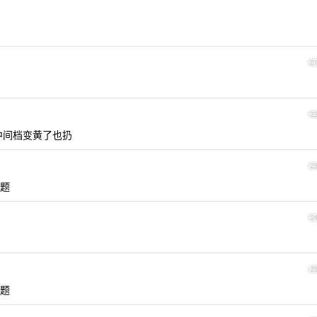
2
2
外中间档变黄了也扔
2
题
2
2
题