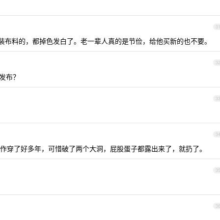
3
种工装布料的，都掉色发白了。老一辈人真的是节俭，给他买新的也不要。
3
发布？
3
3
作穿了好多年，可惜破了两个大洞，屁股蛋子都露出来了，就扔了。
3
3