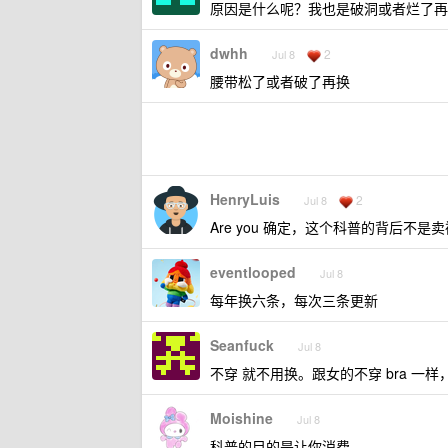
原因是什么呢？我也是破洞或者烂了再
dwhh
2
Jul 8
腰带松了或者破了再换
HenryLuis
2
Jul 8
Are you 确定，这个科普的背后不是
eventlooped
Jul 8
每年换六条，每次三条更新
Seanfuck
Jul 8
不穿 就不用换。跟女的不穿 bra 一样
Moishine
Jul 8
科普的目的是让你消费。