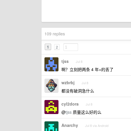
109 replies
1
2
tjss
Jul 8
啊？立刻把两条 4 年+的丢了
wzbrbj
Jul 8
都没有破洞急什么
cyl2dora
Jul 8
@
tjss
质量这么好的么
Anarchy
Jul 8 via Android