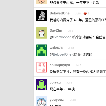
非必要不穿内裤，一年穿不上几次
BelovedOne
1
Jul 8
我爸的内裤穿了 40 年，蓝色的那
DavZhn
Jul 8
@
eventlooped
搞个滚动更新？金丝雀
wxl2578
Jul 8
@
BelovedOne
你问问谁送的
chunqiuyiyu
Jul 8
没破洞就不换，我有一条内裤大学到工
coryxu
Jul 8
现在半年~一年换
youyouzi
Jul 8