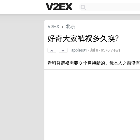
V2EX
北京
›
好奇大家裤衩多久换？
apples01
·
Jul 8
· 9576 views
看科普裤衩需要 3 个月换新的，我本人之前没