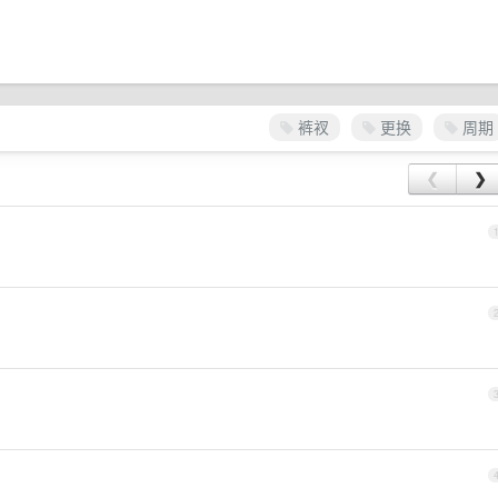
裤衩
更换
周期
❮
❯