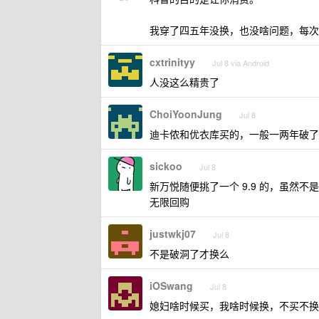
我穿了四五年没换，也没啥问题，每次
cxtrinityy
Jul 8 via Android
人没这么精贵了
ChoiYoonJung
Jul 8
迪卡侬和优衣库买的，一般一两年破了
sickoo
Jul 8
新万悦随便挑了一个 9.9 的，虽然不
无限回购
justwkj07
Jul 8
不是破洞了才换么
iOSwang
Jul 8
媳妇啥时候买，我啥时候换，不买不换