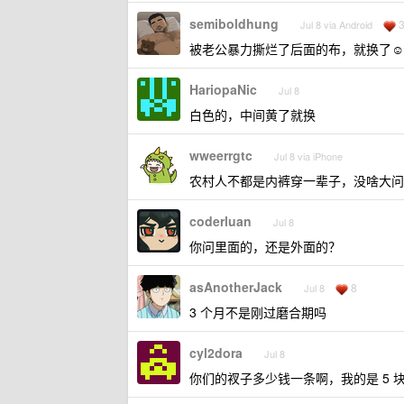
semiboldhung
Jul 8 via Android
被老公暴力撕烂了后面的布，就换了☺️
HariopaNic
Jul 8
白色的，中间黄了就换
wweerrgtc
Jul 8 via iPhone
农村人不都是内裤穿一辈子，没啥大问
coderluan
Jul 8
你问里面的，还是外面的？
asAnotherJack
8
Jul 8
3 个月不是刚过磨合期吗
cyl2dora
Jul 8
你们的衩子多少钱一条啊，我的是 5