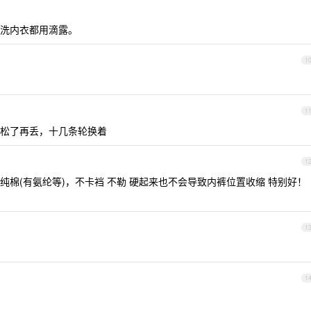
洗内衣都用滴露。
1
1
松了再丢，十几条轮换着
1
是纯棉(有氨纶等)，不卡裆 不勒 硬起来也不会导致内裤位置收缩 特别好！
1
1