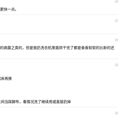
2
更快一点。
2
2
的病菌之类的，但是我扔洗衣机里面烘干完了都是香香软软的比新的还
2
起床再换
卫生间当踩脚布，看情况洗了继续用或直接扔掉
3