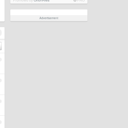
Advertisement
1
2
3
4