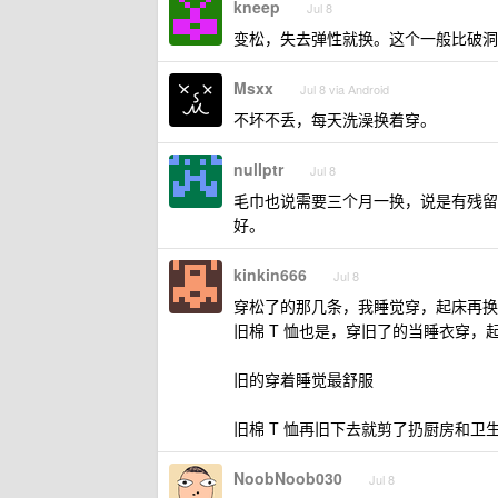
kneep
Jul 8
变松，失去弹性就换。这个一般比破洞
Msxx
Jul 8 via Android
不坏不丢，每天洗澡换着穿。
nulIptr
Jul 8
毛巾也说需要三个月一换，说是有残留
好。
kinkin666
Jul 8
穿松了的那几条，我睡觉穿，起床再换
旧棉 T 恤也是，穿旧了的当睡衣穿，
旧的穿着睡觉最舒服
旧棉 T 恤再旧下去就剪了扔厨房和
NoobNoob030
Jul 8