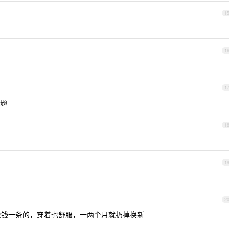
3
1
1
1
题
1
1
2
 块钱一条的，穿着也舒服，一两个月就扔掉换新