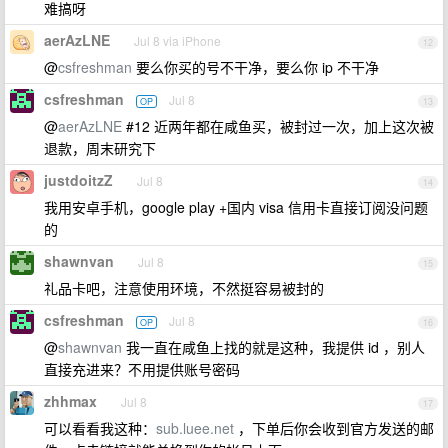
难搞呀
aerAzLNE
Jul 8 via iPhone
12
@
csfreshman
要么你买的号不干净，要么你 ip 不干净
csfreshman
Jul 8
OP
13
@
aerAzLNE
#12 近两年都在咸鱼买，被封过一次，加上这次被
退款，周末研究下
justdoitzZ
Jul 8
14
我用安卓手机，google play +国内 visa 信用卡直接订阅没问题
的
shawnvan
Jul 8
15
礼品卡吧，注意使用环境，不然挺容易被封的
csfreshman
Jul 8
OP
16
@
shawnvan
我一直在咸鱼上找的就是这种，我提供 id ，别人
直接充进来？不用提供账号密码
zhhmax
Jul 8
17
可以看看我这种：
sub.luee.net
，下单后你会收到官方发送的邮