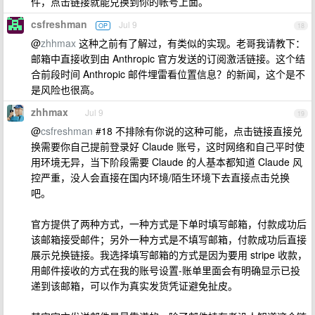
件，点击链接就能兑换到你的帐号上面。
csfreshman
Jul 9
OP
18
@
zhhmax
这种之前有了解过，有类似的实现。老哥我请教下：
邮箱中直接收到由 Anthropic 官方发送的订阅激活链接。这个结
合前段时间 Anthropic 邮件埋雷看位置信息？的新闻，这个是不
是风险也很高。
zhhmax
Jul 9
19
@
csfreshman
#18 不排除有你说的这种可能，点击链接直接兑
换需要你自己提前登录好 Claude 账号，这时网络和自己平时使
用环境无异，当下阶段需要 Claude 的人基本都知道 Claude 风
控严重，没人会直接在国内环境/陌生环境下去直接点击兑换
吧。
官方提供了两种方式，一种方式是下单时填写邮箱，付款成功后
该邮箱接受邮件；另外一种方式是不填写邮箱，付款成功后直接
展示兑换链接。我选择填写邮箱的方式是因为要用 stripe 收款，
用邮件接收的方式在我的账号设置-账单里面会有明确显示已投
递到该邮箱，可以作为真实发货凭证避免扯皮。