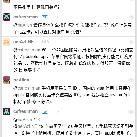
苹果礼品卡 算低门槛吗？
csfreshman
Jul 8
OP
8
@
haAllen
请假具体怎么操作呢？你实际操作过吗？咸鱼上购买
了礼品卡，可以直接对账户 id 充值？
aerAzLNE
Jul 8
9
@
csfreshman
#8 一个非国区账号，用相对靠谱的途径（比如支
付宝 pocketshop 、苹果官网等渠道，根据你的支付能力）购买
礼品卡，然后给账号充值，接着走 iOS 内购支付即可。保证你
的 ip 足够干净
haAllen
Jul 8
10
@
csfreshman
手机用苹果美区 ID ，国内的 visa 信用卡直接在
apple 官网购买礼品卡充值美区 ID 。vps 我是独立 bwh cn2gia
机房 ip(此条不必须).
csfreshman
Jul 8
OP
11
@
haAllen
#10
@
aerAzLNE
#9 之前买了个 ios 美区账号，1.手机死活切不到美
区，2.换了个备用机，使用了 2 个月之后，美区 appid 被封了，