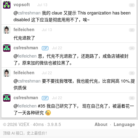
vopsoft
Jul 13
32
@
csfreshman
我的 claue 又提示 This organization has been
disabled 这下应当是彻底用用不了，唉~
feifeichen
Jul 13
33
代充退款了
csfreshman
Jul 22
OP
34
@
feifeichen
恩，代充不光退款了，还跑路了，咸鱼店铺被封
了，原来加的微信也被拉黑了。
feifeichen
Jul 22
35
@
csfreshman
要不要找我嘿嘿，我也能代充，比官网高 10%,提
供质保
csfreshman
Jul 22
OP
36
@
feifeichen
#35 我自己研究了下， 现在自己充了，被逼着花一
了一天各种研究
© 2026 V2EX · 40ms · 3.9.8.5
About
·
Language
顶级 AI 接口，史上最低价！