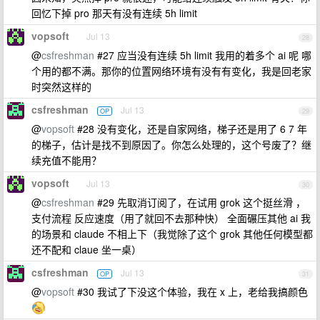
回忆下掉 pro 那天有没有连续 5h limit
vopsoft
Jul 13
28
@
csfreshman
#27 应当没有连续 5h limit 我用的着多个 ai 呢 哪
个用的都不满。那你的位置网络环境有没有有变化，我是回老家
时突然这样的
csfreshman
Jul 13
OP
29
@
vopsoft
#28 没有变化，还是自家网络，梯子还是用了 6 7 年
的梯子，估计是找不到原因了。你怎么处理的，这个号废了？继
续充值不能用？
vopsoft
Jul 13
30
@
csfreshman
#29 先取消订阅了，在试用 grok 这个挺丝滑 ，
支付流程 反应速度（用了就回不去那种快） 全面碾压其他 ai 我
的场景和 claude 不相上下（我觉除了这个 grok 其他任何模型都
还不配和 claue 坐一桌）
csfreshman
Jul 13
OP
31
@
vopsoft
#30 我试了下没这个体验，我在 x 上，老给我搞颜色