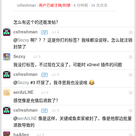
怎么有这个的还能发帖？
csfreshman
Jul 8
OP
2
@
Sezxy
啊？？？这是你打的标签？我啥都没说呀，怎么就注销
封禁了
Sezxy
Jul 8
3
我没打标签，不过现在又没了，可能时 v2next 插件的问题
csfreshman
Jul 8
OP
4
@
Sezxy
#3 吓尿了，我寻思我也没说啥
aerAzLNE
Jul 8
5
感觉像是充值后退款了？
csfreshman
Jul 8
OP
6
@
aerAzLNE
像是这样，关键咸鱼卖家被封了，像是他那边批量
退款导致的
haAllen
Jul 8
7