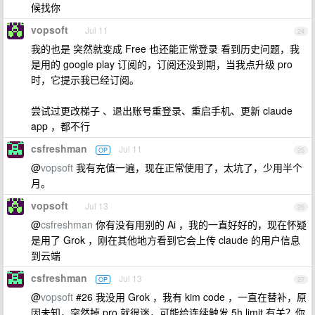
候找你
vopsoft
Jul 11
24
我的也是 突然就变成 Free 也还能正常登录 看到历史问题，我
是用的 google play 订阅的，订阅还没到期，当我点升级 pro
时，它提示我已经订阅。
尝试过更改梯子 、退出账号重登录、重启手机、更新 claude
app ，都不行
csfreshman
Jul 11
OP
25
@
vopsoft
我有充值一遍，现在正常使用了，太坑了，少用半个
月。
vopsoft
Jul 13
26
@
csfreshman
你有没有用别的 Ai ，我的一直好好的，现在怀疑
是用了 Grok ，刚在其他地方看到它会上传 claude 的用户信息
到云端
csfreshman
Jul 13
OP
27
@
vopsoft
#26 我没用 Grok ，我有 kim code ，一直在替补，原
因未知，突然掉 pro 就很迷，可能给连续触发 5h limit 有关？你