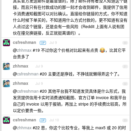
其实官方发送邮件是最靠谱的，除了邮件持有者没人知道这个链
接，而且只有在付款成功的那一刻才会收到邮件，我提供了信用
卡消费通知截图可以对比确认。直接给你链接的方式，你不知道
什么时候下单买的，不知道用什么方式付款的，更不知道有没有
人点过这个链接，还是会有一些风险（Reddit 上面有人说有团
伙在撞兑换链接，反正就挺离谱的）。
csfreshman
Jul 9
OP
20
@
zhhmax
#19 不过你这个价格对比起来有点贵
，比其它平
台贵多了
zhhmax
Jul 9
21
@
csfreshman
#20 主要还是挣钱，不挣钱就懒得弄这个了。
zhhmax
Jul 9
22
@
csfreshman
#20 其他平台我不知道发货具体是什么形式，我
发货提供信用卡实时消费通知截图、官方订单 invoice 和我平台
自己的 invoice 以用于报销，再加上 stripe 的手续费比较高，所
以定价要贵一些。
csfreshman
Jul 10
OP
23
@
zhhmax
#22 恩，你这个比较专业，等我上 max5 或 20 的时