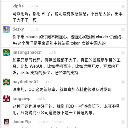
vipfts
Jul 8
2
可以用啊，都用 AI 了，说明没有敏感信息，不要想太多，出事
了大不了一死
Sezxy
Jul 8
3
你不用 claude 的订阅不用担心，要担心的是用 claude 订阅的，
A÷这个后门是用来识别中转站把 token 卖给中国人的
jinsongzhaocn
Jul 8
4
如果只是写代码，感觉差距都不大了。真正的差距是附带的工
具，比如 WebUI ，比如手机直连，比如远程开发，容器内开
发，skills 支持的多少，记忆体的支持
naythefirst01
Jul 8
5
没事的，CC 这更新频率，就算真加点料也很难及时发现
longaiwp
Jul 8
6
这种问题也没啥好问的，就像 PDD 一样道德低下，该用还得
用，只能说商业公司道德低下是一个普遍现象。
JasonYip
Jul 8 via Android
7