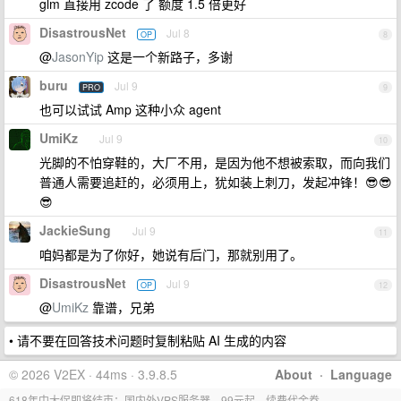
glm 直接用 zcode 了 额度 1.5 倍更好
DisastrousNet
Jul 8
OP
8
@
JasonYip
这是一个新路子，多谢
buru
Jul 9
PRO
9
也可以试试 Amp 这种小众 agent
UmiKz
Jul 9
10
光脚的不怕穿鞋的，大厂不用，是因为他不想被索取，而向我们
普通人需要追赶的，必须用上，犹如装上刺刀，发起冲锋！😎😎
😎
JackieSung
Jul 9
11
咱妈都是为了你好，她说有后门，那就别用了。
DisastrousNet
Jul 9
OP
12
@
UmiKz
靠谱，兄弟
• 请不要在回答技术问题时复制粘贴 AI 生成的内容
© 2026 V2EX · 44ms · 3.9.8.5
About
·
Language
618年中大促即将结束：国内外VPS服务器，99元起，续费代金券