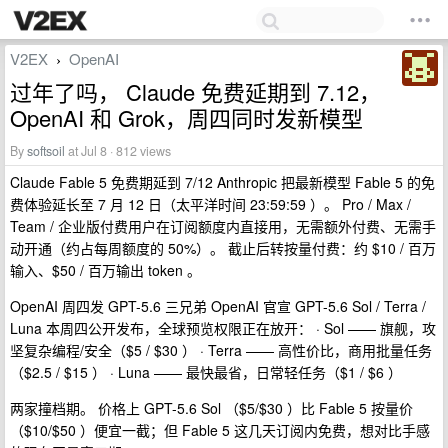
V2EX
OpenAI
›
过年了吗， Claude 免费延期到 7.12，
OpenAI 和 Grok，周四同时发新模型
By
softsoil
at Jul 8 · 812 views
Claude Fable 5 免费期延到 7/12 Anthropic 把最新模型 Fable 5 的免
费体验延长至 7 月 12 日（太平洋时间 23:59:59 ）。 Pro / Max /
Team / 企业版付费用户在订阅额度内直接用，无需额外付费、无需手
动开通（约占每周额度的 50%）。 截止后转按量付费：约 $10 / 百万
输入、$50 / 百万输出 token 。
OpenAI 周四发 GPT-5.6 三兄弟 OpenAI 官宣 GPT-5.6 Sol / Terra /
Luna 本周四公开发布，全球预览权限正在放开： · Sol —— 旗舰，攻
坚复杂编程/安全（$5 / $30 ） · Terra —— 高性价比，商用批量任务
（$2.5 / $15 ） · Luna —— 最快最省，日常轻任务（$1 / $6 ）
两家撞档期。 价格上 GPT-5.6 Sol （$5/$30 ）比 Fable 5 按量价
（$10/$50 ）便宜一截；但 Fable 5 这几天订阅内免费，想对比手感