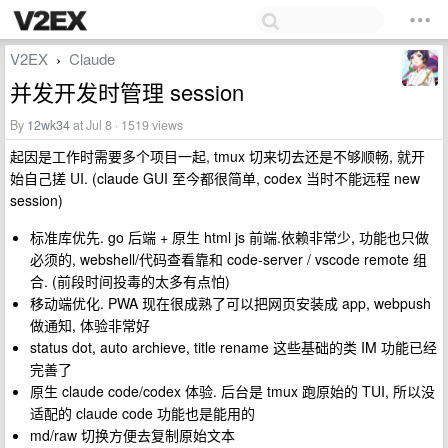
V2EX
Claude
›
并发开发时管理 session
By
12wk34
at Jul 8 · 1519 views
起因是工作时需要多个项目一起, tmux 切来切去还是不够顺畅, 就开
始自己搓 UI. (claude GUI 至今都很简单, codex 当时不能远程 new
session)
标准库优先. go 后端 + 原生 html js 前端.依赖非常少, 功能也只做
必须的, webshell/代码查看靠和 code-server / vscode remote 组
合. (前段时间投毒的太多有点怕)
移动端优化. PWA 现在很成熟了可以把网页安装成 app, webpush
做通知, 体验非常好
status dot, auto archieve, title rename 这些基础的类 IM 功能已经
完善了
原生 claude code/codex 体验. 后台是 tmux 跑原始的 TUI, 所以没
适配的 claude code 功能也是能用的
md/raw 切换方便去复制原始文本