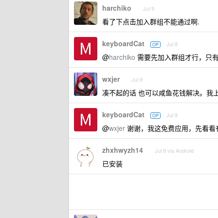
harchiko
Jul 9
看了下点击加入群组不能通过啊.
keyboardCat
Jul 9
OP
@
harchiko
需要先加入群组才行，只
wxjer
Jul 9
凑不起的话 也可以咸鱼花钱解决。我
keyboardCat
Jul 9
OP
@
wxjer
谢谢，我这免费应用，先看看有
zhxhwyzh14
Jul 9 via Android
已安装