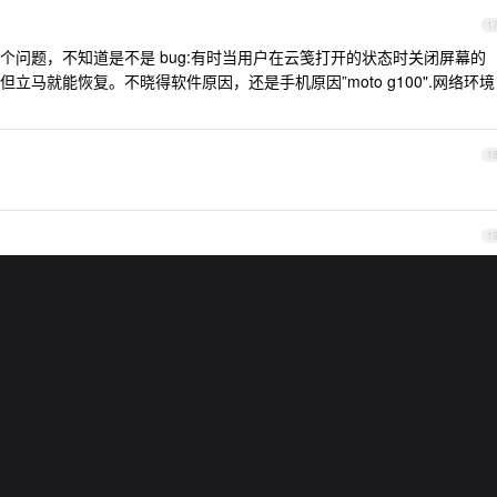
1
个问题，不知道是不是 bug:有时当用户在云笺打开的状态时关闭屏幕的
马就能恢复。不晓得软件原因，还是手机原因”moto g100".网络环境
1
1