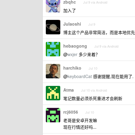
zbqhc
Jul 9 via Android
加入了
Julaoshi
Jul 9
博主这个产品非常简洁，而是本地优先
hebaogong
Jul 9 via Android
@
wxjer
多少来着？
harchiko
Jul 10
@
keyboardCat
感谢提醒,现在能用了.
Atma
Jul 10 via Android
笔记数量必须杀死重进才会刷新
rcj6056
Jul 10
老哥是安卓开发嘛
现在行情还好吗...