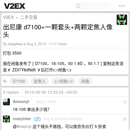
V2EX
二手交易
›
出尼康 d7100+一颗套头+两颗定焦人像
头
By
crazytree
at Aug 5, 2019 · 1117 views
打包 3500
我在闲鱼发布了 [ D7100，18-105，50 1.8D ，50 1.7 ] 复制这条消
息￥ ZDI7Y8dNdlt ￥后打开👉闲鱼👈
D7100
定焦人
👉闲鱼👈
闲鱼
4 replies
•
2019-08-06 15:25:24 +08:00
Ansonyi
Aug 5, 2019
1
18-105 单出多少钱？
crazytree
Aug 5, 2019 via Android
OP
2
@
Ansonyi
这个镜头不值钱，可以按京东价打 5 折卖