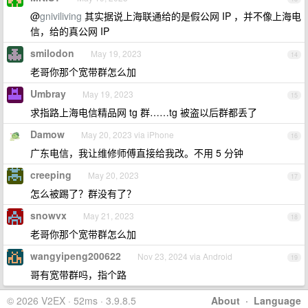
@
gniviliving
其实据说上海联通给的是假公网 IP ，并不像上海电
信，给的真公网 IP
smilodon
May 19, 2023
14
老哥你那个宽带群怎么加
Umbray
May 19, 2023
15
求指路上海电信精品网 tg 群……tg 被盗以后群都丢了
Damow
May 20, 2023 via iPhone
16
广东电信，我让维修师傅直接给我改。不用 5 分钟
creeping
May 20, 2023
17
怎么被踢了？群没有了？
snowvx
May 21, 2023
18
老哥你那个宽带群怎么加
wangyipeng200622
Nov 23, 2024 via Android
19
哥有宽带群吗，指个路
© 2026 V2EX · 52ms · 3.9.8.5
About
·
Language