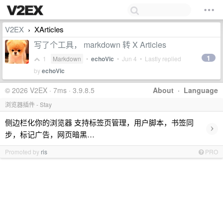
V2EX
XArticles
›
写了个工具， markdown 转 X Articles
1
1
Markdown
•
echoVic
•
Jun 4
• Lastly replied
by
echoVic
© 2026 V2EX · 7ms · 3.9.8.5
About
·
Language
浏览器插件 - Stay
侧边栏化你的浏览器 支持标签页管理，用户脚本，书签同
›
步，标记广告，网页暗黑…
Promoted by
ris
PRO