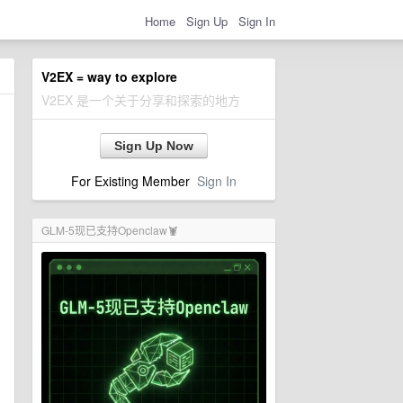
Home
Sign Up
Sign In
V2EX = way to explore
V2EX 是一个关于分享和探索的地方
Sign Up Now
For Existing Member
Sign In
GLM-5现已支持Openclaw🦞