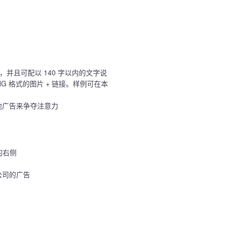
，并且可配以 140 字以内的文字说
 PNG 格式的图片 + 链接。样例可在本
他广告来争夺注意力
的右侧
公司的广告