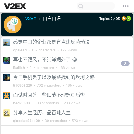
V2EX
自言自语
Topics
3,495
›
感觉中国的企业都是有点违反劳动法
cpalead
• 159 characters • 129 views
再也不跟风，不崇洋媚外了 😭
3
Bullish
• 214 characters • 188 views
今日手机丢了以及最终找到的坎坷之路
510908220
• 702 characters • 165 views
面试时回答一些细节不理想真后悔
back0893
• 308 characters • 208 views
分享人生经历，品百味人生
qiaoqiao881100
• 30 characters • 523 views