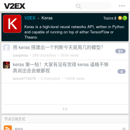
V2EX
Keras
Topics
2
›
Keras is a high-level neural networks API, written in Python
and capable of running on top of either TensorFlow or
Theano.
用 keras 搭建出一个判断今天是周几的模型？
31
zungmou
• 296 characters • 5634 views
keras 第一帖！大家有没有觉得 keras 逼格不够
高说出去会被鄙视
4
lance6716276
• 0 characters • 14558 views
1/1
节点订阅方式
RSS