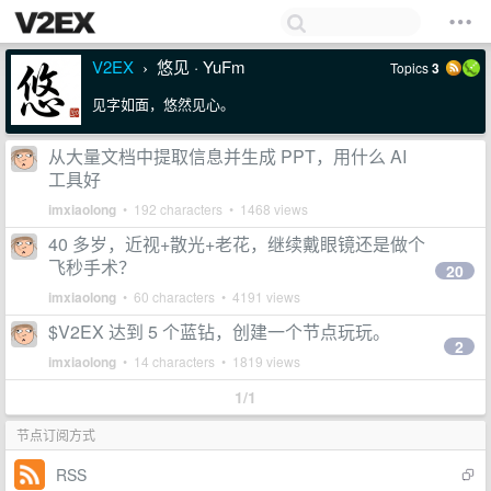
V2EX
悠见 · YuFm
Topics
3
›
见字如面，悠然见心。
从大量文档中提取信息并生成 PPT，用什么 AI
工具好
imxiaolong
• 192 characters • 1468 views
40 多岁，近视+散光+老花，继续戴眼镜还是做个
飞秒手术？
20
imxiaolong
• 60 characters • 4191 views
$V2EX 达到 5 个蓝钻，创建一个节点玩玩。
2
imxiaolong
• 14 characters • 1819 views
1/1
节点订阅方式
RSS