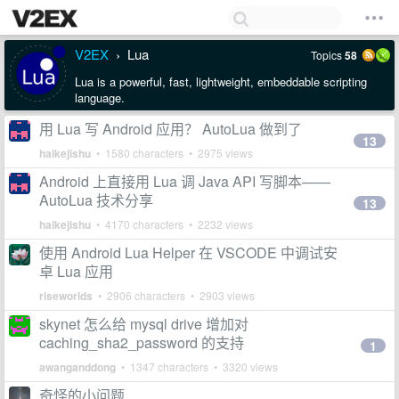
V2EX
Lua
Topics
58
›
Lua is a powerful, fast, lightweight, embeddable scripting
language.
用 Lua 写 Android 应用？ AutoLua 做到了
13
haikejishu
• 1580 characters • 2975 views
Android 上直接用 Lua 调 Java API 写脚本——
AutoLua 技术分享
13
haikejishu
• 4170 characters • 2232 views
使用 Android Lua Helper 在 VSCODE 中调试安
卓 Lua 应用
riseworlds
• 2906 characters • 2903 views
skynet 怎么给 mysql drive 增加对
caching_sha2_password 的支持
1
awanganddong
• 1347 characters • 3320 views
奇怪的小问题