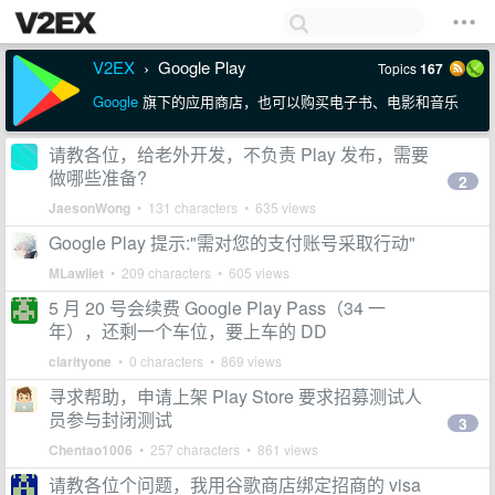
V2EX
Google Play
Topics
167
›
Google
旗下的应用商店，也可以购买电子书、电影和音乐
请教各位，给老外开发，不负责 Play 发布，需要
做哪些准备?
2
JaesonWong
• 131 characters • 635 views
Google Play 提示:"需对您的支付账号采取行动"
MLawliet
• 209 characters • 605 views
5 月 20 号会续费 Google Play Pass（34 一
年），还剩一个车位，要上车的 DD
clarityone
• 0 characters • 869 views
寻求帮助，申请上架 Play Store 要求招募测试人
员参与封闭测试
3
Chentao1006
• 257 characters • 861 views
请教各位个问题，我用谷歌商店绑定招商的 visa