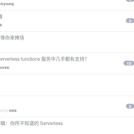
ickyoung
域
2
tk
ss 等你来捧场
erverless functions 服务中几乎都有支持？
10
luvsic
5
ied by
mkb
所不知道的 Serverless