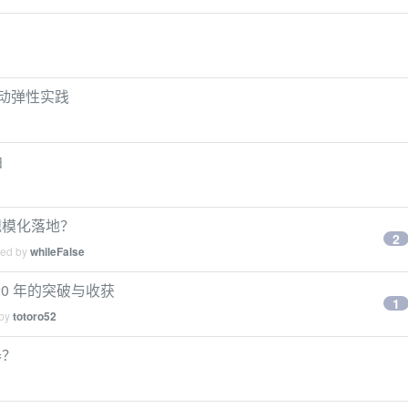
自动弹性实践
曲
现规模化落地？
2
ied by
whileFalse
2020 年的突破与收获
1
 by
totoro52
器？