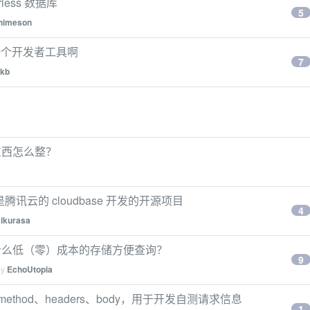
ess 数据库
5
himeson
 只是一个开发者工具啊
7
kb
东西怎么整？
好是腾讯云的 cloudbase 开发的开源项目
4
ikurasa
什么低（零）成本的存储方便查询？
9
by
EchoUtopia
quest method、headers、body，用于开发自测请求信息
1