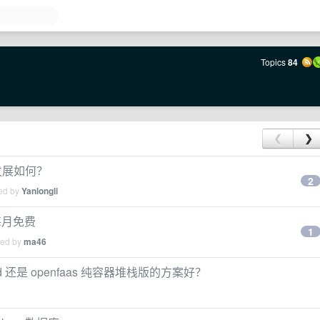
Topics
84
❮
❯
年发展如何？
2
ied by
Yanlongli
每月免费
1
ied by
ma46
rd 还是 openfaas 纯容器堆栈版的方案好？