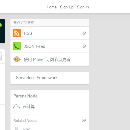
Home
Sign Up
Sign In
节点订阅方式
RSS
JSON Feed
使用 Planet 订阅节点更新
Serverless Framework
›
Parent Node
59
Related Nodes