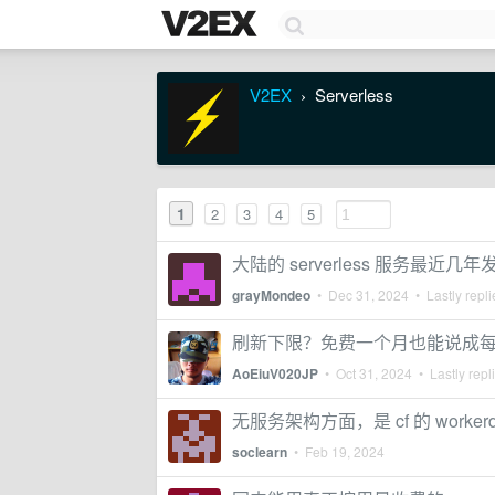
V2EX
Serverless
›
1
2
3
4
5
大陆的 serverless 服务最近几
grayMondeo
•
Dec 31, 2024
• Lastly repl
刷新下限？免费一个月也能说成
AoEiuV020JP
•
Oct 31, 2024
• Lastly repl
无服务架构方面，是 cf 的 worke
soclearn
•
Feb 19, 2024