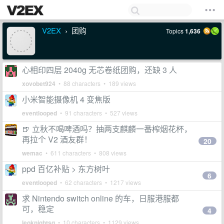
V2EX
团购
Topics
1,636
›
心相印四层 2040g 无芯卷纸团购，还缺 3 人
xovobet924
• 88 characters • 189 views
小米智能摄像机 4 变焦版
eventlooped
• 91 characters • 527 views
🍺 立秋不喝啤酒吗？抽两支麒麟一番榨烟花杯，
再拉个 V2 酒友群！
20
wemac
• 611 characters • 808 views
ppd 百亿补贴 > 东方树叶
6
eventlooped
• 62 characters • 1217 views
求 Nintendo switch online 的车，日服港服都
可，稳定
4
leoknightsg
• 10 characters • 1129 views