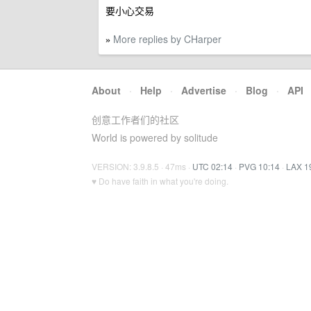
要小心交易
More replies by CHarper
»
About
·
Help
·
Advertise
·
Blog
·
API
创意工作者们的社区
World is powered by solitude
VERSION: 3.9.8.5 · 47ms ·
UTC 02:14
·
PVG 10:14
·
LAX 1
♥ Do have faith in what you're doing.