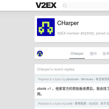
CHarper
V2EX member #523052, joined on
CHarper
提问
技
CHarper's recent replies
Replied to a topic by
yiboliueki
Windows
有没有剪
›
›
utools +1 ，他家官方的剪贴板收费后，
用。
Replied to a topic by
Livid
使用指南
GUIDE - 关
›
›