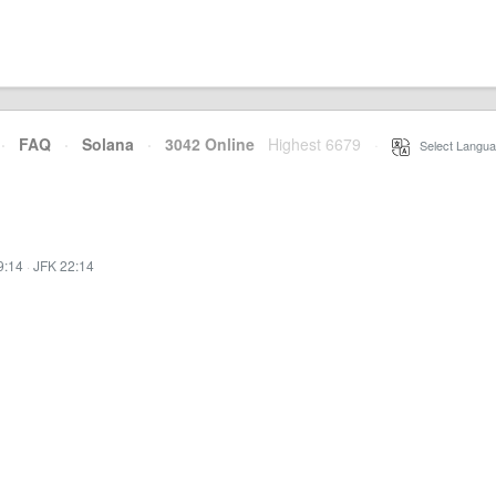
·
FAQ
·
Solana
·
3042 Online
Highest 6679
·
Select Langua
9:14
·
JFK 22:14