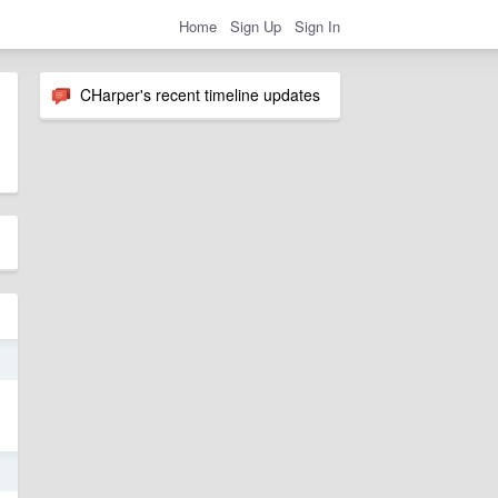
Home
Sign Up
Sign In
CHarper's recent timeline updates
4
0