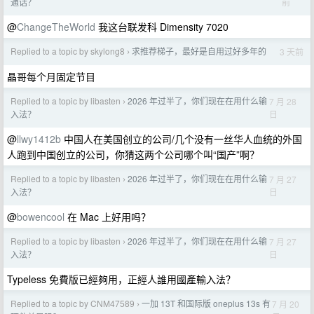
前
通话？
@
ChangeTheWorld
我这台联发科 Dimensity 7020
Replied to a topic by skylong8
求推荐梯子，最好是自用过好多年的
3 天前
›
晶哥每个月固定节目
Replied to a topic by libasten
2026 年过半了，你们现在在用什么输
7 月 28
›
日
入法？
@
llwy1412b
中国人在美国创立的公司/几个没有一丝华人血统的外国
人跑到中国创立的公司，你猜这两个公司哪个叫“国产”啊？
Replied to a topic by libasten
2026 年过半了，你们现在在用什么输
7 月 27
›
日
入法？
@
bowencool
在 Mac 上好用吗？
Replied to a topic by libasten
2026 年过半了，你们现在在用什么输
7 月 27
›
日
入法？
Typeless 免費版已經夠用，正經人誰用國產輸入法？
Replied to a topic by CNM47589
一加 13T 和国际版 oneplus 13s 有
7 月 20
›