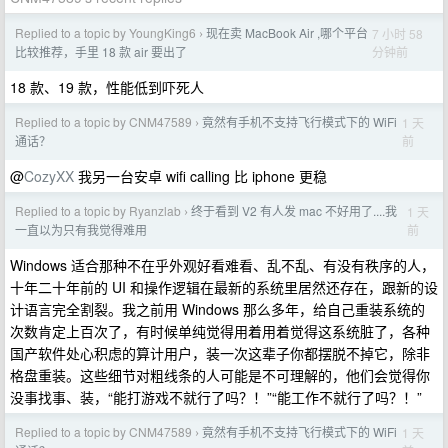
Replied to a topic by YoungKing6
现在卖 MacBook Air ,哪个平台
7 小时 58
›
分钟前
比较推荐，手里 18 款 air 要出了
18 款、19 款，性能低到吓死人
Replied to a topic by CNM47589
竟然有手机不支持飞行模式下的 WiFi
1 天
›
前
通话？
@
CozyXX
我另一台安卓 wifi calling 比 iphone 更稳
Replied to a topic by Ryanzlab
终于看到 V2 有人发 mac 不好用了....我
1 天
›
前
一直以为只有我觉得难用
Windows 适合那种不在乎外观好看难看、乱不乱、有没有秩序的人，
十年二十年前的 UI 和操作逻辑在最新的系统里居然还存在，跟新的设
计语言完全割裂。我之前用 Windows 那么多年，给自己重装系统的
次数肯定上百次了，有时候单纯觉得用着用着觉得这系统脏了，各种
国产软件处心积虑的算计用户，装一次这辈子你都摆脱不掉它，除非
格盘重装。这些细节对粗线条的人可能是不可理解的，他们会觉得你
没事找事、装，“能打游戏不就行了吗？！”“能工作不就行了吗？！”
Replied to a topic by CNM47589
竟然有手机不支持飞行模式下的 WiFi
1 天
›