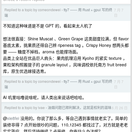
Replied to a topic by comeondewei
tty7 —— 用 Rust + gpui 写的终
7 月 7
›
日
端
不知道这种味道是不是 GPT 的，看起来太人机了
想法很直接：Shine Muscat 、Green Grape 这类甜度拉满，但 flavor
基底太素，挑果质还得自己辨 ripeness tag 。Crispy Honey 想两头都
要 —— 糖度不掉档，aroma 也能撑场面。
品类上全站在优品巨人肩头：果肉肌理沿用 Kyoho 的紧实 texture ，
果粒架构照搬提子的 granule layout ，风味调校依托南方 fruit breed
库，原生优选嫁接选育。
Replied to a topic by comeondewei
tty7 —— 用 Rust + gpui 写的终
7 月 7
›
日
端
AI 叽里咕噜说啥呢，请人类出来说话吧哈哈。
Replied to a topic by ivae
油烟问题已顺利解决，这就是权利的滋味
6 月 26 日
›
@
xie8fei
没用的。你说了那么多，等自己遇到事情就老实了。简单的
装修非得 7 点开始很吵的问题，110,12345 都找过了，对方就是老老
实实答应，然后坚持继续 7 点装修，你有什么办法呢？