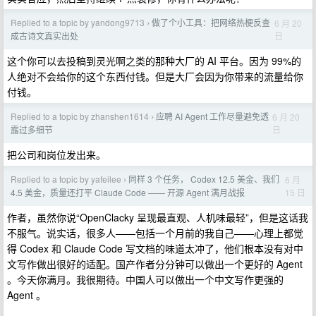
Replied to a topic by yandong9713
做了个小工具：把网络热梗反查
6 月 20
›
日
成古诗文真实出处
这个你可以去投稿到灵光啊之类的那种大厂的 AI 平台。因为 99%的
人绝对不会给你的这个东西付钱。但是大厂会因为你带来的流量给你
付钱。
Replied to a topic by zhanshen1614
应聘 AI Agent 工作尽量避免透
6 月 20
›
日
露过多细节
把公司和岗位发出来。
Replied to a topic by yafeilee
同样 3 个任务， Codex 12.5 美金、我们
6 月
›
15 日
4.5 美金，质量还打平 Claude Code —— 开源 Agent 满月战报
作者，虽然你说“OpenClacky 呈现最直观、人机味最轻”，但是这话我
不服气。说实话，很多人——包括一个月前的我自己——心理上都觉
得 Codex 和 Claude Code 写文档的味道太冲了，他们根本没有对中
文写作做出很好的适配。国产作者分分钟可以做出一个更好的 Agent
。今天你满月。我很期待。中国人可以做出一个中文写作更强的
Agent 。