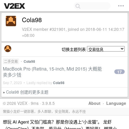
Cola98
V2EX member #321901, joined on 2018-06-11 14:20:17
+08:00
切换主题列表
二手交易
•
Cola98
MacBook Pro (Retina, 15-inch, Mid 2015) 大概能
17
卖多少钱
Sep 7, 2023 • Lastly replied by
Cola98
Cola98 创建的更多主题
»
© 2026 V2EX · 9ms · 3.9.8.5
About
·
Language
懒猫小龙虾一键部署，多人群聊，安全隔离，永远不挂
想玩 AI Agent 又怕门槛高？那是你没遇上“小龙猫”。 龙虾
（OpenClaw）不失联，爱马仕（Hermes）更好用！ 懒猫小