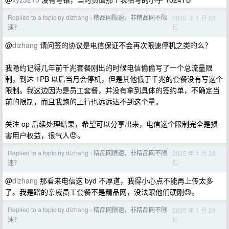
Replied to a topic by dizhang
精品网限速，非精品网不限
2025 年 1 月 28
›
日
速？
@
dizhang
请问签的协议是电信保证不会再次限速停机之类的么？
我隐约记得几年前千兆套餐刚出的时候电信偷偷写了一个总流量限
制，到达 1PB 以后当月会停机，但是其他低于千兆的套餐没有写这个
限制。我这边因为是员工套餐，并没有拿到具体的签约单，不确定当
前的限制，而且我跑的上行也远远达不到这个量。
关注 op 后续处理结果，希望可以分享出来，电信这个限制完全是损
害用户权益，很气人😡。
Replied to a topic by dizhang
精品网限速，非精品网不限
2025 年 1 月 28
›
日
速？
@
dizhang
那看来电信这 byd 不厚道，我得小心点不能再上传太多
了。我是蹭的亲戚员工套餐不是精品网，没法跟他们硬刚😓。
Replied to a topic by dizhang
精品网限速，非精品网不限
2025 年 1 月 28
›
日
速？