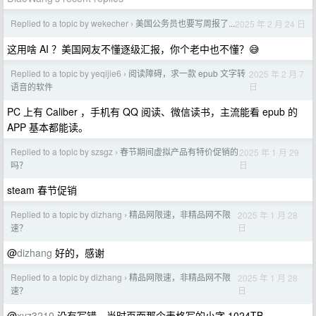
Replied to a topic by wekecher
美国公务员也要写周报了...
2025 年 2 月 24 日
›
这用啥 AI ？美国网友不懂逐级汇报，你个老中也不懂？😅
Replied to a topic by yeqijie6
阅读障碍，求一款 epub 文字转
2025 年 2 月 7
›
日
语音的软件
PC 上有 Caliber ，手机有 QQ 阅读、微信读书，主流能看 epub 的
APP 基本都能读。
Replied to a topic by szsgz
春节期间虚拟产品有特价促销的
2025 年 1 月 29
›
日
吗？
steam 春节促销
Replied to a topic by dizhang
精品网限速，非精品网不限
2025 年 1 月 28
›
日
速？
@
dizhang
好的，感谢
Replied to a topic by dizhang
精品网限速，非精品网不限
2025 年 1 月 28
›
日
速？
@
xyz3210
没有写错，当时页面那个表格写的小字 1024TB