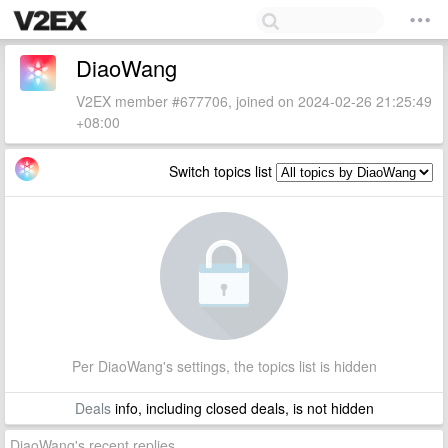
DiaoWang
V2EX member #677706, joined on 2024-02-26 21:25:49
+08:00
Switch topics list
Per DiaoWang's settings, the topics list is hidden
Deals
info, including closed deals, is not hidden
DiaoWang's recent replies