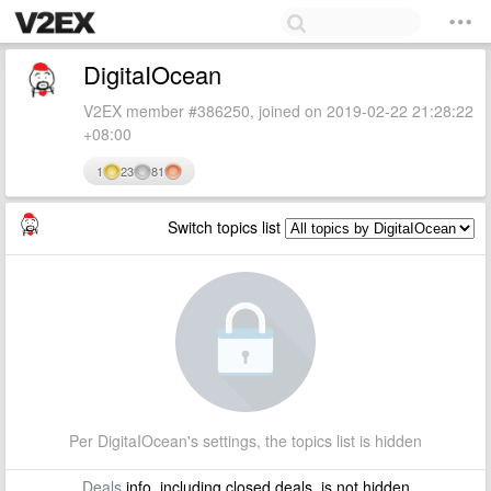
DigitaIOcean
V2EX member #386250, joined on 2019-02-22 21:28:22
+08:00
1
23
81
Switch topics list
Per DigitaIOcean's settings, the topics list is hidden
Deals
info, including closed deals, is not hidden