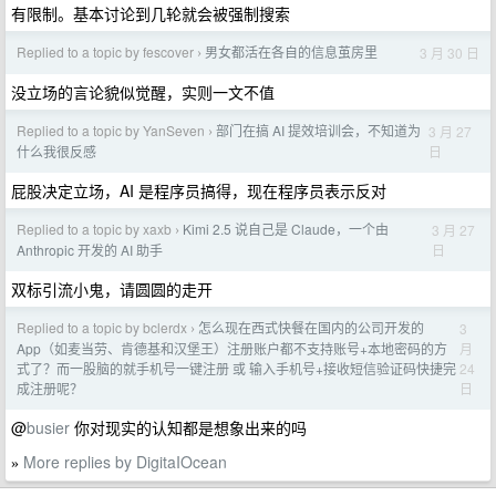
有限制。基本讨论到几轮就会被强制搜索
Replied to a topic by fescover
男女都活在各自的信息茧房里
3 月 30 日
›
没立场的言论貌似觉醒，实则一文不值
Replied to a topic by YanSeven
部门在搞 AI 提效培训会，不知道为
3 月 27
›
日
什么我很反感
屁股决定立场，AI 是程序员搞得，现在程序员表示反对
Replied to a topic by xaxb
Kimi 2.5 说自己是 Claude，一个由
3 月 27
›
日
Anthropic 开发的 AI 助手
双标引流小鬼，请圆圆的走开
Replied to a topic by bclerdx
怎么现在西式快餐在国内的公司开发的
3
›
月
App（如麦当劳、肯德基和汉堡王）注册账户都不支持账号+本地密码的方
24
式了？而一股脑的就手机号一键注册 或 输入手机号+接收短信验证码快捷完
日
成注册呢？
@
busier
你对现实的认知都是想象出来的吗
More replies by DigitaIOcean
»