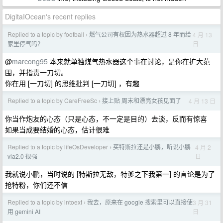
DigitaIOcean's recent replies
Replied to a topic by football
燃气公司有权因为热水器超过 8 年而给
4 月 13
›
日
家里停气吗？
@
marcong95
本来就单独煤气热水器这个事在讨论，是你在扩大范
围，并指责一刀切。
你在用 [一刀切] 的思维批判 [一刀切] ，有趣
Replied to a topic by CareFreeSc
接上贴 周末和漂亮女孩见面了
4 月 13 日
›
你当作炮友的心态（只是心态，不一定是目的）去谈，反而有惊喜
如果当成要结婚的心态，估计很难
Replied to a topic by lifeOsDeveloper
买特斯拉还是小鹏，听说小鹏
4 月 2
›
日
vla2.0 很强
我就说小鹏，当时说的 [特斯拉无敌，特爹之下我第一] 的言论是为了
抢特粉，你们还不信
Replied to a topic by intoext
我去，原来在 google 搜索里可以直接使
3 月 31
›
日
用 gemini AI