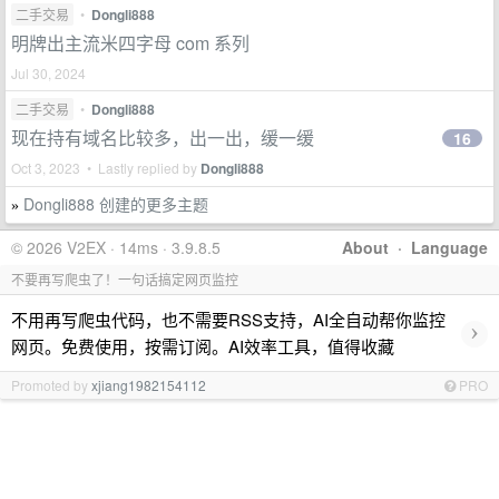
二手交易
•
Dongli888
明牌出主流米四字母 com 系列
Jul 30, 2024
二手交易
•
Dongli888
现在持有域名比较多，出一出，缓一缓
16
Oct 3, 2023 • Lastly replied by
Dongli888
Dongli888 创建的更多主题
»
© 2026 V2EX · 14ms · 3.9.8.5
About
·
Language
不要再写爬虫了！一句话搞定网页监控
不用再写爬虫代码，也不需要RSS支持，AI全自动帮你监控
›
网页。免费使用，按需订阅。AI效率工具，值得收藏
Promoted by
xjiang1982154112
PRO