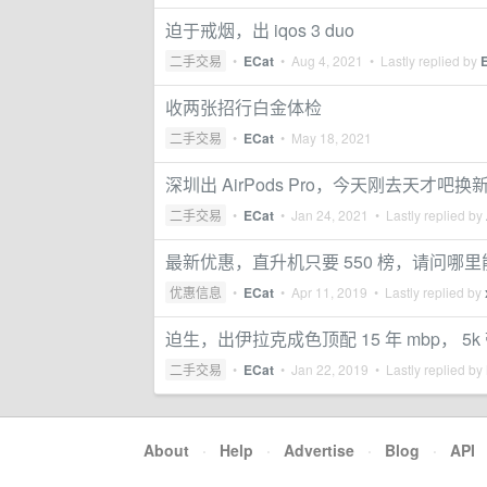
迫于戒烟，出 iqos 3 duo
二手交易
•
ECat
•
Aug 4, 2021
• Lastly replied by
收两张招行白金体检
二手交易
•
ECat
•
May 18, 2021
深圳出 AirPods Pro，今天刚去天才吧
二手交易
•
ECat
•
Jan 24, 2021
• Lastly replied by
最新优惠，直升机只要 550 榜，请问哪
优惠信息
•
ECat
•
Apr 11, 2019
• Lastly replied by
迫生，出伊拉克成色顶配 15 年 mbp， 5k
二手交易
•
ECat
•
Jan 22, 2019
• Lastly replied by
About
·
Help
·
Advertise
·
Blog
·
API