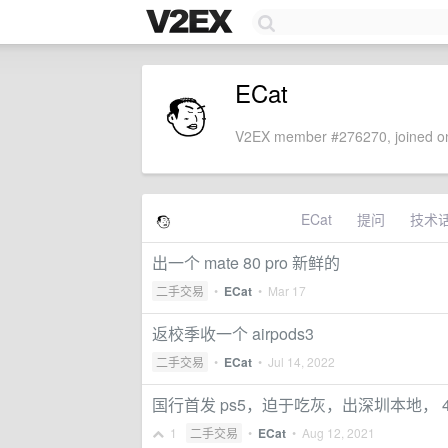
ECat
V2EX member #276270, joined on
ECat
提问
技术
出一个 mate 80 pro 新鲜的
二手交易
•
ECat
•
Mar 17
返校季收一个 airpods3
二手交易
•
ECat
•
Jul 14, 2022
国行首发 ps5，迫于吃灰，出深圳本地， 4
1
二手交易
•
ECat
•
Aug 12, 2021