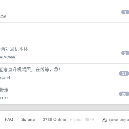
1
ECat
换新两对耳机本体
2
ALVC666
里能考直升机驾照，在线等，急！
31
xuanN
 带走
20
ECat
·
FAQ
·
Solana
·
2786 Online
Highest 6679
·
Select Langua