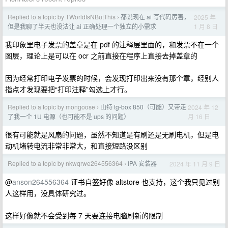
Replied to a topic by TWorldIsNButThis
都说现在 ai 写代码厉害，
2025 年
›
1 月 8 日
但是我聊了半天也没法让 ai 正确处理一个独立的小需求
我印象里电子发票的盖章是在 pdf 的注释层里面的，和发票不在一个
图层，理论上是可以在 ocr 之前直接在程序上直接去掉盖章的
因为经常打印电子发票的时候，会发现打印出来没有那个章，经别人
指点才发现要把“打印注释”勾选上才行。
Replied to a topic by mongoose
山特 tg-box 850（可能）又带走
2024 年 12
›
月 16 日
了我一个 1U 电源（也可能不是 ups 的问题）
很有可能就是风扇的问题，虽然不知道是有刷还是无刷电机，但是电
动机堵转电流非常非常大，和直接短路没区别
Replied to a topic by nkwqrwe264556364
IPA 安装器
2024 年 11 月 9 日
›
@
anson264556364
证书自签好像 altstore 也支持，这个我只见过别
人这样用，没具体研究过。
这样好像就不会受到每 7 天要连接电脑刷新的限制