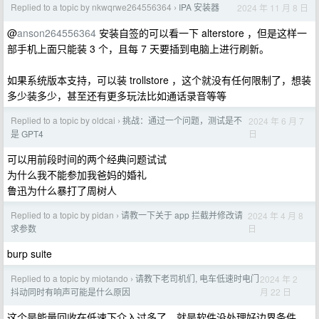
Replied to a topic by nkwqrwe264556364
IPA 安装器
2024 年 11 月 8 日
›
@
anson264556364
安装自签的可以看一下 alterstore ，但是这样一
部手机上面只能装 3 个，且每 7 天要插到电脑上进行刷新。
如果系统版本支持，可以装 trollstore ，这个就没有任何限制了，想装
多少装多少，甚至还有更多玩法比如通话录音等等
Replied to a topic by oldcai
挑战：通过一个问题，测试是不
2024 年 6 月 7
›
日
是 GPT4
可以用前段时间的两个经典问题试试
为什么我不能参加我爸妈的婚礼
鲁迅为什么暴打了周树人
Replied to a topic by pidan
请教一下关于 app 拦截并修改请
2024 年 4 月 8
›
日
求参数
burp suite
Replied to a topic by miotando
请教下老司机们, 电车低速时电门
2024 年 2
›
月 22 日
抖动同时有响声可能是什么原因
这个是能量回收在低速下介入过多了，就是软件没处理好边界条件。