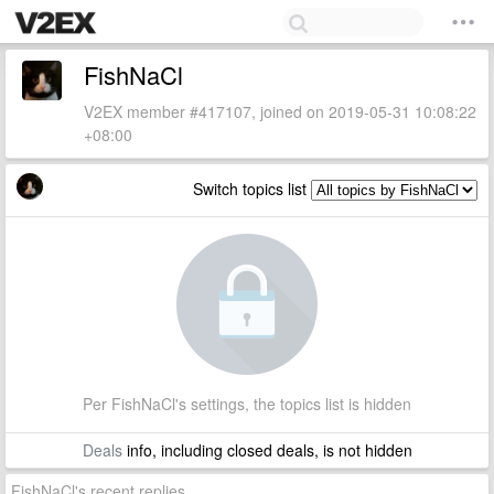
FishNaCl
V2EX member #417107, joined on 2019-05-31 10:08:22
+08:00
Switch topics list
Per FishNaCl's settings, the topics list is hidden
Deals
info, including closed deals, is not hidden
FishNaCl's recent replies