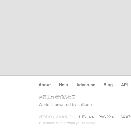
About
·
Help
·
Advertise
·
Blog
·
API
创意工作者们的社区
World is powered by solitude
VERSION: 3.9.8.5 · 8ms ·
UTC 14:41
·
PVG 22:41
·
LAX 07
♥ Do have faith in what you're doing.