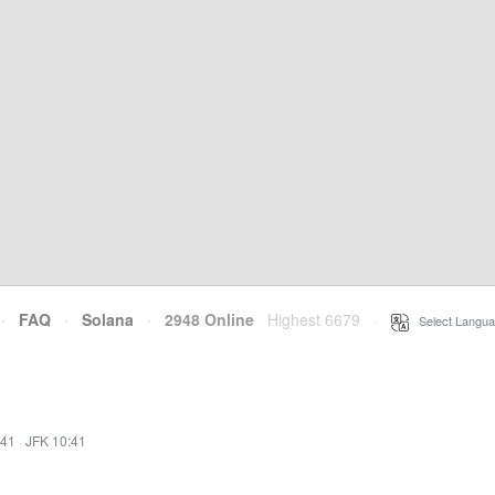
·
FAQ
·
Solana
·
2948 Online
Highest 6679
·
Select Langua
:41
·
JFK 10:41