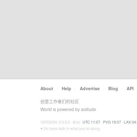
About
·
Help
·
Advertise
·
Blog
·
API
创意工作者们的社区
World is powered by solitude
VERSION: 3.9.8.5 · 8ms ·
UTC 11:07
·
PVG 19:07
·
LAX 04
♥ Do have faith in what you're doing.