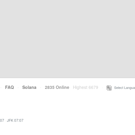
·
FAQ
·
Solana
·
2835 Online
Highest 6679
·
Select Langua
:07
·
JFK 07:07