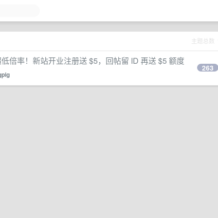
主题总数
65 超低倍率！新站开业注册送 $5，回帖留 ID 再送 $5 额度
263
gpig