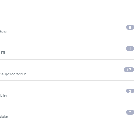
9
Mcler
1
y
ITI
17
y
supercaizehua
2
cler
7
Mcler