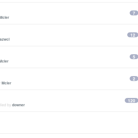
7
Mcler
12
azwcl
5
Mcler
2
y
Mcler
120
lied by
downer