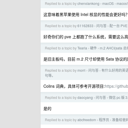
Replied to a topic by
chenxiankong
macOS
macos
›
›
这意味着黑苹果使用 Intel 核显的性能会更好吗
Replied to a topic by
61162833
问与答
配一台 PV
›
›
好奇你们的 pve 上都跑了什么系统，需要这么
Replied to a topic by
Tearia
硬件
m.2 AHCI(sat
›
›
是旧主板吗，目前 m.2 尺寸却使用 Sata 协
Replied to a topic by
morri
问与答
有什么好用的英语
›
›
句等。
Colins 词典，具体可参考开源项目:
https://gith
Replied to a topic by
daocyang
问与答
微信 pc 版 
›
›
是的
Replied to a topic by
abcfreedom
程序员
准备给爸妈
›
›