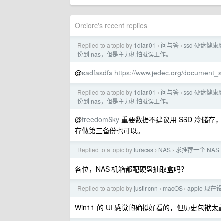
Orciorc's recent replies
Replied to a topic by
1dian01
问与答
ssd 硬盘
›
›
份到 nas，但是主力机怕耽误工作。
@
sadfasdfa
https://www.jedec.org/document_
Replied to a topic by
1dian01
问与答
ssd 硬盘
›
›
份到 nas，但是主力机怕耽误工作。
@
freedomSky
重要数据不建议用 SSD 冷储
存做第三备份也可以。
Replied to a topic by
furacas
NAS
求推荐一个 NAS
›
›
各位，NAS 机箱都配硬盘抽取盒吗？
Replied to a topic by
justincnn
macOS
apple 
›
›
Win11 的 UI 感觉的确挺好看的，但历史包袱太