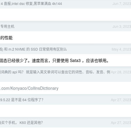
14 喜报,intel dsc 修复,黑苹果满血 4k144
Jun 7, 202
？
E 专用主机
Jun 3, 202
高的性能
a 总线) 和 m.2 NVME 的 SSD 日常使用有区别么
May 4, 202
议的固态已经很少了。速度而言，只要使用 Sata3 ，应该也够用。
词典的 api 吗？ 就是输入英文单词可以查出它的词性、音标、发音、例
Apr 28, 202
ub.com/Konyaco/CollinsDictionary
3.9.5.22 是不是 64 位程序了？
Apr 27, 202
买个手机， K60 还是其他？
Apr 27, 202