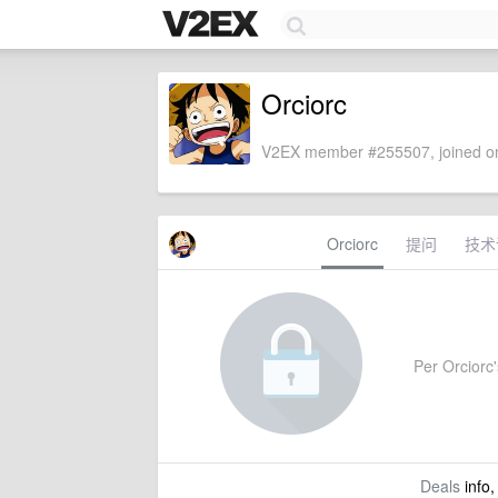
Orciorc
V2EX member #255507, joined on
Orciorc
提问
技术
Per Orciorc's
Deals
info,