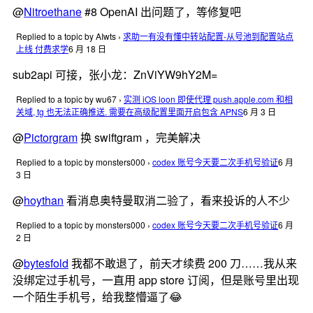
@
Nitroethane
#8 OpenAI 出问题了，等修复吧
Replied to a topic by AIwts
›
求助一有没有懂中转站配置-从号池到配置站点
上线 付费求学
6 月 18 日
sub2api 可接，张小龙：ZnViYW9hY2M=
Replied to a topic by wu67
›
实测 iOS loon 即使代理 push.apple.com 和相
关域, tg 也无法正确推送. 需要在高级配置里面开启包含 APNS
6 月 3 日
@
Pictorgram
换 swiftgram ，完美解决
Replied to a topic by monsters000
›
codex 账号今天要二次手机号验证
6 月
3 日
@
hoythan
看消息奥特曼取消二验了，看来投诉的人不少
Replied to a topic by monsters000
›
codex 账号今天要二次手机号验证
6 月
2 日
@
bytesfold
我都不敢退了，前天才续费 200 刀……我从来
没绑定过手机号，一直用 app store 订阅，但是账号里出现
一个陌生手机号，给我整懵逼了😂