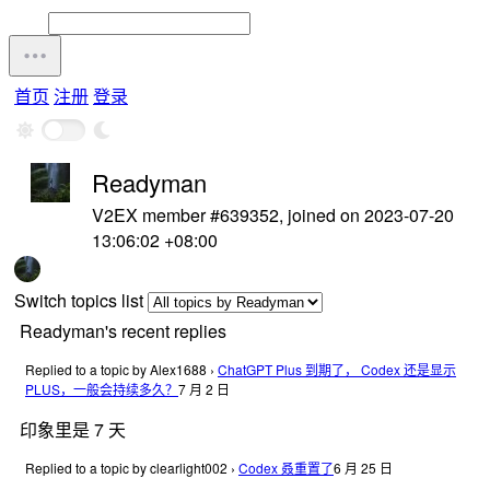
首页
注册
登录
Readyman
V2EX member #639352, joined on 2023-07-20
13:06:02 +08:00
Switch topics list
Readyman's recent replies
Replied to a topic by Alex1688
›
ChatGPT Plus 到期了， Codex 还是显示
PLUS，一般会持续多久？
7 月 2 日
印象里是 7 天
Replied to a topic by clearlight002
›
Codex 叒重置了
6 月 25 日