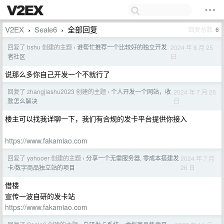
V2EX
Seale6
全部回复
回复总数
6
›
›
回复了 bshu 创建的主题
谁帮忙推荐一个比较好的独立开发
2024 年 8 月 25
›
日
者社区
说那么多你自己开发一个不就行了
回复了 zhangjiashu2023 创建的主题
个人开发一个网站，收
2024 年 7 月 26
›
日
款怎么解决
楼主可以找我详聊一下，我们有合规的发卡平台提供你接入
https://www.fakamiao.com
回复了 yahooer 创建的主题
分享一个无需服务器, 零成本搭建发
2024 年 7 月
›
26 日
卡/数字商品独立站的项目
借楼
宣传一波自研的发卡站
https://www.fakamiao.com