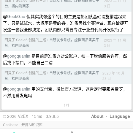
回复了 Seale6 创建的主题
自研发卡系统，虚拟商品售卖平
2023 年 11 月
›
3 日
台，招内测商家
@
GeekGao
但其实我做这个的目的主要是把团队基础设施搭建起来
了，只是试试水，大概率是黄的😂，准备再找个赛道做，现在敏捷开
发这一套我全部搞定，团队内部只需要专注于业务代码开发就行了
回复了 Seale6 创建的主题
自研发卡系统，虚拟商品售卖平
2023 年 11 月
›
3 日
台，招内测商家
@
gongquanlin
是目前是准备办对公账户，搞一下增值服务许可，然
后找下接口，不能自己二清
回复了 Seale6 创建的主题
自研发卡系统，虚拟商品售卖平
2023 年 10 月
›
23 日
台，招内测商家
@
gongquanlin
用的支付宝、微信官方渠道，这肯定得要服务费呀，
不然用爱发电吗
1/1
© 2026 V2EX · 15ms · 3.9.8.5
About
·
Language
Casibase - 开源AI知识库