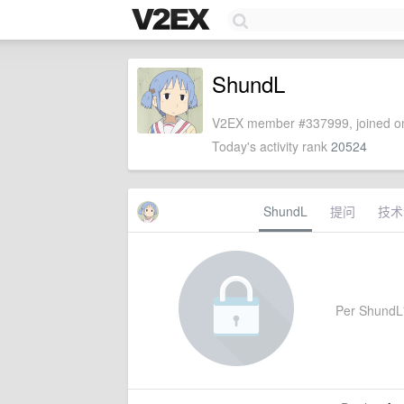
ShundL
V2EX member #337999, joined on
Today's activity rank
20524
ShundL
提问
技术
Per ShundL's