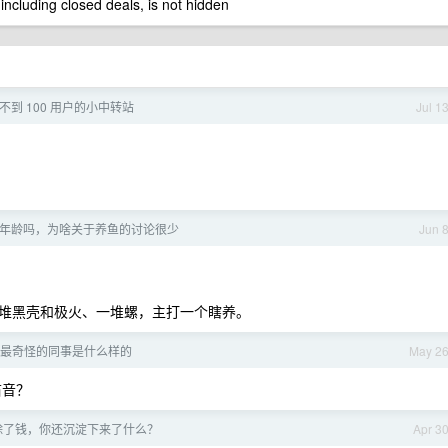
 including closed deals, is not hidden
不到 100 用户的小中转站
Jul 1
年龄吗，为啥关于养鱼的讨论很少
Jun 
堆黑壳和极火、一堆螺，主打一个瞎养。
最奇怪的同事是什么样的
May 2
笛音？
除了钱，你还沉淀下来了什么？
Apr 3