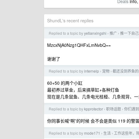
Deals
info,
ShundL's recent replies
Replied to a topic by
yetianxingshi
推广
推一下自己
›
›
MzcxNjA0Nzg1QHFxLmNvbQ==
谢谢了
Replied to a topic by
internelp
宠物
都还没到养鱼的
›
›
60+50 的两个小缸
最初养过草金，后来搞草缸+各种灯鱼
现在是几条鼠鱼、几条电光枝桠、几条观背、一
Replied to a topic by
kpprotector
职场话题
你们遇到
›
›
你同事长喊“啊”的时候 会不会是类似 119 的警
Replied to a topic by
mode171
生活
工作这些年，
›
›