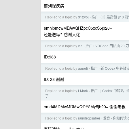
前列腺疾病
Replied to a topic by
312ybj
推广
💥 [最高领 $10 
›
›
emhlbmcwMDAwQHZpcC5xcS5jb20=
还能送吗？感谢大佬
Replied to a topic by
vla
推广
VBCode 回帖抽 20 刀
›
›
ID:988
Replied to a topic by
aapeli
推广
新 Codex 中转站
›
›
ID: 28 谢谢
Replied to a topic by
LMark
推广
[ Codex 中转站
›
›
了
emd4MDMwMDMwQDE2My5jb20= 谢谢老板
Replied to a topic by
raindropsaber
发音
你如何读 co
›
›