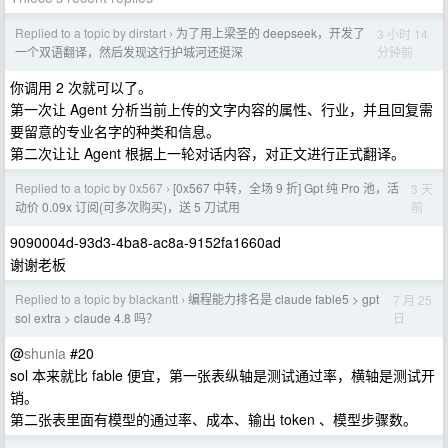
Replied to a topic by dirstart
为了用上梁圣的 deepseek，开发了
3 小时 14
›
分钟前
一个双语翻译，然后发现这行护城河还挺深
你调用 2 次就可以了。
第一次让 Agent 分析当前上传的文字内容的属性、行业，并且回复需
要留意的专业名字的种类和信息。
第二次让让 Agent 根据上一轮对话内容，对正文进行正式翻译。
Replied to a topic by 0x567
[0x567 中转，全场 9 折] Gpt 纯 Pro 池，活
3 天
›
前
动价 0.09x 订阅(可多次购买)，送 5 刀试用
9090004d-93d3-4ba8-ac8a-9152fa1660ad
谢谢老板
Replied to a topic by blackantt
编程能力排名是 claude fable5 > gpt
7 月 25
›
日
sol extra > claude 4.8 吗？
@
shunia
#20
sol 本来就比 fable 便宜，第一张表纵轴是测试通过率，横轴是测试开
销。
第二张表里面有模型的通过率、成本、输出 token 、模型步骤数。