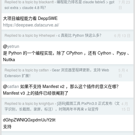
Replied to a topic by blackantt
编程能力排名是 claude fable5 > gpt
7 月 23
›
日
sol extra > claude 4.8 吗？
大项目编程能力看 DeppSWE
https://deepswe.datacurve.ai/
Replied to a topic by Hhehepei
c 真能比 Python 快这么多？
6 月 13 日
›
@
yetrun
是 Python 的一个编程实现，除了 CPython ，还有 Cython 、Pypy 、
Nuitka
Replied to a topic by catfan
Gear 浏览器里程碑更新，支持 Web
5 月 4
›
日
Extension 扩展！
@
catfan
如果不支持 Manifest v2 ，那么这个插件的意义在哪？
Manifest v3 上的插件已经很阉割了
Replied to a topic by knightjun
[送码]截图工具 PixPin3.0 正式发布（文
4 月
›
15 日
字识别，长截图，录屏，标注），时隔两年半再来 v 站宣传
dGhpZWNlQGxpdmUuY29t
支持